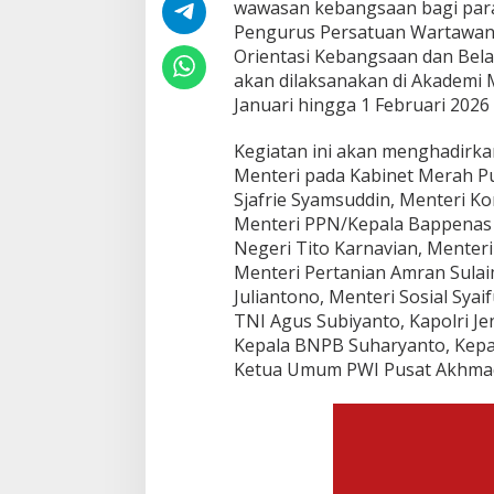
wawasan kebangsaan bagi par
e
Pengurus Persatuan Wartawan
l
a
Orientasi Kebangsaan dan Bela 
t
akan dilaksanakan di Akademi M
i
Januari hingga 1 Februari 202
h
Bukan Unsur Pida
a
Dibawa Tanpa Izin
Kegiatan ini akan menghadirka
n
Dihentikan
Di Batam, Berita, Berita
M
Menteri pada Kabinet Merah Pu
Kepolisian, Kepulauan Ri
i
Sjafrie Syamsuddin, Menteri Ko
6, 2026
l
Menteri PPN/Kepala Bappenas
i
Negeri Tito Karnavian, Menter
t
e
Menteri Pertanian Amran Sulai
r
Juliantono, Menteri Sosial Syai
d
TNI Agus Subiyanto, Kapolri Jen
i
Kepala BNPB Suharyanto, Kepa
A
Ketua Umum PWI Pusat Akhmad
k
m
i
l
M
a
g