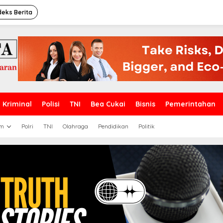
deks Berita
Kriminal
Polisi
TNI
Bea Cukai
Bisnis
Pemerintahan
m
Polri
TNI
Olahraga
Pendidikan
Politik