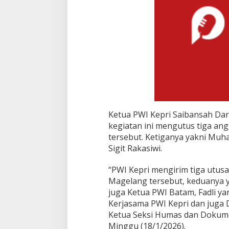
e
l
a
n
g
Ketua PWI Kepri Saibansah Da
kegiatan ini mengutus tiga an
tersebut. Ketiganya yakni Muha
Sigit Rakasiwi.
“PWI Kepri mengirim tiga utusan
Magelang tersebut, keduanya 
juga Ketua PWI Batam, Fadli y
Kerjasama PWI Kepri dan juga D
Ketua Seksi Humas dan Dokumen
Minggu (18/1/2026).