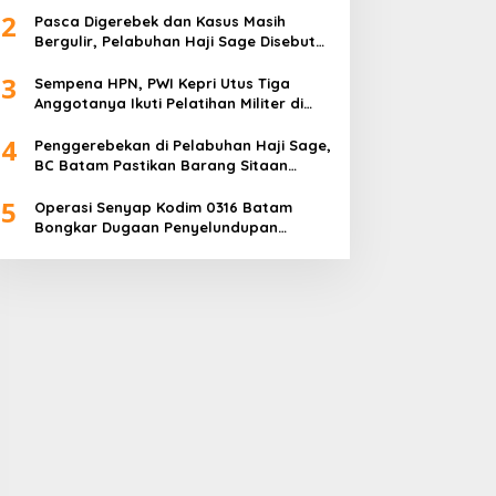
2
Pasca Digerebek dan Kasus Masih
Bergulir, Pelabuhan Haji Sage Disebut
Tetap Beroperasi, Pengawasan
3
Dipertanyakan
Sempena HPN, PWI Kepri Utus Tiga
Anggotanya Ikuti Pelatihan Militer di
Akmil Magelang
4
Penggerebekan di Pelabuhan Haji Sage,
BC Batam Pastikan Barang Sitaan
Bukan Komoditas Program MBG
5
Operasi Senyap Kodim 0316 Batam
Bongkar Dugaan Penyelundupan
Sembako di Pelabuhan Haji Sage