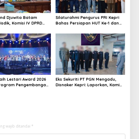
nd Djuwita Batam
Silaturahmi Pengurus PRI Kepri
isdik, Komisi IV DPRD
Bahas Persiapan HUT Ke-1 dan
n Sidak
Penguatan Konsolidasi Partai
aih Lestari Award 2026
Eks Sekuriti PT PGN Mengadu,
Program Pengembangan
Disnaker Kepri: Laporkan, Kami
igital
Tindak Lanjuti
ng wajib ditandai
*