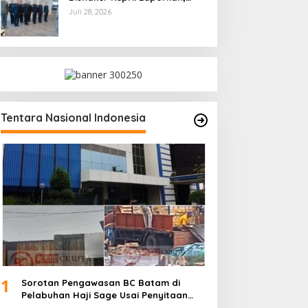
Kami Tindak Lanjuti
Juli 28, 2026
Tentara Nasional Indonesia
1
Sorotan Pengawasan BC Batam di
Pelabuhan Haji Sage Usai Penyitaan
dan Denda Armada