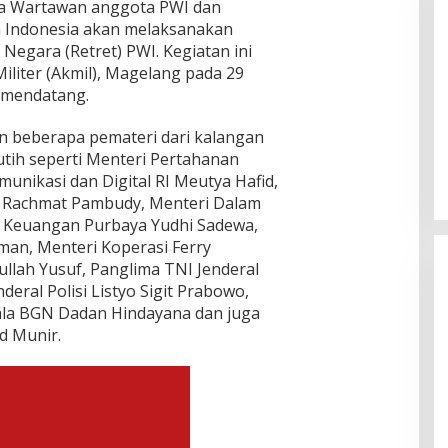
a Wartawan anggota PWI dan
 Indonesia akan melaksanakan
Negara (Retret) PWI. Kegiatan ini
iliter (Akmil), Magelang pada 29
6 mendatang.
na, Kasus Anak
Playground Djuwita Batam
 di Lubuk Baja
Ditegur Disdik, Komisi IV DPRD
n beberapa pemateri dari kalangan
Jadwalkan Sidak
 Utama, Daerah, Hukum,
Di Batam, Berita, Berita Utama, Daerah, Hukum,
tih seperti Menteri Pertahanan
au, Kriminal
|
Agustus
Kepulauan Riau, Pendidikan, Politik
|
Agustus 6,
munikasi dan Digital RI Meutya Hafid,
2026
 Rachmat Pambudy, Menteri Dalam
i Keuangan Purbaya Yudhi Sadewa,
man, Menteri Koperasi Ferry
fullah Yusuf, Panglima TNI Jenderal
deral Polisi Listyo Sigit Prabowo,
la BGN Dadan Hindayana dan juga
 Munir.