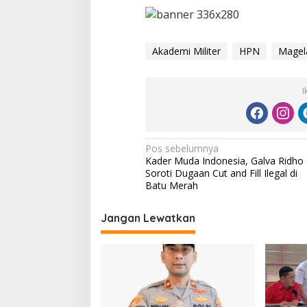
Akademi Militer
HPN
Magel
I
N
Pos sebelumnya
Kader Muda Indonesia, Galva Ridho
a
Soroti Dugaan Cut and Fill Ilegal di
v
Batu Merah
i
Jangan Lewatkan
g
a
s
i
p