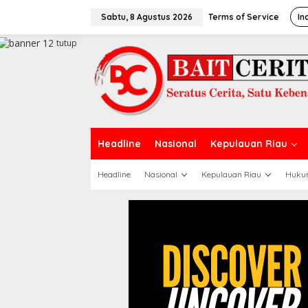
L
e
Sabtu, 8 Agustus 2026
Terms of Service
In
w
a
tutup
t
i
k
e
k
o
n
t
Headline
Nasional
Kepulauan Riau
e
n
Headline
Nasional
Kepulauan Riau
Huku