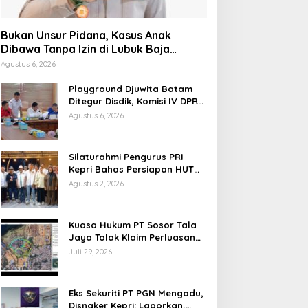
Bukan Unsur Pidana, Kasus Anak
Dibawa Tanpa Izin di Lubuk Baja
Dihentikan
Agustus 6, 2026
Playground Djuwita Batam
Ditegur Disdik, Komisi IV DPRD
Jadwalkan Sidak
Agustus 6, 2026
Silaturahmi Pengurus PRI
Kepri Bahas Persiapan HUT
Ke-1 dan Penguatan
Agustus 2, 2026
Konsolidasi Partai
Kuasa Hukum PT Sosor Tala
Jaya Tolak Klaim Perluasan
Kampung Tua Batu Merah
Juli 29, 2026
Eks Sekuriti PT PGN Mengadu,
Disnaker Kepri: Laporkan,