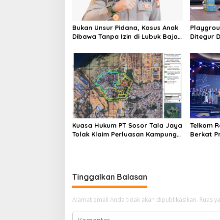
o
s
Bukan Unsur Pidana, Kasus Anak
Playgrou
Dibawa Tanpa Izin di Lubuk Baja
Ditegur D
Dihentikan
Jadwalka
Kuasa Hukum PT Sosor Tala Jaya
Telkom R
Tolak Klaim Perluasan Kampung
Berkat 
Tua Batu Merah
Talenta D
Tinggalkan Balasan
Alamat email Anda tidak akan dipublikasikan.
Ruas ya