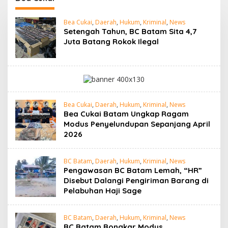
Bea Cukai
,
Daerah
,
Hukum
,
Kriminal
,
News
Setengah Tahun, BC Batam Sita 4,7
Juta Batang Rokok Ilegal
Bea Cukai
,
Daerah
,
Hukum
,
Kriminal
,
News
Bea Cukai Batam Ungkap Ragam
Modus Penyelundupan Sepanjang April
2026
BC Batam
,
Daerah
,
Hukum
,
Kriminal
,
News
Pengawasan BC Batam Lemah, “HR”
Disebut Dalangi Pengiriman Barang di
Pelabuhan Haji Sage
BC Batam
,
Daerah
,
Hukum
,
Kriminal
,
News
BC Batam Bongkar Modus