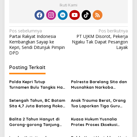
Ikuti Kami
N
Pos sebelumnya
Pos berikutnya
Partai Rakyat Indonesia
PT UJKM Disorot, Pekerja
a
Kembangkan Sayap ke
Ngaku Tak Dapat Pesangon
v
Kepri, Sendi Ditunjuk Pimpin
Layak
DPD
i
g
Posting Terkait
a
s
Polda Kepri Tutup
Polresta Barelang Sita dan
Turnamen Bulu Tangkis Hari
Musnahkan Narkoba
i
Bhayangkara Ke-80,
Bernilai Fantastis
p
Bidpropam Raih Juara
Setengah Tahun, BC Batam
Anak Trauma Berat, Orang
Beregu
Sita 4,7 Juta Batang Rokok
Tua Laporkan Tiga Guru
o
Ilegal
Playgroup Djuwita Batam
s
ke Polda
Balita 2 Tahun Hanyut di
Kuasa Hukum Yusnalia
Gorong-gorong Tanjung
Protes Proses Eksekusi
Sengkuang, Ditemukan
Ruko, PN Batam Disorot
Meninggal Dunia