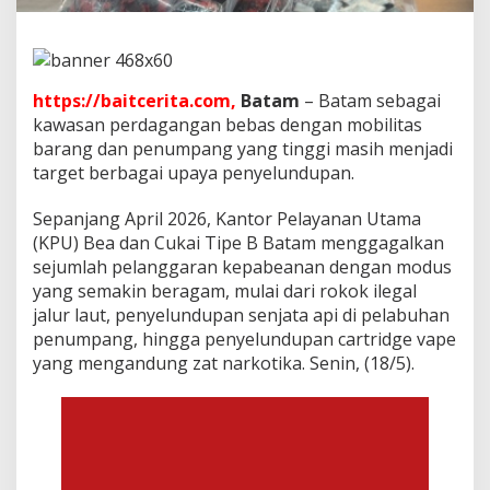
e
l
u
n
d
https://baitcerita.com,
Batam
– Batam sebagai
u
kawasan perdagangan bebas dengan mobilitas
p
a
barang dan penumpang yang tinggi masih menjadi
n
target berbagai upaya penyelundupan.
S
e
Sepanjang April 2026, Kantor Pelayanan Utama
p
(KPU) Bea dan Cukai Tipe B Batam menggagalkan
a
n
sejumlah pelanggaran kepabeanan dengan modus
j
yang semakin beragam, mulai dari rokok ilegal
a
jalur laut, penyelundupan senjata api di pelabuhan
n
penumpang, hingga penyelundupan cartridge vape
g
A
yang mengandung zat narkotika. Senin, (18/5).
p
r
i
l
2
0