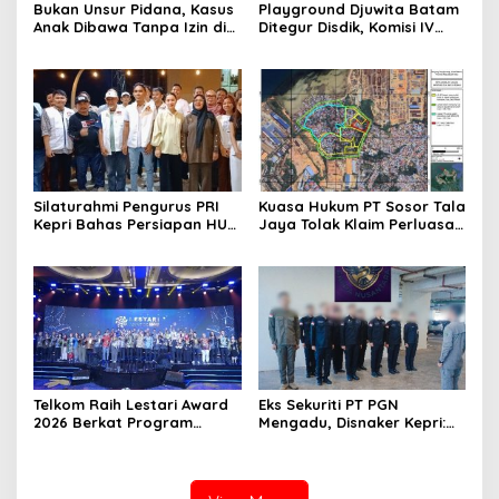
Bukan Unsur Pidana, Kasus
Playground Djuwita Batam
Anak Dibawa Tanpa Izin di
Ditegur Disdik, Komisi IV
Lubuk Baja Dihentikan
DPRD Jadwalkan Sidak
Silaturahmi Pengurus PRI
Kuasa Hukum PT Sosor Tala
Kepri Bahas Persiapan HUT
Jaya Tolak Klaim Perluasan
Ke-1 dan Penguatan
Kampung Tua Batu Merah
Konsolidasi Partai
Telkom Raih Lestari Award
Eks Sekuriti PT PGN
2026 Berkat Program
Mengadu, Disnaker Kepri:
Pengembangan Talenta
Laporkan, Kami Tindak
Digital
Lanjuti