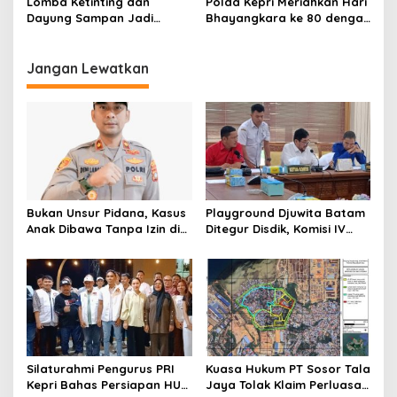
Lomba Ketinting dan
Polda Kepri Meriahkan Hari
Dayung Sampan Jadi
Bhayangkara ke 80 dengan
Magnet Perayaan Hari
Domino dan Nobar Piala
Bhayangkara ke 80 Polda
Dunia
Kepri
Jangan Lewatkan
Bukan Unsur Pidana, Kasus
Playground Djuwita Batam
Anak Dibawa Tanpa Izin di
Ditegur Disdik, Komisi IV
Lubuk Baja Dihentikan
DPRD Jadwalkan Sidak
Silaturahmi Pengurus PRI
Kuasa Hukum PT Sosor Tala
Kepri Bahas Persiapan HUT
Jaya Tolak Klaim Perluasan