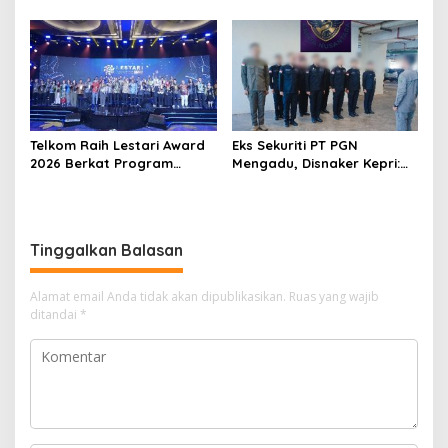
Ke-1 dan Penguatan
Kampung Tua Batu Merah
Konsolidasi Partai
Telkom Raih Lestari Award
Eks Sekuriti PT PGN
2026 Berkat Program
Mengadu, Disnaker Kepri:
Pengembangan Talenta
Laporkan, Kami Tindak
Digital
Lanjuti
Tinggalkan Balasan
Alamat email Anda tidak akan dipublikasikan.
Ruas yang wajib
ditandai
*