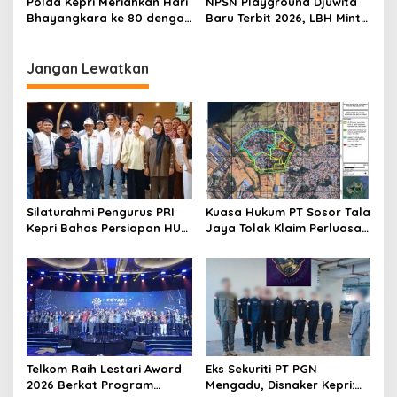
Polda Kepri Meriahkan Hari
NPSN Playground Djuwita
Kepri
Bhayangkara ke 80 dengan
Baru Terbit 2026, LBH Minta
Domino dan Nobar Piala
Kadisdik Batam Dievaluasi
Dunia
Jangan Lewatkan
Silaturahmi Pengurus PRI
Kuasa Hukum PT Sosor Tala
Kepri Bahas Persiapan HUT
Jaya Tolak Klaim Perluasan
Ke-1 dan Penguatan
Kampung Tua Batu Merah
Konsolidasi Partai
Telkom Raih Lestari Award
Eks Sekuriti PT PGN
2026 Berkat Program
Mengadu, Disnaker Kepri: