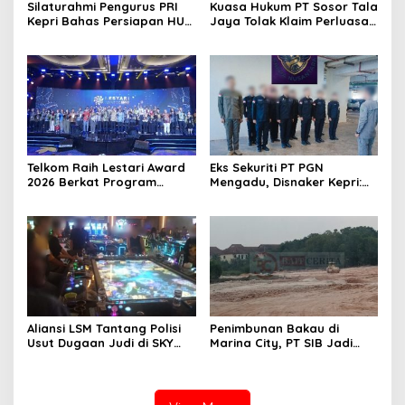
Silaturahmi Pengurus PRI
Kuasa Hukum PT Sosor Tala
Kepri Bahas Persiapan HUT
Jaya Tolak Klaim Perluasan
Ke-1 dan Penguatan
Kampung Tua Batu Merah
Konsolidasi Partai
Telkom Raih Lestari Award
Eks Sekuriti PT PGN
2026 Berkat Program
Mengadu, Disnaker Kepri:
Pengembangan Talenta
Laporkan, Kami Tindak
Digital
Lanjuti
Aliansi LSM Tantang Polisi
Penimbunan Bakau di
Usut Dugaan Judi di SKY
Marina City, PT SIB Jadi
Game Tanjung Uma
Sorotan