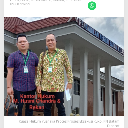
Batam
,
Berita
,
Berita Utama
,
Hukum
,
Kepulauan
u
Riau
,
Kriminal
m
Y
u
s
n
a
l
i
a
P
r
o
t
e
s
P
r
o
s
e
s
E
k
Kuasa Hukum Yusnalia Protes Proses Eksekusi Ruko, PN Batam
s
Disorot