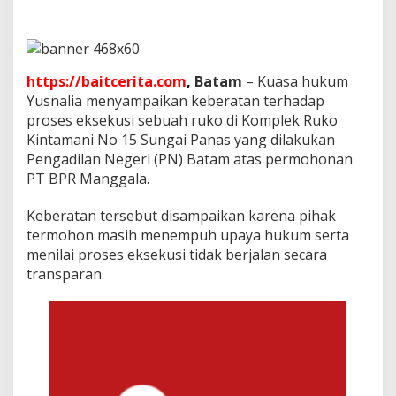
e
k
u
s
i
https://baitcerita.com
,
Batam
– Kuasa hukum
R
Yusnalia menyampaikan keberatan terhadap
u
k
proses eksekusi sebuah ruko di Komplek Ruko
o
Kintamani No 15 Sungai Panas yang dilakukan
,
Pengadilan Negeri (PN) Batam atas permohonan
P
PT BPR Manggala.
N
B
a
Keberatan tersebut disampaikan karena pihak
t
termohon masih menempuh upaya hukum serta
a
menilai proses eksekusi tidak berjalan secara
m
transparan.
D
i
s
o
r
o
t