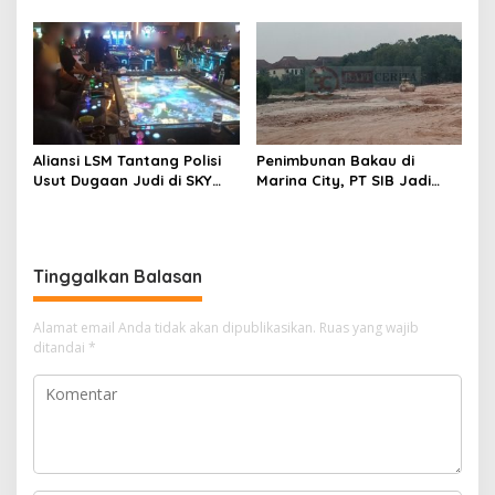
Pengembangan Talenta
Laporkan, Kami Tindak
Digital
Lanjuti
Aliansi LSM Tantang Polisi
Penimbunan Bakau di
Usut Dugaan Judi di SKY
Marina City, PT SIB Jadi
Game Tanjung Uma
Sorotan
Tinggalkan Balasan
Alamat email Anda tidak akan dipublikasikan.
Ruas yang wajib
ditandai
*