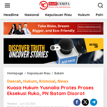
L
e
w
a
Headline
Nasional
Kepulauan Riau
Hukum
Polri
t
i
k
e
k
o
n
t
e
n
Homepage
/
Kepulauan Riau
/
Batam
K
u
Daerah
,
Hukum
,
Kriminal
,
News
a
s
Kuasa Hukum Yusnalia Protes Proses
a
Eksekusi Ruko, PN Batam Disorot
H
u
k
Redaksi
Juni 23, 2026