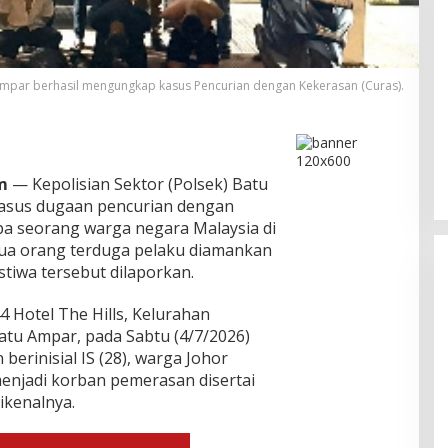
Ampar berhasil mengungkap kasus Pencurian dengan Kekerasan (Curas).
Bukan Unsur Pidana, Kasus Anak
Dibawa Tanpa Izin di Lubuk Baja
Dihentikan
Di Batam, Berita, Berita Utama, Daerah, Hukum,
Kepolisian, Kepulauan Riau, Kriminal
|
Agustus
6, 2026
m
— Kepolisian Sektor (Polsek) Batu
asus dugaan pencurian dengan
a seorang warga negara Malaysia di
Dua orang terduga pelaku diamankan
stiwa tersebut dilaporkan.
44 Hotel The Hills, Kelurahan
tu Ampar, pada Sabtu (4/7/2026)
berinisial IS (28), warga Johor
enjadi korban pemerasan disertai
ikenalnya.