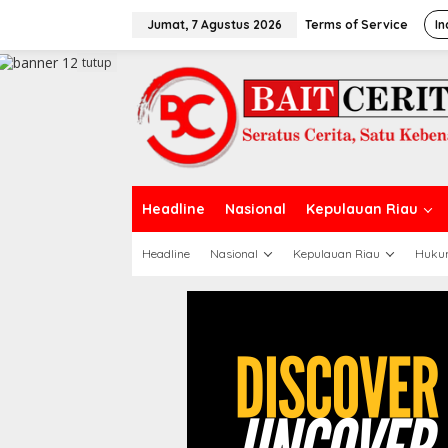
L
e
Jumat, 7 Agustus 2026
Terms of Service
In
w
a
tutup
t
i
k
e
k
o
n
t
Headline
Nasional
Kepulauan Riau
e
n
Headline
Nasional
Kepulauan Riau
Huku