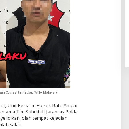
san (Curas) terhadap WNA Malaysia.
but, Unit Reskrim Polsek Batu Ampar
ersama Tim Subdit III Jatanras Polda
elidikan, olah tempat kejadian
lah saksi.