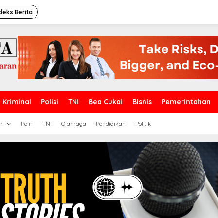
deks Berita
Kriminal
Polisi
TNI
Bea Cukai
Bisnis
Pemerintahan
m
Polri
TNI
Olahraga
Pendidikan
Politik