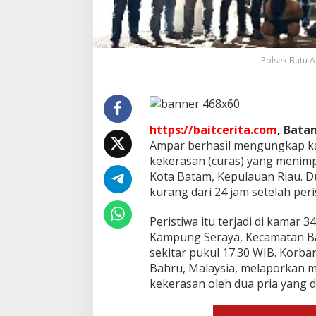
a
p
K
a
s
Polsek Batu 
u
s
C
u
r
https://baitcerita.com
,
Bata
a
Ampar berhasil mengungkap k
s
W
kekerasan (curas) yang menimp
N
Kota Batam, Kepulauan Riau. 
A
kurang dari 24 jam setelah peri
d
i
Peristiwa itu terjadi di kamar 3
B
a
Kampung Seraya, Kecamatan Ba
t
sekitar pukul 17.30 WIB. Korban 
a
Bahru, Malaysia, melaporkan m
m
kekerasan oleh dua pria yang d