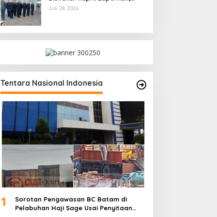
Kami Tindak Lanjuti
Juli 28, 2026
Tentara Nasional Indonesia
1
Sorotan Pengawasan BC Batam di
Pelabuhan Haji Sage Usai Penyitaan
dan Denda Armada