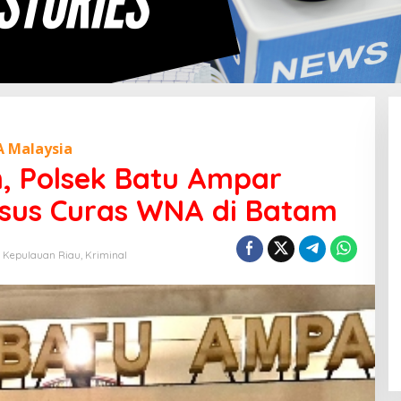
 Malaysia
, Polsek Batu Ampar
asus Curas WNA di Batam
,
Kepulauan Riau
,
Kriminal