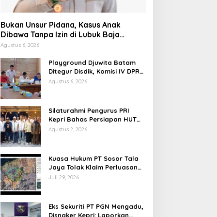
Bukan Unsur Pidana, Kasus Anak
Dibawa Tanpa Izin di Lubuk Baja
Dihentikan
Agustus 6, 2026
Playground Djuwita Batam
Ditegur Disdik, Komisi IV DPRD
Jadwalkan Sidak
Agustus 6, 2026
Silaturahmi Pengurus PRI
Kepri Bahas Persiapan HUT
Ke-1 dan Penguatan
Agustus 2, 2026
Konsolidasi Partai
Kuasa Hukum PT Sosor Tala
Jaya Tolak Klaim Perluasan
Kampung Tua Batu Merah
Juli 29, 2026
Eks Sekuriti PT PGN Mengadu,
Disnaker Kepri: Laporkan,