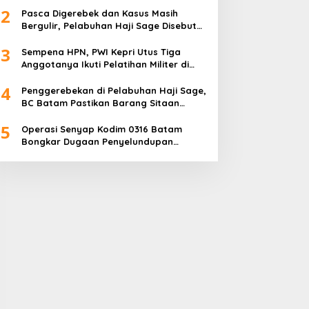
2
Pasca Digerebek dan Kasus Masih
Bergulir, Pelabuhan Haji Sage Disebut
Tetap Beroperasi, Pengawasan
3
Dipertanyakan
Sempena HPN, PWI Kepri Utus Tiga
Anggotanya Ikuti Pelatihan Militer di
Akmil Magelang
4
Penggerebekan di Pelabuhan Haji Sage,
BC Batam Pastikan Barang Sitaan
Bukan Komoditas Program MBG
5
Operasi Senyap Kodim 0316 Batam
Bongkar Dugaan Penyelundupan
Sembako di Pelabuhan Haji Sage