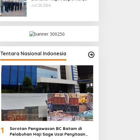
Kami Tindak Lanjuti
Juli 28, 2026
Tentara Nasional Indonesia
1
Sorotan Pengawasan BC Batam di
Pelabuhan Haji Sage Usai Penyitaan
dan Denda Armada