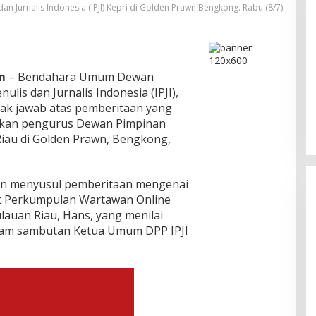
an Jurnalis Indonesia (IPJI) Kepri di Golden Prawn Bengkong. Rabu (8/7).
Bukan Unsur Pidana, Kasus Anak
m
– Bendahara Umum Dewan
Dibawa Tanpa Izin di Lubuk Baja
ulis dan Jurnalis Indonesia (IPJI),
Dihentikan
Di Batam, Berita, Berita Utama, Daerah, Hukum,
ak jawab atas pemberitaan yang
Kepolisian, Kepulauan Riau, Kriminal
|
Agustus
ikan pengurus Dewan Pimpinan
6, 2026
Riau di Golden Prawn, Bengkong,
an menyusul pemberitaan mengenai
 Perkumpulan Wartawan Online
auan Riau, Hans, yang menilai
alam sambutan Ketua Umum DPP IPJI