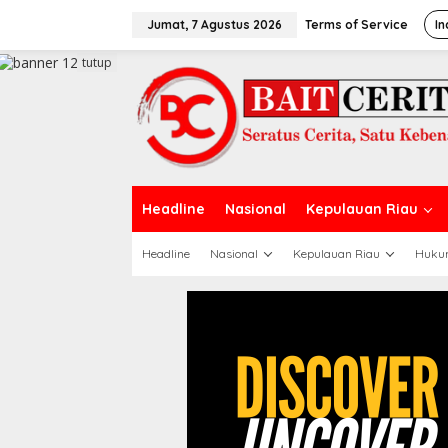
L
e
Jumat, 7 Agustus 2026
Terms of Service
In
w
a
tutup
t
i
k
e
k
o
n
t
Headline
Nasional
Kepulauan Riau
e
n
Headline
Nasional
Kepulauan Riau
Huku