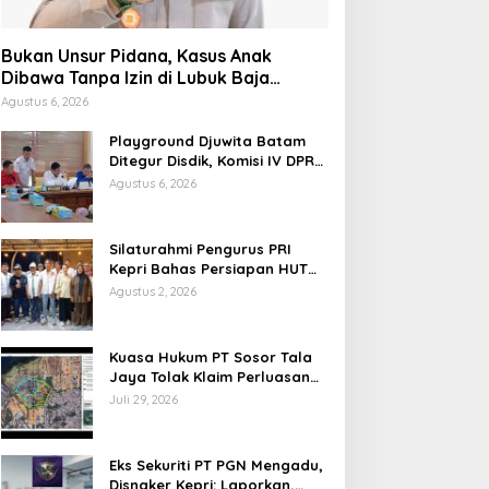
Bukan Unsur Pidana, Kasus Anak
Dibawa Tanpa Izin di Lubuk Baja
Dihentikan
Agustus 6, 2026
Playground Djuwita Batam
Ditegur Disdik, Komisi IV DPRD
Jadwalkan Sidak
Agustus 6, 2026
Silaturahmi Pengurus PRI
Kepri Bahas Persiapan HUT
Ke-1 dan Penguatan
Agustus 2, 2026
Konsolidasi Partai
Kuasa Hukum PT Sosor Tala
Jaya Tolak Klaim Perluasan
Kampung Tua Batu Merah
Juli 29, 2026
Eks Sekuriti PT PGN Mengadu,
Disnaker Kepri: Laporkan,