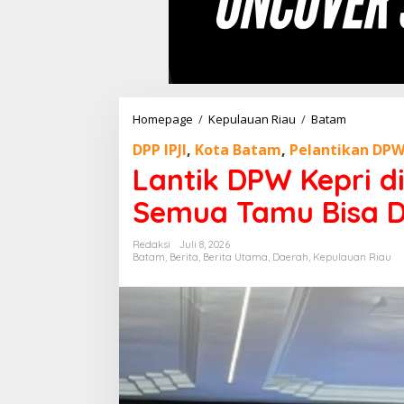
Homepage
/
Kepulauan Riau
/
Batam
L
a
DPP IPJI
,
Kota Batam
,
Pelantikan DPW 
n
t
Lantik DPW Kepri di
i
k
Semua Tamu Bisa Di
D
P
Redaksi
Juli 8, 2026
W
Batam
,
Berita
,
Berita Utama
,
Daerah
,
Kepulauan Riau
K
e
p
r
i
d
i
B
a