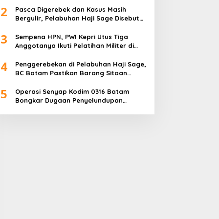
2
Pasca Digerebek dan Kasus Masih
Bergulir, Pelabuhan Haji Sage Disebut
Tetap Beroperasi, Pengawasan
3
Dipertanyakan
Sempena HPN, PWI Kepri Utus Tiga
Anggotanya Ikuti Pelatihan Militer di
Akmil Magelang
4
Penggerebekan di Pelabuhan Haji Sage,
BC Batam Pastikan Barang Sitaan
Bukan Komoditas Program MBG
5
Operasi Senyap Kodim 0316 Batam
Bongkar Dugaan Penyelundupan
Sembako di Pelabuhan Haji Sage