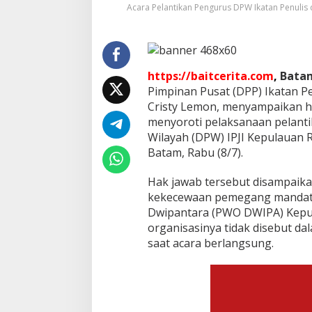
u
Acara Pelantikan Pengurus DPW Ikatan Penulis d
B
i
s
a
D
https://baitcerita.com
,
Bata
i
Pimpinan Pusat (DPP) Ikatan Pen
s
Cristy Lemon, menyampaikan h
e
b
menyoroti pelaksanaan pelant
u
Wilayah (DPW) IPJI Kepulauan 
t
Batam, Rabu (8/7).
S
a
Hak jawab tersebut disampaik
t
u
kekecewaan pemegang mandat
p
Dwipantara (PWO DWIPA) Kepul
e
organisasinya tidak disebut d
r
saat acara berlangsung.
S
a
t
u