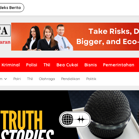
deks Berita
Kriminal
Polisi
TNI
Bea Cukai
Bisnis
Pemerintahan
m
Polri
TNI
Olahraga
Pendidikan
Politik