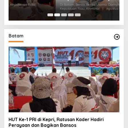
Di Batam, Berita, Berita Utama, Daerah, Hukum, Kepolisian,
Di
Kepulauan Riau, Kriminal
|
Agustus 6, 2026
Pen
Batam
HUT Ke-1 PRI di Kepri, Ratusan Kader Hadiri
Perayaan dan Bagikan Bansos