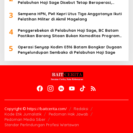
Pelabuhan Haji Sage Disebut Tetap Beroperasi,
Pengawasan Dipertanyakan
3
Sempena HPN, PWI Kepri Utus Tiga Anggotanya Ikuti
Pelatihan Militer di Akmil Magelang
4
Penggerebekan di Pelabuhan Haji Sage, BC Batam
Pastikan Barang Sitaan Bukan Komoditas Program
MBG
5
Operasi Senyap Kodim 0316 Batam Bongkar Dugaan
Penyelundupan Sembako di Pelabuhan Haji Sage
Copyright © https://baitcerita.com/
Redaksi
Kode Etik Jurnalistik
Pedoman Hak Jawab
Pedoman Media Siber
Standar Perlindungan Profesi Wartawan