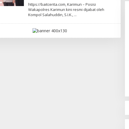
L
https://baitcerita.com, Karimun – Posisi
E
Wakapolres Karimun kini resmi dijabat oleh
H
Kompol Salahuddin, S.I.K.,
R
E
D
A
K
S
I