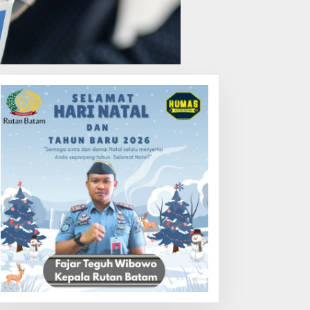
uasa Hukum PT Sosor Tala
HUT Ke-1 PRI di Kepri,
aya Tolak Klaim Perluasan
Ratusan Kader Hadiri
ampung Tua Batu Merah
Perayaan dan Bagikan
Bansos