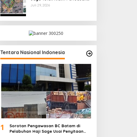
Kampung Tua Batu Merah
Juli 29, 2026
Tentara Nasional Indonesia
1
Sorotan Pengawasan BC Batam di
Pelabuhan Haji Sage Usai Penyitaan
dan Denda Armada