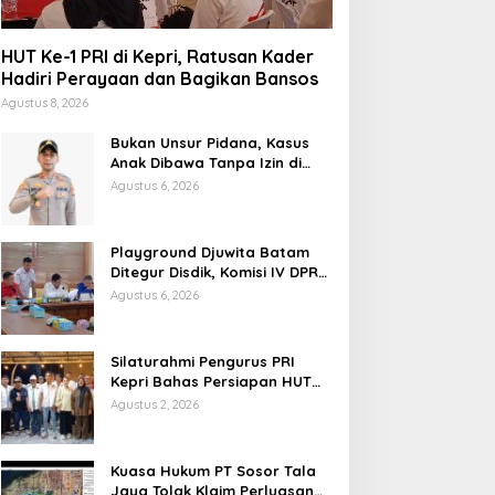
HUT Ke-1 PRI di Kepri, Ratusan Kader
Hadiri Perayaan dan Bagikan Bansos
Agustus 8, 2026
Bukan Unsur Pidana, Kasus
Anak Dibawa Tanpa Izin di
Lubuk Baja Dihentikan
Agustus 6, 2026
Playground Djuwita Batam
Ditegur Disdik, Komisi IV DPRD
Jadwalkan Sidak
Agustus 6, 2026
Silaturahmi Pengurus PRI
Kepri Bahas Persiapan HUT
Ke-1 dan Penguatan
Agustus 2, 2026
Konsolidasi Partai
Kuasa Hukum PT Sosor Tala
Jaya Tolak Klaim Perluasan