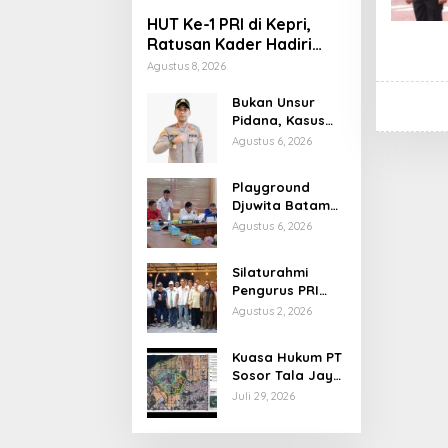
HUT Ke-1 PRI di Kepri,
Ratusan Kader Hadiri
Perayaan dan Bagikan
Agustus 8, 2026
Bansos
Bukan Unsur
Pidana, Kasus
Anak Dibawa
Agustus 6, 2026
Tanpa Izin di
Lubuk Baja
Playground
Dihentikan
Djuwita Batam
Ditegur Disdik,
Agustus 6, 2026
Komisi IV DPRD
Jadwalkan Sidak
Silaturahmi
Pengurus PRI
Kepri Bahas
Agustus 2, 2026
Persiapan HUT
Ke-1 dan
Kuasa Hukum PT
Penguatan
Sosor Tala Jaya
Konsolidasi
Tolak Klaim
Juli 29, 2026
Partai
Perluasan
Kampung Tua
Batu Merah