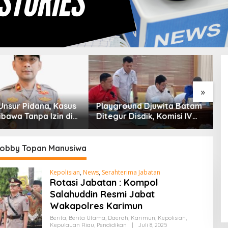
»
ound Djuwita Batam
Silaturahmi Pengurus PRI
K
 Disdik, Komisi IV
Kepri Bahas Persiapan HUT
J
adwalkan Sidak
Ke-1 dan Penguatan
K
Konsolidasi Partai
obby Topan Manusiwa
Kepolisian
,
News
,
Serahterima Jabatan
Rotasi Jabatan : Kompol
Salahuddin Resmi Jabat
Wakapolres Karimun
Berita
,
Berita Utama
,
Daerah
,
Karimun
,
Kepolisian
,
Kepulauan Riau
,
Pendidikan
|
Juli 8, 2025
O