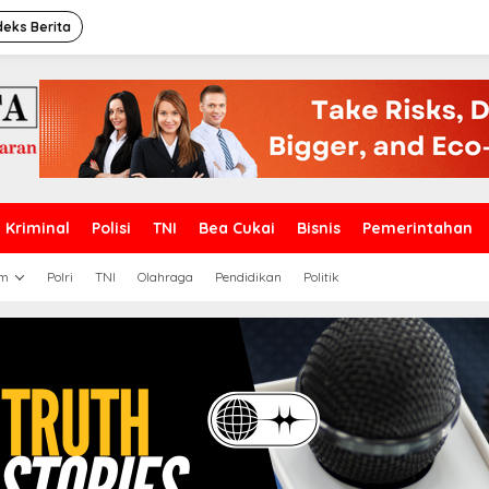
deks Berita
Kriminal
Polisi
TNI
Bea Cukai
Bisnis
Pemerintahan
m
Polri
TNI
Olahraga
Pendidikan
Politik