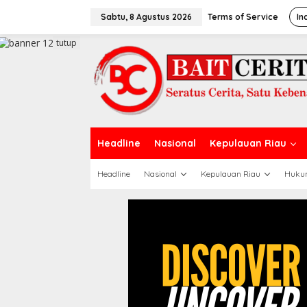
L
e
Sabtu, 8 Agustus 2026
Terms of Service
In
w
a
tutup
t
i
k
e
k
o
n
t
Headline
Nasional
Kepulauan Riau
e
n
Headline
Nasional
Kepulauan Riau
Huku