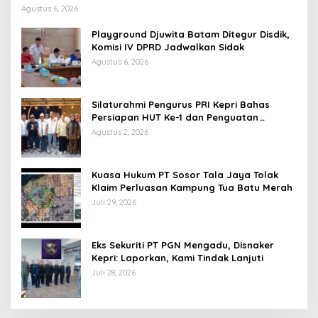
Agustus 6, 2026
Playground Djuwita Batam Ditegur Disdik,
Komisi IV DPRD Jadwalkan Sidak
Agustus 6, 2026
Silaturahmi Pengurus PRI Kepri Bahas
Persiapan HUT Ke-1 dan Penguatan
Konsolidasi Partai
Agustus 2, 2026
Kuasa Hukum PT Sosor Tala Jaya Tolak
Klaim Perluasan Kampung Tua Batu Merah
Juli 29, 2026
Eks Sekuriti PT PGN Mengadu, Disnaker
Kepri: Laporkan, Kami Tindak Lanjuti
Juli 28, 2026