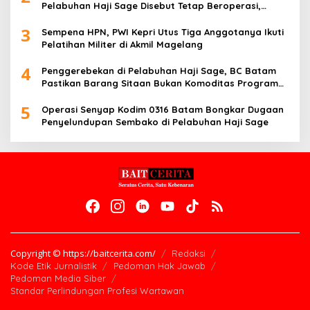
Pelabuhan Haji Sage Disebut Tetap Beroperasi,
Pengawasan Dipertanyakan
3
Sempena HPN, PWI Kepri Utus Tiga Anggotanya Ikuti
Pelatihan Militer di Akmil Magelang
4
Penggerebekan di Pelabuhan Haji Sage, BC Batam
Pastikan Barang Sitaan Bukan Komoditas Program
MBG
5
Operasi Senyap Kodim 0316 Batam Bongkar Dugaan
Penyelundupan Sembako di Pelabuhan Haji Sage
Copyright © https://baitcerita.com/
Redaksi
Kode Etik Jurnalistik
Pedoman Hak Jawab
Pedoman Media Siber
Standar Perlindungan Profesi Wartawan