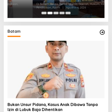
K
Di Batam, Berita, Berita Utama, Daerah, Hukum, Kepulauan Riau,
Di
Pendidikan, Politik
|
Agustus 6, 2026
Pol
Batam
Bukan Unsur Pidana, Kasus Anak Dibawa Tanpa
Izin di Lubuk Baja Dihentikan