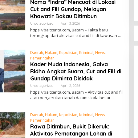
Nama “Indra” Mencuat di Lokasi
Cut and Fill Gundap, Nelayan
Khawatir Bakau Ditimbun
Uncategorized
|
April 3, 2026
O
L
https://baitcerita.com, Batam – Fakta baru
E
terungkap dari aktivitas cut and fill di kawasan
H
R
E
D
Daerah
,
Hukum
,
Kepolisian
,
Kriminal
,
News
,
A
Pemerintahan
K
S
Kader Muda Indonesia, Galva
I
Ridho Angkat Suara, Cut and Fill di
Gundap Diminta Disidak
Uncategorized
|
April 2, 2026
O
L
https://baitcerita.com, Batam – Aktivitas cut and fill
E
atau pengerukan tanah dalam skala besar
H
R
E
D
Daerah
,
Hukum
,
Kepolisian
,
Kriminal
,
News
,
A
Pemerintahan
K
S
Rawa Ditimbun, Bukit Dikeruk:
I
Aktivitas Pematangan Lahan di