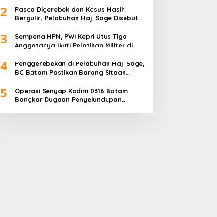
2
Pasca Digerebek dan Kasus Masih
Bergulir, Pelabuhan Haji Sage Disebut
Tetap Beroperasi, Pengawasan
3
Dipertanyakan
Sempena HPN, PWI Kepri Utus Tiga
Anggotanya Ikuti Pelatihan Militer di
Akmil Magelang
4
Penggerebekan di Pelabuhan Haji Sage,
BC Batam Pastikan Barang Sitaan
Bukan Komoditas Program MBG
5
Operasi Senyap Kodim 0316 Batam
Bongkar Dugaan Penyelundupan
Sembako di Pelabuhan Haji Sage