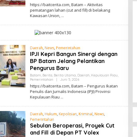
L
https://baitcerita.com, Batam – Aktivitas
E
pematangan lahan (cut and fill) di belakang
H
Kawasan Union,
R
E
D
A
K
S
I
Daerah
,
News
,
Pemerintahan
IPJI Kepri Bangun Sinergi dengan
BP Batam Jelang Pelantikan
Pengurus Baru
Batam
,
Berita
,
Berita Utama
,
Daerah
,
Kepulauan Riau
,
Pemerintahan
|
Juni 5, 2026
O
L
https://baitcerita.com, Batam – Pengurus Ikatan
E
Penulis dan Jurnalis Indonesia (IPJI) Provinsi
H
Kepulauan Riau
R
E
D
A
Daerah
,
Hukum
,
Kepolisian
,
Kriminal
,
News
,
K
S
Pemerintahan
I
Sebulan Beroperasi, Proyek Cut
and Fill di Depan PT Volex