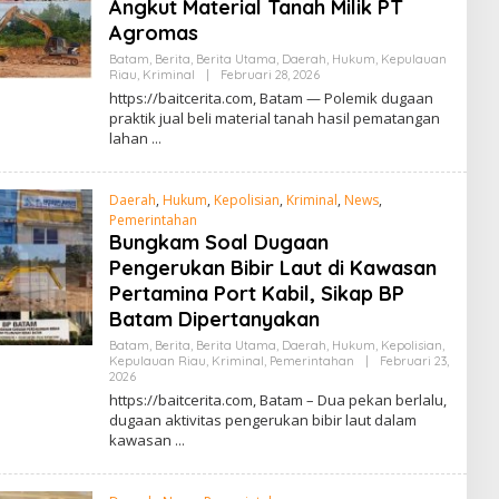
Angkut Material Tanah Milik PT
Agromas
Batam
,
Berita
,
Berita Utama
,
Daerah
,
Hukum
,
Kepulauan
Riau
,
Kriminal
|
Februari 28, 2026
O
L
https://baitcerita.com, Batam — Polemik dugaan
E
praktik jual beli material tanah hasil pematangan
H
lahan
R
E
D
A
Daerah
,
Hukum
,
Kepolisian
,
Kriminal
,
News
,
K
S
Pemerintahan
I
Bungkam Soal Dugaan
Pengerukan Bibir Laut di Kawasan
Pertamina Port Kabil, Sikap BP
Batam Dipertanyakan
Batam
,
Berita
,
Berita Utama
,
Daerah
,
Hukum
,
Kepolisian
,
Kepulauan Riau
,
Kriminal
,
Pemerintahan
|
Februari 23,
2026
O
L
https://baitcerita.com, Batam – Dua pekan berlalu,
E
dugaan aktivitas pengerukan bibir laut dalam
H
kawasan
R
E
D
A