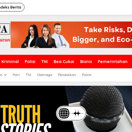
ndeks Berita
Kriminal
Polisi
TNI
Bea Cukai
Bisnis
Pemerintahan
m
Polri
TNI
Olahraga
Pendidikan
Politik