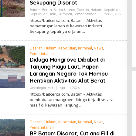
Sekupang Disorot
Batam
,
Berita
,
Berita Utama
,
Daerah
,
Hukum
,
Kepolisian
,
Kepulauan Riau
,
Kriminal
,
Pemerintahan
|
Mei 28, 2026
O
L
https://baitcerita.com, Batam – Aktivitas
E
pematangan lahan di kawasan industri
H
Sekupang, tepatnya di Jalan
R
HUT Ke-1 PRI di Kepri, Ratusan
E
Kader Hadiri Perayaan dan
D
Bagikan Bansos
A
Di Batam, Berita, Berita Utama, Daerah,
Daerah
,
Hukum
,
Kepolisian
,
Kriminal
,
News
,
K
Kepulauan Riau, Politik
|
Agustus 8, 2026
S
Pemerintahan
I
Diduga Mangrove Dibabat di
Tanjung Piayu Laut, Papan
Larangan Negara Tak Mampu
Hentikan Aktivitas Alat Berat
Uncategorized
|
April 11, 2026
O
L
https://baitcerita.com, Batam – Aktivitas
E
pembabatan mangrove diduga terjadi secara
H
masif di kawasan Tanjung
R
E
D
A
Daerah
,
Hukum
,
Kepolisian
,
Kriminal
,
News
,
K
S
Pemerintahan
I
BP Batam Disorot, Cut and Fill di