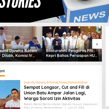
»
ound Djuwita Batam
Silaturahmi Pengurus PRI
K
 Disdik, Komisi IV
Kepri Bahas Persiapan HUT
J
adwalkan Sidak
Ke-1 dan Penguatan
K
Konsolidasi Partai
tam
Daerah
,
Hukum
,
Kriminal
,
News
,
Pemerintahan
Sempat Longsor, Cut and Fill di
Union Batu Ampar Jalan Lagi,
Warga Soroti Izin Aktivitas
Batam
,
Berita
,
Berita Utama
,
Daerah
,
Hukum
,
Kepulauan
Riau
,
Kriminal
,
Pemerintahan
|
Juni 27, 2026
O