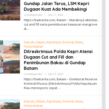
Gundap Jalan Terus, LSM Kepri:
Dugaan Kuat Ada Membekingi
Uncategorized
|
April 7, 2026
O
L
https://baitcerita.com, Batam – Maraknya aktivitas
E
cut and fill serta penimbunan kawasan mangrove
H
di
R
E
D
A
Daerah
,
Hukum
,
Kepolisian
,
Kriminal
,
News
,
K
S
Pemerintahan
I
Ditreskrimsus Polda Kepri Atensi
Dugaan Cut and Fill dan
Penimbunan Bakau di Gundap
Batam
Uncategorized
|
April 3, 2026
O
L
https://baitcerita.com, Batam – Direktorat Reserse
E
Kriminal Khusus (Ditreskrimsus) Polda Kepulauan
H
Riau merespons cepat
R
E
D
A
Daerah
,
Hukum
,
Kepolisian
,
Kriminal
,
News
,
K
S
Pemerintahan
I