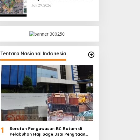
Kampung Tua Batu Merah
Juli 29, 2026
Tentara Nasional Indonesia
1
Sorotan Pengawasan BC Batam di
Pelabuhan Haji Sage Usai Penyitaan
dan Denda Armada