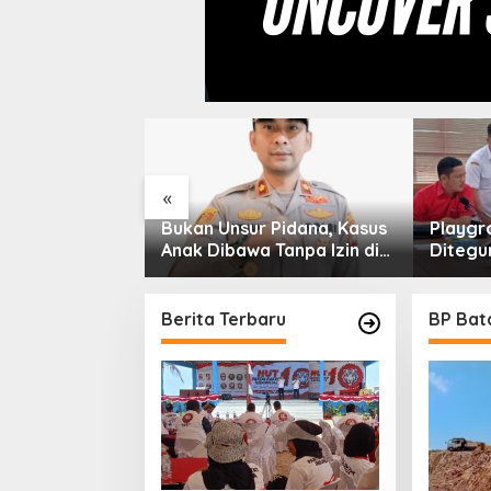
«
di Kepri,
Bukan Unsur Pidana, Kasus
Playgr
er Hadiri
Anak Dibawa Tanpa Izin di
Ditegur
n Bagikan
Lubuk Baja Dihentikan
DPRD J
Berita Terbaru
BP Ba