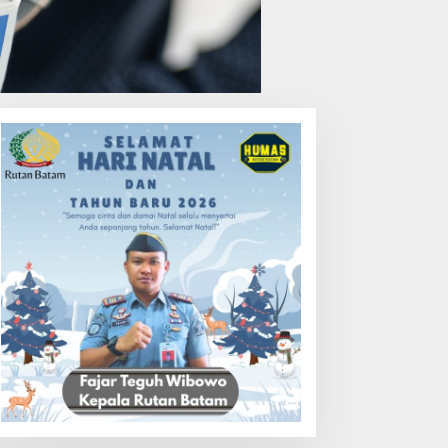
uasa Hukum PT Sosor Tala
HUT Ke-1 PRI di Kepri,
aya Tolak Klaim Perluasan
Ratusan Kader Hadiri
ampung Tua Batu Merah
Perayaan dan Bagikan
Bansos