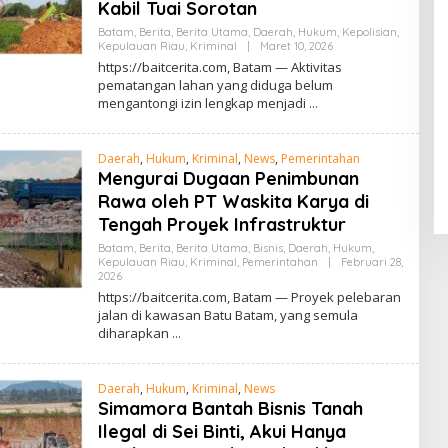
Kabil Tuai Sorotan
Batam
,
Berita
,
Berita Utama
,
Daerah
,
Hukum
,
Kepolisian
,
Kepulauan Riau
,
Kriminal
|
Maret 10, 2026
O
L
https://baitcerita.com, Batam — Aktivitas
E
pematangan lahan yang diduga belum
H
mengantongi izin lengkap menjadi
R
E
D
A
Daerah
,
Hukum
,
Kriminal
,
News
,
Pemerintahan
K
S
Mengurai Dugaan Penimbunan
I
Rawa oleh PT Waskita Karya di
Tengah Proyek Infrastruktur
Batam
,
Berita
,
Berita Utama
,
Bisnis
,
Daerah
,
Hukum
,
Kepulauan Riau
,
Kriminal
,
Pemerintahan
|
Februari 28,
2026
O
L
https://baitcerita.com, Batam — Proyek pelebaran
E
jalan di kawasan Batu Batam, yang semula
H
diharapkan
R
E
D
A
Daerah
,
Hukum
,
Kriminal
,
News
K
S
Simamora Bantah Bisnis Tanah
I
Ilegal di Sei Binti, Akui Hanya