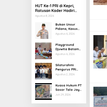
HUT Ke-1 PRI di Kepri,
Ratusan Kader Hadiri
Perayaan dan Bagikan
Agustus 8, 2026
Bansos
Bukan Unsur
Pidana, Kasus
Anak Dibawa
Agustus 6, 2026
Tanpa Izin di
Lubuk Baja
Playground
Dihentikan
Djuwita Batam
Ditegur Disdik,
Agustus 6, 2026
Komisi IV DPRD
Jadwalkan Sidak
Silaturahmi
Pengurus PRI
Kepri Bahas
Agustus 2, 2026
Persiapan HUT
Ke-1 dan
Kuasa Hukum PT
Penguatan
Sosor Tala Jaya
Konsolidasi
Tolak Klaim
Juli 29, 2026
Partai
Perluasan
Kampung Tua
Batu Merah