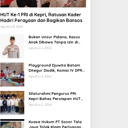
HUT Ke-1 PRI di Kepri, Ratusan Kader
Hadiri Perayaan dan Bagikan Bansos
Agustus 8, 2026
Bukan Unsur Pidana, Kasus
Anak Dibawa Tanpa Izin di
Lubuk Baja Dihentikan
Agustus 6, 2026
Playground Djuwita Batam
Ditegur Disdik, Komisi IV DPRD
Jadwalkan Sidak
Agustus 6, 2026
Silaturahmi Pengurus PRI
Kepri Bahas Persiapan HUT
Ke-1 dan Penguatan
Agustus 2, 2026
Konsolidasi Partai
Kuasa Hukum PT Sosor Tala
Jaya Tolak Klaim Perluasan