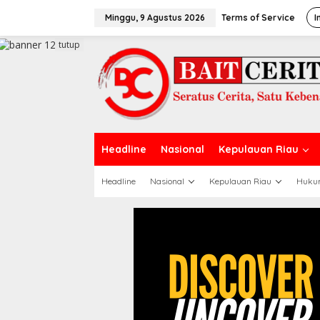
L
e
Minggu, 9 Agustus 2026
Terms of Service
I
w
a
tutup
t
i
k
e
k
o
n
t
Headline
Nasional
Kepulauan Riau
e
n
Headline
Nasional
Kepulauan Riau
Huku