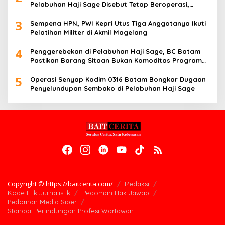
Pelabuhan Haji Sage Disebut Tetap Beroperasi,
Pengawasan Dipertanyakan
3
Sempena HPN, PWI Kepri Utus Tiga Anggotanya Ikuti
Pelatihan Militer di Akmil Magelang
4
Penggerebekan di Pelabuhan Haji Sage, BC Batam
Pastikan Barang Sitaan Bukan Komoditas Program
MBG
5
Operasi Senyap Kodim 0316 Batam Bongkar Dugaan
Penyelundupan Sembako di Pelabuhan Haji Sage
Copyright © https://baitcerita.com/
Redaksi
Kode Etik Jurnalistik
Pedoman Hak Jawab
Pedoman Media Siber
Standar Perlindungan Profesi Wartawan