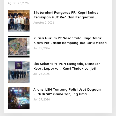
Agustus 6, 2026
Silaturahmi Pengurus PRI Kepri Bahas
Persiapan HUT Ke-1 dan Penguatan
Konsolidasi Partai
Agustus 2, 2026
Kuasa Hukum PT Sosor Tala Jaya Tolak
Klaim Perluasan Kampung Tua Batu Merah
Juli 29, 2026
Eks Sekuriti PT PGN Mengadu, Disnaker
Kepri: Laporkan, Kami Tindak Lanjuti
Juli 28, 2026
Aliansi LSM Tantang Polisi Usut Dugaan
Judi di SKY Game Tanjung Uma
Juli 27, 2026