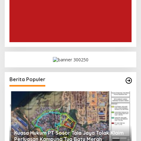
Berita Populer
Kuasa Hukum PT Sosor Tala Jaya Tolak Klaim
T
Perluasan Kampung Tua Batu Merah