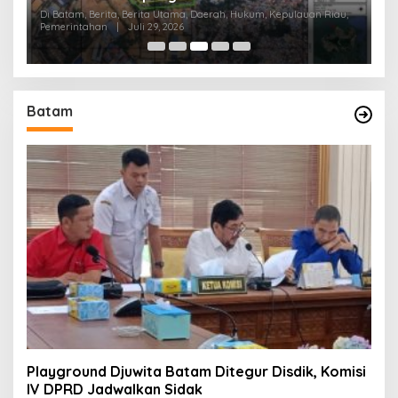
P
Di Batam, Berita, Berita Utama, Daerah, Hukum, Kepulauan Riau,
Pemerintahan
|
Juli 29, 2026
Di
Batam
Playground Djuwita Batam Ditegur Disdik, Komisi
IV DPRD Jadwalkan Sidak