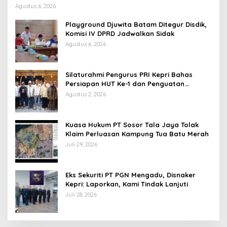
Agustus 6, 2026
Playground Djuwita Batam Ditegur Disdik,
Komisi IV DPRD Jadwalkan Sidak
Agustus 6, 2026
Silaturahmi Pengurus PRI Kepri Bahas
Persiapan HUT Ke-1 dan Penguatan
Konsolidasi Partai
Agustus 2, 2026
Kuasa Hukum PT Sosor Tala Jaya Tolak
Klaim Perluasan Kampung Tua Batu Merah
Juli 29, 2026
Eks Sekuriti PT PGN Mengadu, Disnaker
Kepri: Laporkan, Kami Tindak Lanjuti
Juli 28, 2026