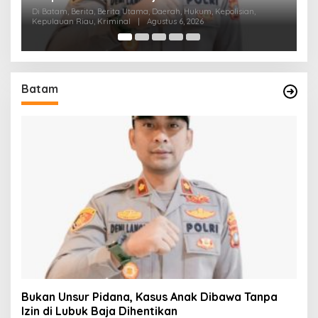
Daerah, Hukum, Kepolisian,
Di Batam, Berita, Berita Utama, Daerah, Hu
stus 6, 2026
Pendidikan, Politik
|
Agustus 6, 2026
Batam
Bukan Unsur Pidana, Kasus Anak Dibawa Tanpa
Izin di Lubuk Baja Dihentikan