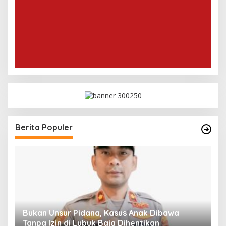
Berita Populer
asus Anak Dibawa
Playground Djuwita Batam Dite
a Dihentikan
Komisi IV DPRD Jadwalkan Sid