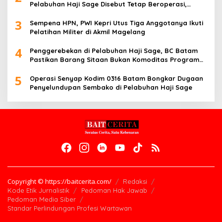
Pelabuhan Haji Sage Disebut Tetap Beroperasi,
Pengawasan Dipertanyakan
3
Sempena HPN, PWI Kepri Utus Tiga Anggotanya Ikuti
Pelatihan Militer di Akmil Magelang
4
Penggerebekan di Pelabuhan Haji Sage, BC Batam
Pastikan Barang Sitaan Bukan Komoditas Program
MBG
5
Operasi Senyap Kodim 0316 Batam Bongkar Dugaan
Penyelundupan Sembako di Pelabuhan Haji Sage
Copyright © https://baitcerita.com/
Redaksi
Kode Etik Jurnalistik
Pedoman Hak Jawab
Pedoman Media Siber
Standar Perlindungan Profesi Wartawan