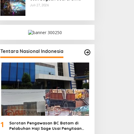
Game Tanjung Uma
Juli 27, 2026
Tentara Nasional Indonesia
1
Sorotan Pengawasan BC Batam di
Pelabuhan Haji Sage Usai Penyitaan
dan Denda Armada