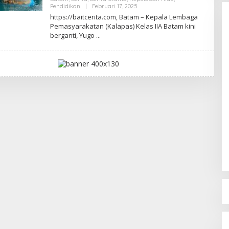
Pendidikan
|
Februari 17, 2025
O
L
https://baitcerita.com, Batam – Kepala Lembaga
E
Pemasyarakatan (Kalapas) Kelas IIA Batam kini
H
berganti, Yugo
R
E
D
A
K
S
I