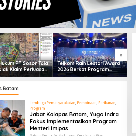
»
Hukum PT Sosor Tala
Telkom Raih Lestari Award
E
olak Klaim Perluasan
2026 Berkat Program
M
g Tua Batu Merah
Pengembangan Talenta
L
Digital
L
s Batam
Lembaga Pemasyarakatan
,
Pembinaan
,
Perikanan
,
Program
Jabat Kalapas Batam, Yugo Indra
Fokus Implementasikan Program
Menteri Imipas
Batam
,
Berita
,
Berita Utama
,
Kepulauan Riau
,