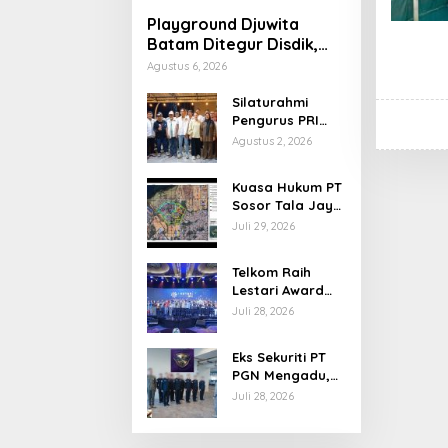
Playground Djuwita
Batam Ditegur Disdik,
Komisi IV DPRD
Agustus 6, 2026
Jadwalkan Sidak
Silaturahmi
Pengurus PRI
Kepri Bahas
Agustus 2, 2026
Persiapan HUT
Ke-1 dan
Kuasa Hukum PT
Penguatan
Sosor Tala Jaya
Konsolidasi
Tolak Klaim
Juli 29, 2026
Partai
Perluasan
Kampung Tua
Telkom Raih
Batu Merah
Lestari Award
2026 Berkat
Juli 28, 2026
Program
Pengembangan
Eks Sekuriti PT
Talenta Digital
PGN Mengadu,
Disnaker Kepri:
Juli 28, 2026
Laporkan, Kami
Tindak Lanjuti