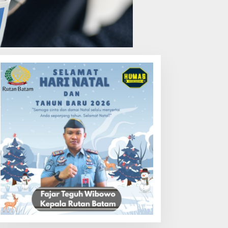
ks Sekuriti PT PGN
Playground Djuwita Batam
engadu, Disnaker Kepri:
Ditegur Disdik, Komisi IV
aporkan, Kami Tindak
DPRD Jadwalkan Sidak
anjuti