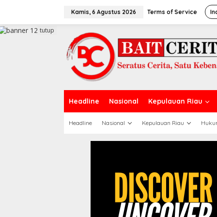
L
e
Kamis, 6 Agustus 2026
Terms of Service
In
w
a
tutup
t
i
k
e
k
o
n
t
Headline
Nasional
Kepulauan Riau
e
n
Headline
Nasional
Kepulauan Riau
Huku