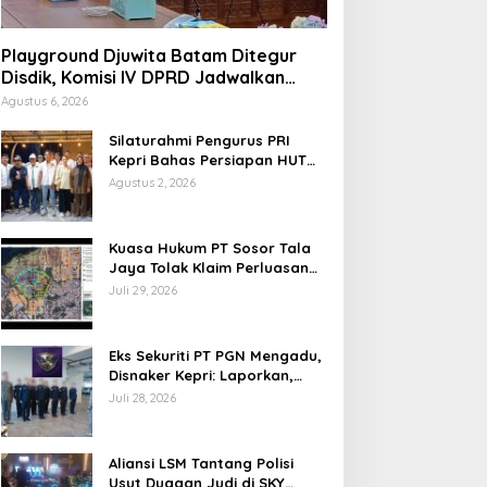
Playground Djuwita Batam Ditegur
Disdik, Komisi IV DPRD Jadwalkan
Sidak
Agustus 6, 2026
Silaturahmi Pengurus PRI
Kepri Bahas Persiapan HUT
Ke-1 dan Penguatan
Agustus 2, 2026
Konsolidasi Partai
Kuasa Hukum PT Sosor Tala
Jaya Tolak Klaim Perluasan
Kampung Tua Batu Merah
Juli 29, 2026
Eks Sekuriti PT PGN Mengadu,
Disnaker Kepri: Laporkan,
Kami Tindak Lanjuti
Juli 28, 2026
Aliansi LSM Tantang Polisi
Usut Dugaan Judi di SKY