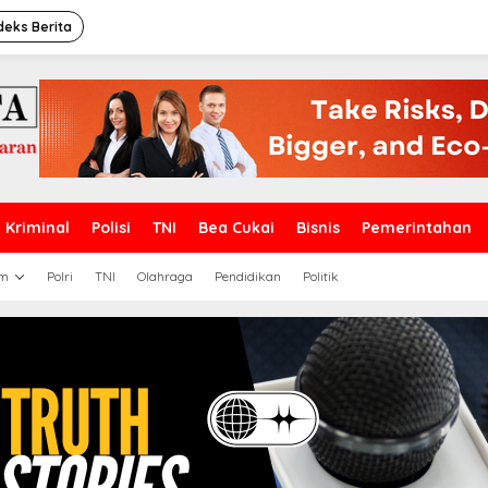
deks Berita
Kriminal
Polisi
TNI
Bea Cukai
Bisnis
Pemerintahan
m
Polri
TNI
Olahraga
Pendidikan
Politik