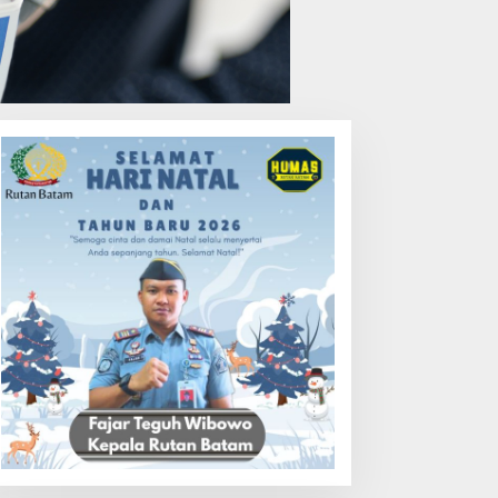
elkom Raih Lestari Award
Bukan Unsur Pidana, Kasus
026 Berkat Program
Anak Dibawa Tanpa Izin di
engembangan Talenta
Lubuk Baja Dihentikan
igital