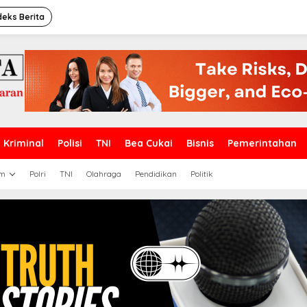
deks Berita
Kriminal
Polisi
TNI
Bea Cukai
Bisnis
Pemerintahan
m
Polri
TNI
Olahraga
Pendidikan
Politik