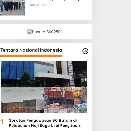
Kami Tindak Lanjuti
Juli 28, 2026
Tentara Nasional Indonesia
1
Sorotan Pengawasan BC Batam di
Pelabuhan Haji Sage Usai Penyitaan
dan Denda Armada