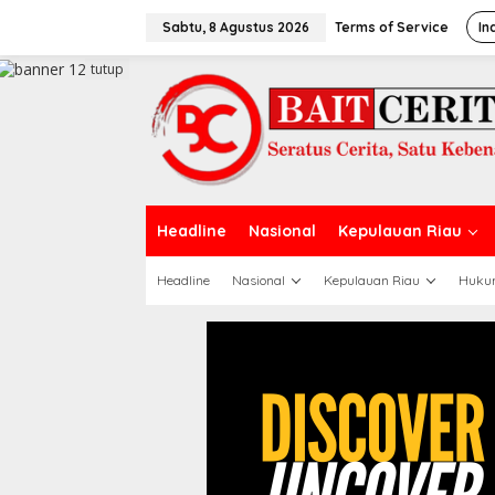
L
e
Sabtu, 8 Agustus 2026
Terms of Service
In
w
a
tutup
t
i
k
e
k
o
n
t
Headline
Nasional
Kepulauan Riau
e
n
Headline
Nasional
Kepulauan Riau
Huku