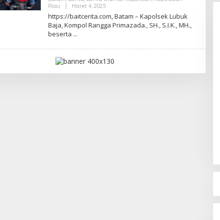
Riau
|
Maret 4, 2025
O
L
https://baitcerita.com, Batam – Kapolsek Lubuk
E
Baja, Kompol Rangga Primazada., SH., S.I.K., MH.,
H
beserta
R
E
D
A
K
S
I