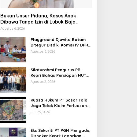
Bukan Unsur Pidana, Kasus Anak
Dibawa Tanpa Izin di Lubuk Baja
Dihentikan
Agustus 6, 2026
Playground Djuwita Batam
Ditegur Disdik, Komisi IV DPRD
Jadwalkan Sidak
Agustus 6, 2026
Silaturahmi Pengurus PRI
Kepri Bahas Persiapan HUT
Ke-1 dan Penguatan
Agustus 2, 2026
Konsolidasi Partai
Kuasa Hukum PT Sosor Tala
Jaya Tolak Klaim Perluasan
Kampung Tua Batu Merah
Juli 29, 2026
Eks Sekuriti PT PGN Mengadu,
Disnaker Kepri: Laporkan,