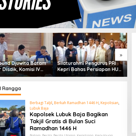
»
rahmi Pengurus PRI
Kuasa Hukum PT Sosor Tala
T
Bahas Persiapan HUT
Jaya Tolak Klaim Perluasan
2
an Penguatan
Kampung Tua Batu Merah
P
dasi Partai
D
l Rangga
Berbagi Taljil
,
Berkah Ramadhan 1446 H
,
Kepolisian
,
Lubuk Baja
Kapolsek Lubuk Baja Bagikan
Takjil Gratis di Bulan Suci
Ramadhan 1446 H
Batam
,
Berita
,
Berita Utama
,
Kepolisian
,
Kepulauan