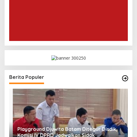
Berita Populer
Playground Djuwita Batam Ditegur Disdik,
S
Komisi IV DPRD Jadwalkan Sidak
P