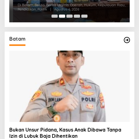
K
Di Batam, Berita, Berita Utama, Daerah, Hukum, Kepulauan Riau,
Di
Pendidikan, Politik
|
Agustus 6, 2026
Pol
Batam
Bukan Unsur Pidana, Kasus Anak Dibawa Tanpa
Izin di Lubuk Baja Dihentikan