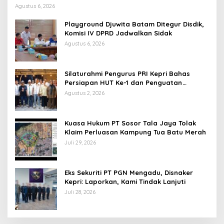
Agustus 6, 2026
Playground Djuwita Batam Ditegur Disdik,
Komisi IV DPRD Jadwalkan Sidak
Agustus 6, 2026
Silaturahmi Pengurus PRI Kepri Bahas
Persiapan HUT Ke-1 dan Penguatan
Konsolidasi Partai
Agustus 2, 2026
Kuasa Hukum PT Sosor Tala Jaya Tolak
Klaim Perluasan Kampung Tua Batu Merah
Juli 29, 2026
Eks Sekuriti PT PGN Mengadu, Disnaker
Kepri: Laporkan, Kami Tindak Lanjuti
Juli 28, 2026