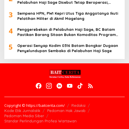
Pelabuhan Haji Sage Disebut Tetap Beroperasi,
Pengawasan Dipertanyakan
3
Sempena HPN, PWI Kepri Utus Tiga Anggotanya Ikuti
Pelatihan Militer di Akmil Magelang
4
Penggerebekan di Pelabuhan Haji Sage, BC Batam
Pastikan Barang Sitaan Bukan Komoditas Program
MBG
5
Operasi Senyap Kodim 0316 Batam Bongkar Dugaan
Penyelundupan Sembako di Pelabuhan Haji Sage
Copyright © https://baitcerita.com/
Redaksi
Kode Etik Jurnalistik
Pedoman Hak Jawab
Pedoman Media Siber
Standar Perlindungan Profesi Wartawan