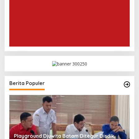
Berita Populer
Playground Djuwita Batam Ditegur Disdik,
S