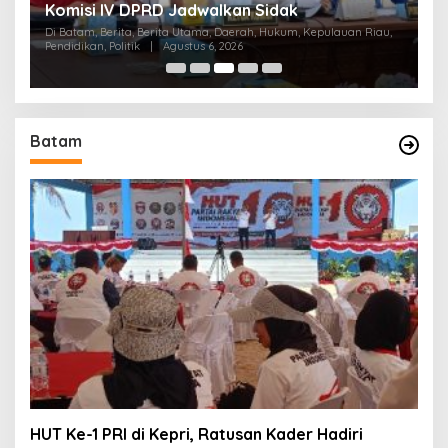
Komisi IV DPRD Jadwalkan Sidak
P
K
Di Batam, Berita, Berita Utama, Daerah, Hukum, Kepulauan Riau,
Di
Pendidikan, Politik
|
Agustus 6, 2026
Pol
Batam
HUT Ke-1 PRI di Kepri, Ratusan Kader Hadiri