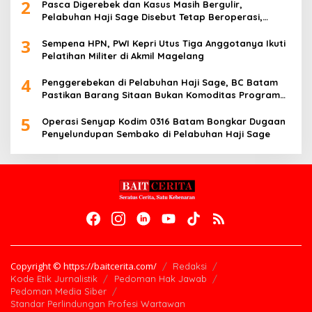
2
Pasca Digerebek dan Kasus Masih Bergulir,
Pelabuhan Haji Sage Disebut Tetap Beroperasi,
Pengawasan Dipertanyakan
3
Sempena HPN, PWI Kepri Utus Tiga Anggotanya Ikuti
Pelatihan Militer di Akmil Magelang
4
Penggerebekan di Pelabuhan Haji Sage, BC Batam
Pastikan Barang Sitaan Bukan Komoditas Program
MBG
5
Operasi Senyap Kodim 0316 Batam Bongkar Dugaan
Penyelundupan Sembako di Pelabuhan Haji Sage
Copyright © https://baitcerita.com/
Redaksi
Kode Etik Jurnalistik
Pedoman Hak Jawab
Pedoman Media Siber
Standar Perlindungan Profesi Wartawan