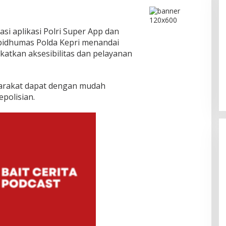
sasi aplikasi Polri Super App dan
abidhumas Polda Kepri menandai
katkan aksesibilitas dan pelayanan
Bukan Unsur Pidana, Kasus Anak
Dibawa Tanpa Izin di Lubuk Baja
Dihentikan
Di Batam, Berita, Berita Utama, Daerah, Hukum,
Kepolisian, Kepulauan Riau, Kriminal
|
Agustus
syarakat dapat dengan mudah
6, 2026
polisian.