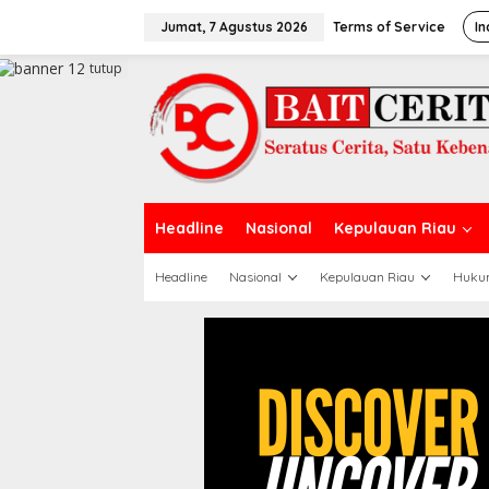
L
e
Jumat, 7 Agustus 2026
Terms of Service
In
w
a
tutup
t
i
k
e
k
o
n
t
Headline
Nasional
Kepulauan Riau
e
n
Headline
Nasional
Kepulauan Riau
Huku