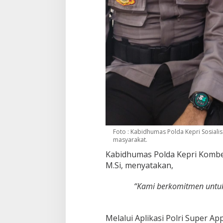
Foto : Kabidhumas Polda Kepri Sosialis
masyarakat.
Kabidhumas Polda Kepri Kombes.
M.Si, menyatakan,
“Kami berkomitmen untu
Melalui Aplikasi Polri Super Ap