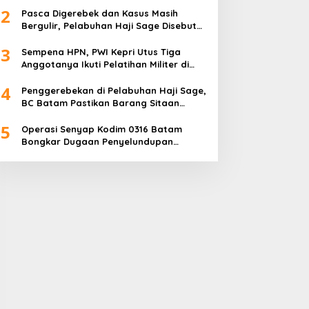
2
Pasca Digerebek dan Kasus Masih
Bergulir, Pelabuhan Haji Sage Disebut
Tetap Beroperasi, Pengawasan
3
Dipertanyakan
Sempena HPN, PWI Kepri Utus Tiga
Anggotanya Ikuti Pelatihan Militer di
Akmil Magelang
4
Penggerebekan di Pelabuhan Haji Sage,
BC Batam Pastikan Barang Sitaan
Bukan Komoditas Program MBG
5
Operasi Senyap Kodim 0316 Batam
Bongkar Dugaan Penyelundupan
Sembako di Pelabuhan Haji Sage