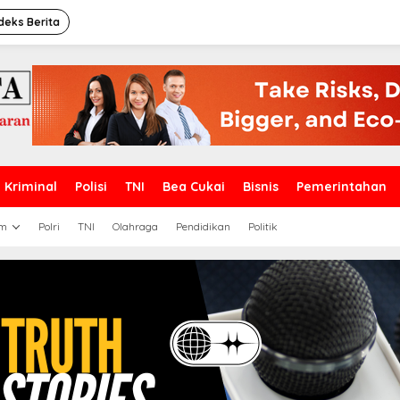
deks Berita
Kriminal
Polisi
TNI
Bea Cukai
Bisnis
Pemerintahan
m
Polri
TNI
Olahraga
Pendidikan
Politik