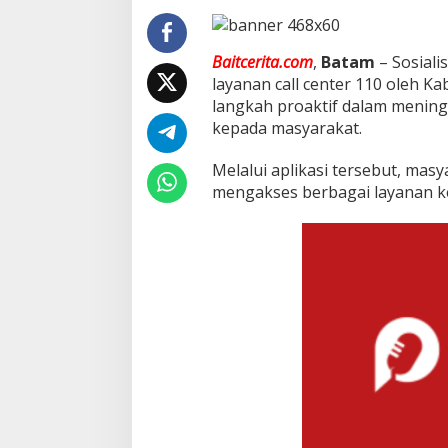
l
a
y
Baitcerita.com
,
Batam
– Sosiali
a
n
layanan call center 110 oleh K
a
langkah proaktif dalam mening
n
kepada masyarakat.
B
a
Melalui aplikasi tersebut, ma
g
i
mengakses berbagai layanan ke
M
a
s
y
a
r
a
k
a
t