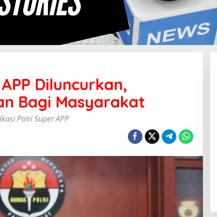
r APP Diluncurkan,
n Bagi Masyarakat
kasi Polri Super APP