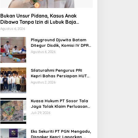
Bukan Unsur Pidana, Kasus Anak
Dibawa Tanpa Izin di Lubuk Baja
Dihentikan
Agustus 6, 2026
Playground Djuwita Batam
Ditegur Disdik, Komisi IV DPRD
Jadwalkan Sidak
Agustus 6, 2026
Silaturahmi Pengurus PRI
Kepri Bahas Persiapan HUT
Ke-1 dan Penguatan
Agustus 2, 2026
Konsolidasi Partai
Kuasa Hukum PT Sosor Tala
Jaya Tolak Klaim Perluasan
Kampung Tua Batu Merah
Juli 29, 2026
Eks Sekuriti PT PGN Mengadu,
Disnaker Kepri: Laporkan,