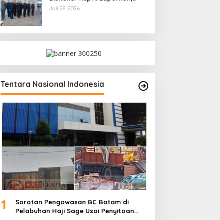
Kami Tindak Lanjuti
Juli 28, 2026
Tentara Nasional Indonesia
1
Sorotan Pengawasan BC Batam di
Pelabuhan Haji Sage Usai Penyitaan
dan Denda Armada