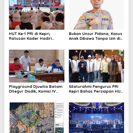
HUT Ke-1 PRI di Kepri,
Bukan Unsur Pidana, Kasus
Ratusan Kader Hadiri
Anak Dibawa Tanpa Izin di
Perayaan dan Bagikan
Lubuk Baja Dihentikan
Bansos
Playground Djuwita Batam
Silaturahmi Pengurus PRI
Ditegur Disdik, Komisi IV
Kepri Bahas Persiapan HUT
DPRD Jadwalkan Sidak
Ke-1 dan Penguatan
Konsolidasi Partai