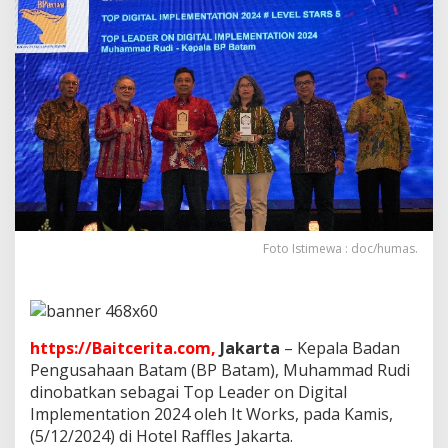
a
i
h
D
u
a
P
e
n
g
h
a
r
g
Foto Istimewa : doc/humas.
a
a
n
d
i
A
https://Baitcerita.com,
Jakarta
– Kepala Badan
j
Pengusahaan Batam (BP Batam), Muhammad Rudi
a
dinobatkan sebagai Top Leader on Digital
n
Implementation 2024 oleh It Works, pada Kamis,
g
(5/12/2024) di Hotel Raffles Jakarta.
T