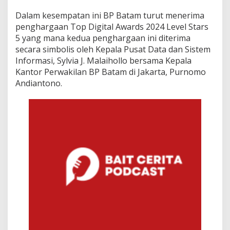
o
p
Dalam kesempatan ini BP Batam turut menerima
D
penghargaan Top Digital Awards 2024 Level Stars
i
5 yang mana kedua penghargaan ini diterima
g
secara simbolis oleh Kepala Pusat Data dan Sistem
i
t
Informasi, Sylvia J. Malaihollo bersama Kepala
a
Kantor Perwakilan BP Batam di Jakarta, Purnomo
l
Andiantono.
A
w
a
r
d
s
2
0
2
4