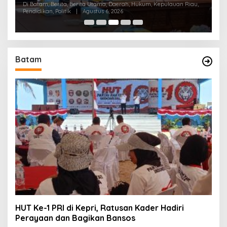
Konsolidasi Partai
,
Di Batam, Berita, Berita Utama, Daerah, Kepulauan Riau,
Di
Politik
|
Agustus 2, 2026
Pe
Batam
HUT Ke-1 PRI di Kepri, Ratusan Kader Hadiri
Perayaan dan Bagikan Bansos