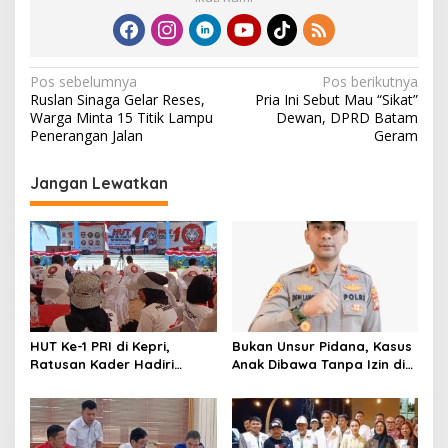
N
Pos sebelumnya
Pos berikutnya
Ruslan Sinaga Gelar Reses,
Pria Ini Sebut Mau “Sikat”
a
Warga Minta 15 Titik Lampu
Dewan, DPRD Batam
v
Penerangan Jalan
Geram
i
Jangan Lewatkan
g
a
s
i
p
o
HUT Ke-1 PRI di Kepri,
Bukan Unsur Pidana, Kasus
s
Ratusan Kader Hadiri
Anak Dibawa Tanpa Izin di
Perayaan dan Bagikan
Lubuk Baja Dihentikan
Bansos