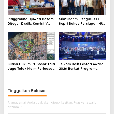
Playground Djuwita Batam
Silaturahmi Pengurus PRI
Ditegur Disdik, Komisi IV
Kepri Bahas Persiapan HUT
DPRD Jadwalkan Sidak
Ke-1 dan Penguatan
Konsolidasi Partai
Kuasa Hukum PT Sosor Tala
Telkom Raih Lestari Award
Jaya Tolak Klaim Perluasan
2026 Berkat Program
Kampung Tua Batu Merah
Pengembangan Talenta
Digital
Tinggalkan Balasan
Alamat email Anda tidak akan dipublikasikan.
Ruas yang wajib
ditandai
*