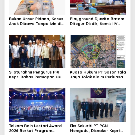
Bukan Unsur Pidana, Kasus
Playground Djuwita Batam
Anak Dibawa Tanpa Izin di
Ditegur Disdik, Komisi IV
Lubuk Baja Dihentikan
DPRD Jadwalkan Sidak
Silaturahmi Pengurus PRI
Kuasa Hukum PT Sosor Tala
Kepri Bahas Persiapan HUT
Jaya Tolak Klaim Perluasan
Ke-1 dan Penguatan
Kampung Tua Batu Merah
Konsolidasi Partai
Telkom Raih Lestari Award
Eks Sekuriti PT PGN
2026 Berkat Program
Mengadu, Disnaker Kepri: