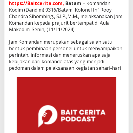
i
https://Baitcerita.com,
Batam
– Komandan
P
Kodim (Dandim) 0316/Batam, Kolonel Inf Rooy
r
Chandra Sihombing., S.I.P.,M.M., melaksanakan Jam
a
Komandan kepada prajurit bertempat di Aula
j
u
Makodim. Senin, (11/11/2024).
r
i
Jam Komandan merupakan sebagai salah satu
t
bentuk pembinaan personel untuk menyampaikan
d
perintah, informasi dan meneruskan apa saja
i
P
kebijakan dari komando atas yang menjadi
i
pedoman dalam pelaksanaan kegiatan sehari-hari
l
k
a
d
a
S
e
r
e
n
t
a