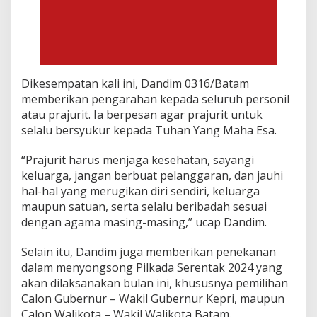
k
2
0
2
4
Dikesempatan kali ini, Dandim 0316/Batam
memberikan pengarahan kepada seluruh personil
atau prajurit. Ia berpesan agar prajurit untuk
selalu bersyukur kepada Tuhan Yang Maha Esa.
“Prajurit harus menjaga kesehatan, sayangi
keluarga, jangan berbuat pelanggaran, dan jauhi
hal-hal yang merugikan diri sendiri, keluarga
maupun satuan, serta selalu beribadah sesuai
dengan agama masing-masing,” ucap Dandim.
Selain itu, Dandim juga memberikan penekanan
dalam menyongsong Pilkada Serentak 2024 yang
akan dilaksanakan bulan ini, khususnya pemilihan
Calon Gubernur – Wakil Gubernur Kepri, maupun
Calon Walikota – Wakil Walikota Batam.