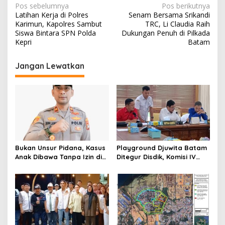
N
Pos sebelumnya
Pos berikutnya
Latihan Kerja di Polres
Senam Bersama Srikandi
a
Karimun, Kapolres Sambut
TRC, Li Claudia Raih
v
Siswa Bintara SPN Polda
Dukungan Penuh di Pilkada
Kepri
Batam
i
g
Jangan Lewatkan
a
s
i
p
o
s
Bukan Unsur Pidana, Kasus
Playground Djuwita Batam
Anak Dibawa Tanpa Izin di
Ditegur Disdik, Komisi IV
Lubuk Baja Dihentikan
DPRD Jadwalkan Sidak