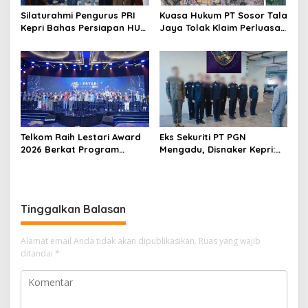
Silaturahmi Pengurus PRI
Kuasa Hukum PT Sosor Tala
Kepri Bahas Persiapan HUT
Jaya Tolak Klaim Perluasan
Ke-1 dan Penguatan
Kampung Tua Batu Merah
Konsolidasi Partai
Telkom Raih Lestari Award
Eks Sekuriti PT PGN
2026 Berkat Program
Mengadu, Disnaker Kepri:
Pengembangan Talenta
Laporkan, Kami Tindak
Digital
Lanjuti
Tinggalkan Balasan
Alamat email Anda tidak akan dipublikasikan.
Ruas yang wajib
ditandai
*