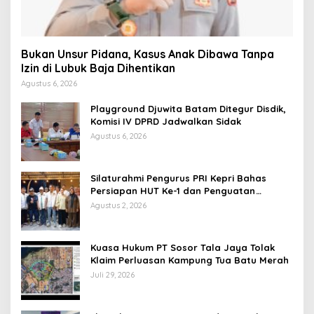
Bukan Unsur Pidana, Kasus Anak Dibawa Tanpa
Izin di Lubuk Baja Dihentikan
Agustus 6, 2026
Playground Djuwita Batam Ditegur Disdik,
Komisi IV DPRD Jadwalkan Sidak
Agustus 6, 2026
Silaturahmi Pengurus PRI Kepri Bahas
Persiapan HUT Ke-1 dan Penguatan
Konsolidasi Partai
Agustus 2, 2026
Kuasa Hukum PT Sosor Tala Jaya Tolak
Klaim Perluasan Kampung Tua Batu Merah
Juli 29, 2026