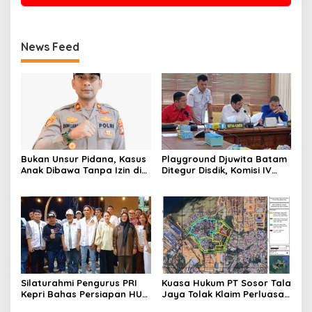
News Feed
Bukan Unsur Pidana, Kasus
Playground Djuwita Batam
Anak Dibawa Tanpa Izin di
Ditegur Disdik, Komisi IV
Lubuk Baja Dihentikan
DPRD Jadwalkan Sidak
Silaturahmi Pengurus PRI
Kuasa Hukum PT Sosor Tala
Kepri Bahas Persiapan HUT
Jaya Tolak Klaim Perluasan
Ke-1 dan Penguatan
Kampung Tua Batu Merah