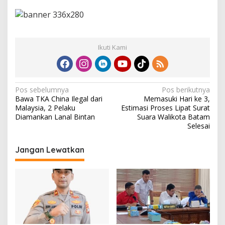
Ikuti Kami
N
Pos sebelumnya
Pos berikutnya
Bawa TKA China Ilegal dari
Memasuki Hari ke 3,
a
Malaysia, 2 Pelaku
Estimasi Proses Lipat Surat
v
Diamankan Lanal Bintan
Suara Walikota Batam
Selesai
i
g
Jangan Lewatkan
a
s
i
p
o