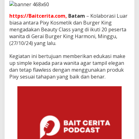
S
u
k
https://Baitcerita.com,
Batam
– Kolaborasi Luar
s
biasa antara Pixy Kosmetik dan Burger King
e
mengadakan Beauty Class yang di ikuti 20 peserta
s
G
wanita di Gerai Burger King Harmoni, Minggu,
e
(27/10/24) yang lalu.
l
a
Kegiatan ini bertujuan memberikan edukasi make
r
up simple kepada para wanita agar tampil elegan
B
e
dan tetap flawless dengan menggunakan produk
a
Pixy sesuai tahapan yang baik dan benar.
u
t
y
C
l
a
s
s