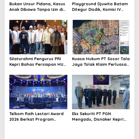
s
Bukan Unsur Pidana, Kasus
Playground Djuwita Batam
Anak Dibawa Tanpa Izin di
Ditegur Disdik, Komisi IV
Lubuk Baja Dihentikan
DPRD Jadwalkan Sidak
Silaturahmi Pengurus PRI
Kuasa Hukum PT Sosor Tala
Kepri Bahas Persiapan HUT
Jaya Tolak Klaim Perluasan
Ke-1 dan Penguatan
Kampung Tua Batu Merah
Konsolidasi Partai
Telkom Raih Lestari Award
Eks Sekuriti PT PGN
2026 Berkat Program
Mengadu, Disnaker Kepri:
Pengembangan Talenta
Laporkan, Kami Tindak
Digital
Lanjuti