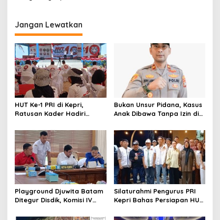
Sampah
Jangan Lewatkan
HUT Ke-1 PRI di Kepri,
Bukan Unsur Pidana, Kasus
Ratusan Kader Hadiri
Anak Dibawa Tanpa Izin di
Perayaan dan Bagikan
Lubuk Baja Dihentikan
Bansos
Playground Djuwita Batam
Silaturahmi Pengurus PRI
Ditegur Disdik, Komisi IV
Kepri Bahas Persiapan HUT
DPRD Jadwalkan Sidak
Ke-1 dan Penguatan
Konsolidasi Partai