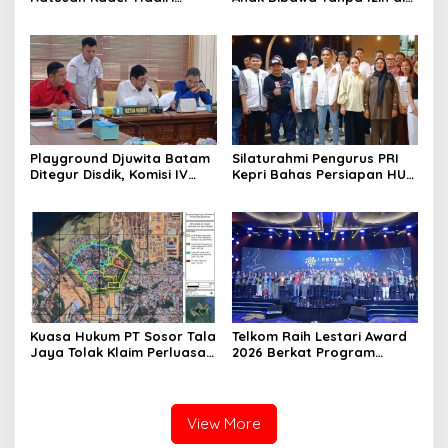
Perayaan dan Bagikan
Lubuk Baja Dihentikan
Bansos
Playground Djuwita Batam
Silaturahmi Pengurus PRI
Ditegur Disdik, Komisi IV
Kepri Bahas Persiapan HUT
DPRD Jadwalkan Sidak
Ke-1 dan Penguatan
Konsolidasi Partai
Kuasa Hukum PT Sosor Tala
Telkom Raih Lestari Award
Jaya Tolak Klaim Perluasan
2026 Berkat Program
Kampung Tua Batu Merah
Pengembangan Talenta
Digital
View More