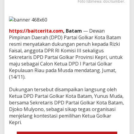
n
Foto Istimewa: doc/sumber.
D
P
D
I
K
https://baitcerita.com
,
Batam
— Dewan
e
Pimpinan Daerah (DPD) Partai Golkar Kota Batam
p
resmi menyatakan dukungan penuh kepada Rizki
r
i
Faisal, anggota DPR RI Komisi III sekaligus
Sekretaris DPD Partai Golkar Provinsi Kepri, untuk
maju sebagai Calon Ketua DPD I Partai Golkar
Kepulauan Riau pada Musda mendatang. Jumat,
(14/11).
Dukungan tersebut disampaikan langsung oleh
Ketua DPD Partai Golkar Kota Batam, Yunus Muda,
bersama Sekretaris DPD Partai Golkar Kota Batam,
Djoko Mulyono, sebagai sikap tegas organisasi
menjelang kontestasi pemilihan Ketua Golkar
Kepri.