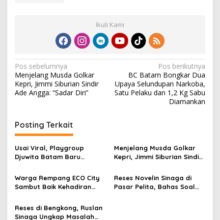
Ikuti Kami
N
Pos sebelumnya
Pos berikutnya
Menjelang Musda Golkar
BC Batam Bongkar Dua
a
Kepri, Jimmi Siburian Sindir
Upaya Selundupan Narkoba,
v
Ade Angga: “Sadar Diri”
Satu Pelaku dan 1,2 Kg Sabu
Diamankan
i
g
Posting Terkait
a
s
Usai Viral, Playgroup
Menjelang Musda Golkar
Djuwita Batam Baru
Kepri, Jimmi Siburian Sindir
i
Kantongi NPSN
Ade Angga: “Sadar Diri”
p
Warga Rempang ECO City
Reses Novelin Sinaga di
Sambut Baik Kehadiran
Pasar Pelita, Bahas Soal
o
Koperasi Kelurahan Merah
Sampah dan UMKM
s
Putih
Reses di Bengkong, Ruslan
Sinaga Ungkap Masalah