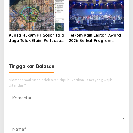
Kuasa Hukum PT Sosor Tala
Telkom Raih Lestari Award
Jaya Tolak Klaim Perluasan
2026 Berkat Program
Kampung Tua Batu Merah
Pengembangan Talenta
Digital
Tinggalkan Balasan
Alamat email Anda tidak akan dipublikasikan.
Ruas yang wajib
ditandai
*