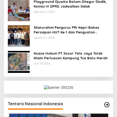
Playground Djuwita Batam Ditegur Disdik,
Komisi IV DPRD Jadwalkan Sidak
Agustus 6, 2026
Silaturahmi Pengurus PRI Kepri Bahas
Persiapan HUT Ke-1 dan Penguatan
Konsolidasi Partai
Agustus 2, 2026
Kuasa Hukum PT Sosor Tala Jaya Tolak
Klaim Perluasan Kampung Tua Batu Merah
Juli 29, 2026
Tentara Nasional Indonesia