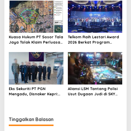
Konsolidasi Partai
Kuasa Hukum PT Sosor Tala
Telkom Raih Lestari Award
Jaya Tolak Klaim Perluasan
2026 Berkat Program
Kampung Tua Batu Merah
Pengembangan Talenta
Digital
Eks Sekuriti PT PGN
Aliansi LSM Tantang Polisi
Mengadu, Disnaker Kepri:
Usut Dugaan Judi di SKY
Laporkan, Kami Tindak
Game Tanjung Uma
Lanjuti
Tinggalkan Balasan