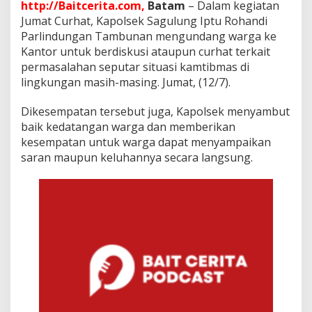
P
http://Baitcerita.com,
Batam
– Dalam kegiatan
o
Jumat Curhat, Kapolsek Sagulung Iptu Rohandi
l
Parlindungan Tambunan mengundang warga ke
s
Kantor untuk berdiskusi ataupun curhat terkait
e
permasalahan seputar situasi kamtibmas di
k
S
lingkungan masih-masing. Jumat, (12/7).
a
g
Dikesempatan tersebut juga, Kapolsek menyambut
u
baik kedatangan warga dan memberikan
l
kesempatan untuk warga dapat menyampaikan
u
n
saran maupun keluhannya secara langsung.
g