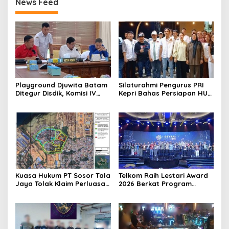
News Feed
Playground Djuwita Batam
Silaturahmi Pengurus PRI
Ditegur Disdik, Komisi IV
Kepri Bahas Persiapan HUT
DPRD Jadwalkan Sidak
Ke-1 dan Penguatan
Konsolidasi Partai
Kuasa Hukum PT Sosor Tala
Telkom Raih Lestari Award
Jaya Tolak Klaim Perluasan
2026 Berkat Program
Kampung Tua Batu Merah
Pengembangan Talenta
Digital