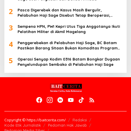
2
Pasca Digerebek dan Kasus Masih Bergulir,
Pelabuhan Haji Sage Disebut Tetap Beroperasi,
Pengawasan Dipertanyakan
3
Sempena HPN, PWI Kepri Utus Tiga Anggotanya Ikuti
Pelatihan Militer di Akmil Magelang
4
Penggerebekan di Pelabuhan Haji Sage, BC Batam
Pastikan Barang Sitaan Bukan Komoditas Program
MBG
5
Operasi Senyap Kodim 0316 Batam Bongkar Dugaan
Penyelundupan Sembako di Pelabuhan Haji Sage
Copyright © https://baitcerita.com/
Redaksi
Kode Etik Jurnalistik
Pedoman Hak Jawab
Pedoman Media Siber