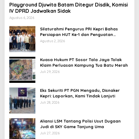
Playground Djuwita Batam Ditegur Disdik, Komisi
IV DPRD Jadwalkan Sidak
Agustus 6, 2026
Silaturahmi Pengurus PRI Kepri Bahas
Persiapan HUT Ke-1 dan Penguatan
Konsolidasi Partai
Agustus 2, 2026
Kuasa Hukum PT Sosor Tala Jaya Tolak
Klaim Perluasan Kampung Tua Batu Merah
Juli 29, 2026
Eks Sekuriti PT PGN Mengadu, Disnaker
Kepri: Laporkan, Kami Tindak Lanjuti
Juli 28, 2026
Aliansi LSM Tantang Polisi Usut Dugaan
Judi di SKY Game Tanjung Uma
Juli 27, 2026