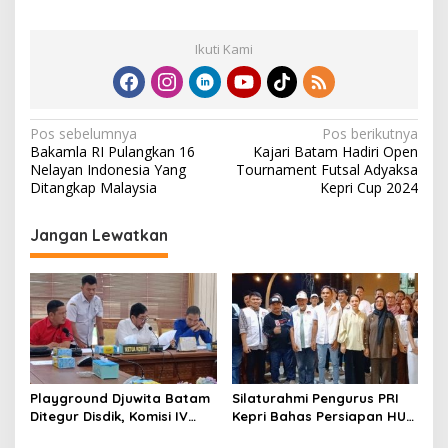
Ikuti Kami
N
Pos sebelumnya
Pos berikutnya
Bakamla RI Pulangkan 16
Kajari Batam Hadiri Open
a
Nelayan Indonesia Yang
Tournament Futsal Adyaksa
v
Ditangkap Malaysia
Kepri Cup 2024
i
Jangan Lewatkan
g
a
s
i
p
o
Playground Djuwita Batam
Silaturahmi Pengurus PRI
s
Ditegur Disdik, Komisi IV
Kepri Bahas Persiapan HUT
DPRD Jadwalkan Sidak
Ke-1 dan Penguatan