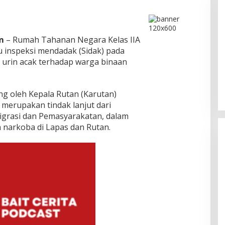
m
– Rumah Tahanan Negara Kelas IIA
 inspeksi mendadak (Sidak) pada
Bukan Unsur Pidana, Kasus Anak
 urin acak terhadap warga binaan
Dibawa Tanpa Izin di Lubuk Baja
Dihentikan
Di Batam, Berita, Berita Utama, Daerah, Hukum,
Kepolisian, Kepulauan Riau, Kriminal
|
Agustus
6, 2026
ng oleh Kepala Rutan (Karutan)
 merupakan tindak lanjut dari
igrasi dan Pemasyarakatan, dalam
narkoba di Lapas dan Rutan.