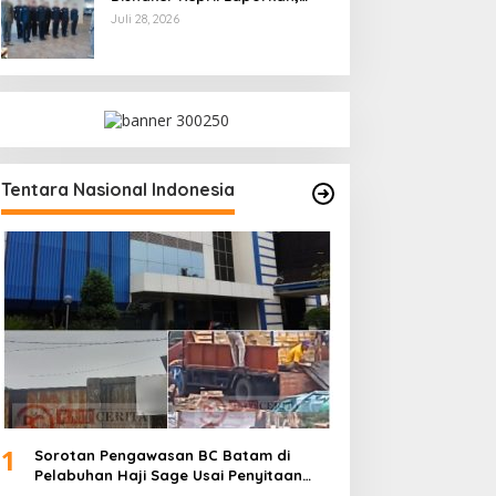
Kami Tindak Lanjuti
Juli 28, 2026
Tentara Nasional Indonesia
1
Sorotan Pengawasan BC Batam di
Pelabuhan Haji Sage Usai Penyitaan
dan Denda Armada