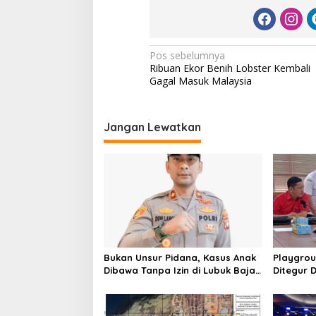
N
Pos sebelumnya
Ribuan Ekor Benih Lobster Kembali
a
Gagal Masuk Malaysia
v
i
Jangan Lewatkan
g
a
s
i
p
o
s
Bukan Unsur Pidana, Kasus Anak
Playgrou
Dibawa Tanpa Izin di Lubuk Baja
Ditegur D
Dihentikan
Jadwalka