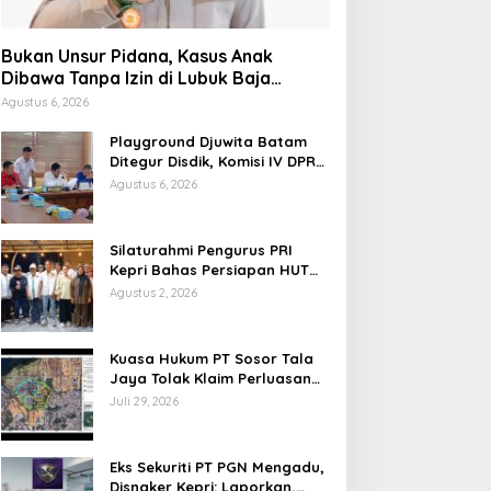
Bukan Unsur Pidana, Kasus Anak
Dibawa Tanpa Izin di Lubuk Baja
Dihentikan
Agustus 6, 2026
Playground Djuwita Batam
Ditegur Disdik, Komisi IV DPRD
Jadwalkan Sidak
Agustus 6, 2026
Silaturahmi Pengurus PRI
Kepri Bahas Persiapan HUT
Ke-1 dan Penguatan
Agustus 2, 2026
Konsolidasi Partai
Kuasa Hukum PT Sosor Tala
Jaya Tolak Klaim Perluasan
Kampung Tua Batu Merah
Juli 29, 2026
Eks Sekuriti PT PGN Mengadu,
Disnaker Kepri: Laporkan,