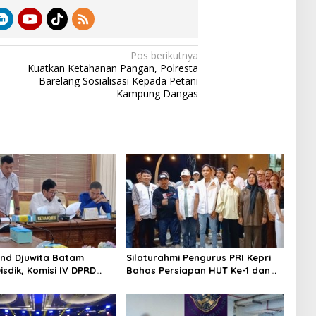
Pos berikutnya
Kuatkan Ketahanan Pangan, Polresta
Barelang Sosialisasi Kepada Petani
Kampung Dangas
nd Djuwita Batam
Silaturahmi Pengurus PRI Kepri
isdik, Komisi IV DPRD
Bahas Persiapan HUT Ke-1 dan
n Sidak
Penguatan Konsolidasi Partai