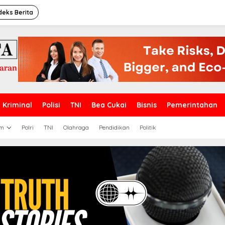
deks Berita
Kriminal
Polisi
TNI
Bea Cukai
Bisnis
Pemerintahan
m
Polri
TNI
Olahraga
Pendidikan
Politik