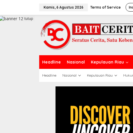
L
e
Kamis, 6 Agustus 2026
Terms of Service
In
w
a
tutup
t
i
k
e
k
o
n
t
Headline
Nasional
Kepulauan Riau
e
n
Headline
Nasional
Kepulauan Riau
Huku