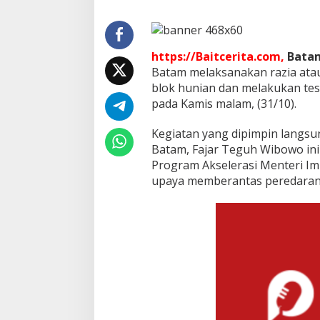
B
i
n
a
https://Baitcerita.com,
Bata
a
Batam melaksanakan razia atau
n
blok hunian dan melakukan tes
pada Kamis malam, (31/10).
Kegiatan yang dipimpin langsu
Batam, Fajar Teguh Wibowo ini
Program Akselerasi Menteri Im
upaya memberantas peredaran 