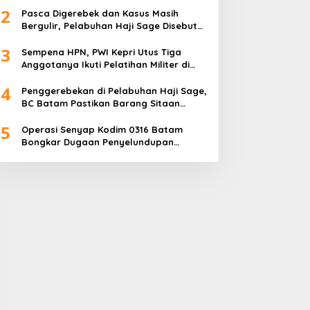
2
Pasca Digerebek dan Kasus Masih
Bergulir, Pelabuhan Haji Sage Disebut
Tetap Beroperasi, Pengawasan
3
Dipertanyakan
Sempena HPN, PWI Kepri Utus Tiga
Anggotanya Ikuti Pelatihan Militer di
Akmil Magelang
4
Penggerebekan di Pelabuhan Haji Sage,
BC Batam Pastikan Barang Sitaan
Bukan Komoditas Program MBG
5
Operasi Senyap Kodim 0316 Batam
Bongkar Dugaan Penyelundupan
Sembako di Pelabuhan Haji Sage