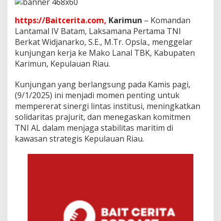
a
n
https://Baitcerita.com,
Karimun
– Komandan
P
e
Lantamal IV Batam, Laksamana Pertama TNI
n
Berkat Widjanarko, S.E., M.Tr. Opsla., menggelar
e
kunjungan kerja ke Mako Lanal TBK, Kabupaten
k
Karimun, Kepulauan Riau.
a
n
a
Kunjungan yang berlangsung pada Kamis pagi,
n
(9/1/2025) ini menjadi momen penting untuk
d
mempererat sinergi lintas institusi, meningkatkan
a
solidaritas prajurit, dan menegaskan komitmen
n
M
TNI AL dalam menjaga stabilitas maritim di
o
kawasan strategis Kepulauan Riau.
t
i
v
a
s
i
P
r
a