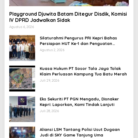
Playground Djuwita Batam Ditegur Disdik, Komisi
IV DPRD Jadwalkan Sidak
Agustus 6, 2026
Silaturahmi Pengurus PRI Kepri Bahas
Persiapan HUT Ke-1 dan Penguatan
Konsolidasi Partai
Agustus 2, 2026
Kuasa Hukum PT Sosor Tala Jaya Tolak
Klaim Perluasan Kampung Tua Batu Merah
Juli 29, 2026
Eks Sekuriti PT PGN Mengadu, Disnaker
Kepri: Laporkan, Kami Tindak Lanjuti
Juli 28, 2026
Aliansi LSM Tantang Polisi Usut Dugaan
Judi di SKY Game Tanjung Uma