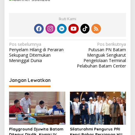
Ikuti Kami
N
Pos sebelumnya
Pos berikutnya
Penyelam Hilang di Perairan
Putusan PN Batam
a
Sekupang Ditemukan
Menguak Sengkarut
v
Meninggal Dunia
Pengelolaan Terminal
Pelabuhan Batam Center
i
g
Jangan Lewatkan
a
s
i
p
o
s
Playground Djuwita Batam
Silaturahmi Pengurus PRI
Ditegur Disdik, Komisi IV
Kepri Bahas Persiapan HUT