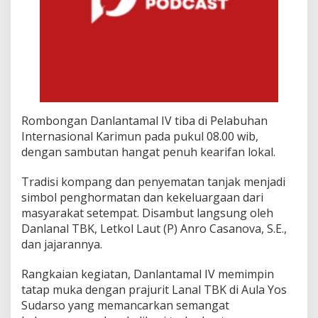
j
u
r
i
t
L
a
n
a
Rombongan Danlantamal IV tiba di Pelabuhan
l
T
Internasional Karimun pada pukul 08.00 wib,
B
dengan sambutan hangat penuh kearifan lokal.
K
Tradisi kompang dan penyematan tanjak menjadi
simbol penghormatan dan kekeluargaan dari
masyarakat setempat. Disambut langsung oleh
Danlanal TBK, Letkol Laut (P) Anro Casanova, S.E.,
dan jajarannya.
Rangkaian kegiatan, Danlantamal IV memimpin
tatap muka dengan prajurit Lanal TBK di Aula Yos
Sudarso yang memancarkan semangat