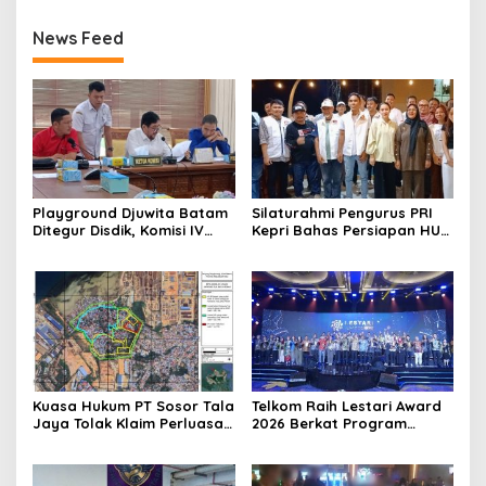
News Feed
Playground Djuwita Batam
Silaturahmi Pengurus PRI
Ditegur Disdik, Komisi IV
Kepri Bahas Persiapan HUT
DPRD Jadwalkan Sidak
Ke-1 dan Penguatan
Konsolidasi Partai
Kuasa Hukum PT Sosor Tala
Telkom Raih Lestari Award
Jaya Tolak Klaim Perluasan
2026 Berkat Program
Kampung Tua Batu Merah
Pengembangan Talenta
Digital