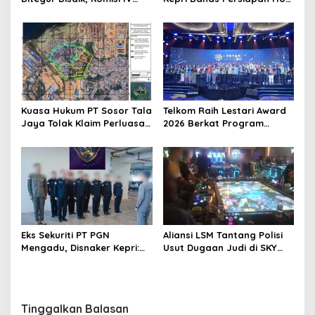
DPRD Jadwalkan Sidak
Ke-1 dan Penguatan
Konsolidasi Partai
Kuasa Hukum PT Sosor Tala
Telkom Raih Lestari Award
Jaya Tolak Klaim Perluasan
2026 Berkat Program
Kampung Tua Batu Merah
Pengembangan Talenta
Digital
Eks Sekuriti PT PGN
Aliansi LSM Tantang Polisi
Mengadu, Disnaker Kepri:
Usut Dugaan Judi di SKY
Laporkan, Kami Tindak
Game Tanjung Uma
Lanjuti
Tinggalkan Balasan