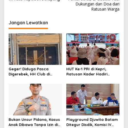
v
Dukungan dan Doa dari
Ratusan Warga
i
g
Jangan Lewatkan
a
s
i
p
o
s
Geger! Diduga Pasca
HUT Ke-1 PRI di Kepri,
Digerebek, HH Club di
Ratusan Kader Hadiri
Batam Disegel Polisi
Perayaan dan Bagikan
Bansos
Bukan Unsur Pidana, Kasus
Playground Djuwita Batam
Anak Dibawa Tanpa Izin di
Ditegur Disdik, Komisi IV