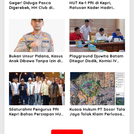
Geger! Diduga Pasca
HUT Ke-1 PRI di Kepri,
Digerebek, HH Club di
Ratusan Kader Hadiri
Batam Disegel Polisi
Perayaan dan Bagikan
Bansos
Bukan Unsur Pidana, Kasus
Playground Djuwita Batam
Anak Dibawa Tanpa Izin di
Ditegur Disdik, Komisi IV
Lubuk Baja Dihentikan
DPRD Jadwalkan Sidak
Silaturahmi Pengurus PRI
Kuasa Hukum PT Sosor Tala
Kepri Bahas Persiapan HUT
Jaya Tolak Klaim Perluasan
Ke-1 dan Penguatan
Kampung Tua Batu Merah
Konsolidasi Partai