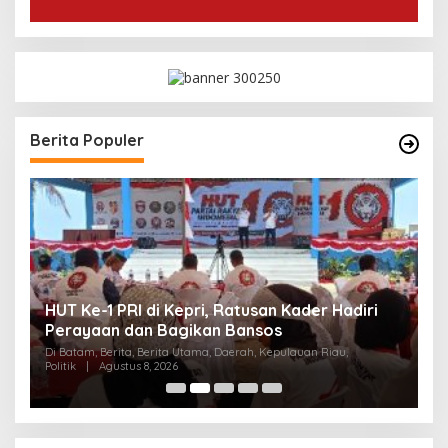
Berita Populer
HUT Ke-1 PRI di Kepri, Ratusan Kader Hadiri
B
Perayaan dan Bagikan Bansos
T
Di Batam, Berita, Berita Utama, Daerah, Kepulauan Riau,
Di
Politik
|
Agustus 8, 2026
Ke