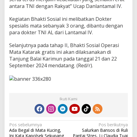
antara TNI dengan Rakyat” Ucap Danlantamal IV.
Kegiatan Bhakti Sosial ini melibatkan Dokter
spesialis mata sebanyak 3 orang, dibantu dengan
para dokter TNI AL dari Lantamal IV.
Selanjutnya pada tahap II, Bhakti Sosial Operasi
Mata Katarak gratis ini akan dilaksanakan di
Tanjung Balai Karimun pada tanggal 21 dan 22
September 2024 mendatang. (Red/r).
Ikuti Kami
N
Pos sebelumnya
Pos berikutnya
Ada Begal di Mata Kucing,
Salurkan Bansos di Ruli
a
Ini Kata Kapolsek Sekupang
Pantai Stres, Li Claudia Tuai