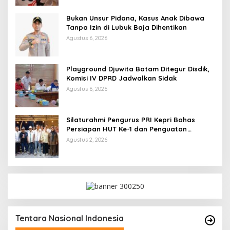
Bukan Unsur Pidana, Kasus Anak Dibawa
Tanpa Izin di Lubuk Baja Dihentikan
Agustus 6, 2026
Playground Djuwita Batam Ditegur Disdik,
Komisi IV DPRD Jadwalkan Sidak
Agustus 6, 2026
Silaturahmi Pengurus PRI Kepri Bahas
Persiapan HUT Ke-1 dan Penguatan
Konsolidasi Partai
Agustus 2, 2026
Tentara Nasional Indonesia