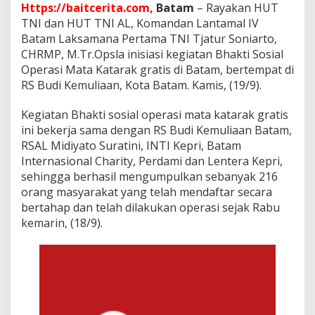
2
Https://baitcerita.com,
Batam
– Rayakan HUT
1
TNI dan HUT TNI AL, Komandan Lantamal IV
6
Batam Laksamana Pertama TNI Tjatur Soniarto,
M
CHRMP, M.Tr.Opsla inisiasi kegiatan Bhakti Sosial
a
t
Operasi Mata Katarak gratis di Batam, bertempat di
a
RS Budi Kemuliaan, Kota Batam. Kamis, (19/9).
W
a
Kegiatan Bhakti sosial operasi mata katarak gratis
r
ini bekerja sama dengan RS Budi Kemuliaan Batam,
g
a
RSAL Midiyato Suratini, INTI Kepri, Batam
S
Internasional Charity, Perdami dan Lentera Kepri,
e
sehingga berhasil mengumpulkan sebanyak 216
c
orang masyarakat yang telah mendaftar secara
a
r
bertahap dan telah dilakukan operasi sejak Rabu
a
kemarin, (18/9).
G
r
a
t
i
s