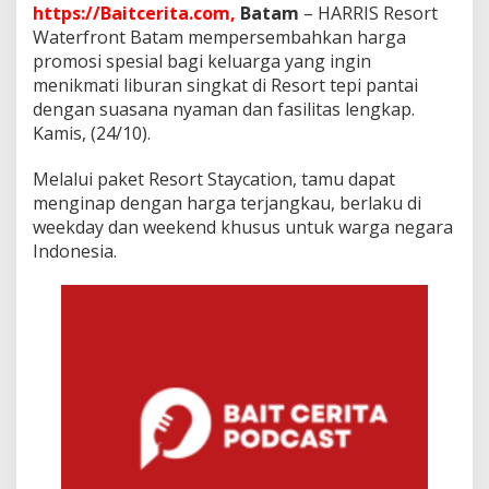
p
https://Baitcerita.com,
Batam
– HARRIS Resort
e
Waterfront Batam mempersembahkan harga
s
promosi spesial bagi keluarga yang ingin
i
menikmati liburan singkat di Resort tepi pantai
a
l
dengan suasana nyaman dan fasilitas lengkap.
,
Kamis, (24/10).
H
a
Melalui paket Resort Staycation, tamu dapat
n
menginap dengan harga terjangkau, berlaku di
y
a
weekday dan weekend khusus untuk warga negara
d
Indonesia.
i
H
a
r
r
i
s
W
a
t
e
r