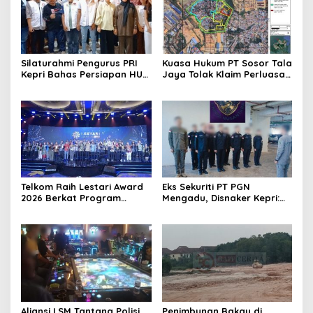
Silaturahmi Pengurus PRI
Kuasa Hukum PT Sosor Tala
Kepri Bahas Persiapan HUT
Jaya Tolak Klaim Perluasan
Ke-1 dan Penguatan
Kampung Tua Batu Merah
Konsolidasi Partai
Telkom Raih Lestari Award
Eks Sekuriti PT PGN
2026 Berkat Program
Mengadu, Disnaker Kepri:
Pengembangan Talenta
Laporkan, Kami Tindak
Digital
Lanjuti
Aliansi LSM Tantang Polisi
Penimbunan Bakau di