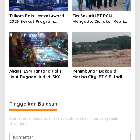
Telkom Raih Lestari Award
Eks Sekuriti PT PGN
2026 Berkat Program
Mengadu, Disnaker Kepri:
Pengembangan Talenta
Laporkan, Kami Tindak
Digital
Lanjuti
Aliansi LSM Tantang Polisi
Penimbunan Bakau di
Usut Dugaan Judi di SKY
Marina City, PT SIB Jadi
Game Tanjung Uma
Sorotan
Tinggalkan Balasan
Alamat email Anda tidak akan dipublikasikan.
Ruas yang wajib
ditandai
*