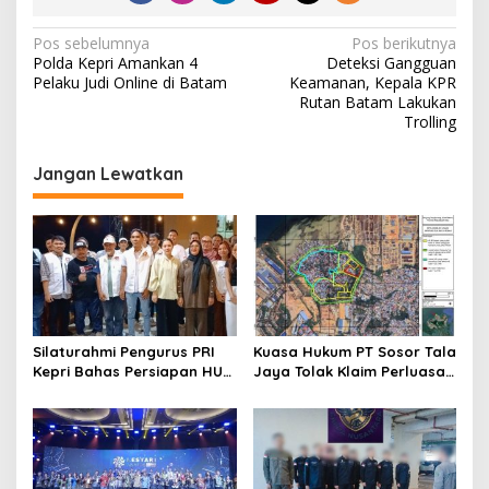
N
Pos sebelumnya
Pos berikutnya
Polda Kepri Amankan 4
Deteksi Gangguan
a
Pelaku Judi Online di Batam
Keamanan, Kepala KPR
v
Rutan Batam Lakukan
Trolling
i
g
Jangan Lewatkan
a
s
i
p
o
s
Silaturahmi Pengurus PRI
Kuasa Hukum PT Sosor Tala
Kepri Bahas Persiapan HUT
Jaya Tolak Klaim Perluasan
Ke-1 dan Penguatan
Kampung Tua Batu Merah
Konsolidasi Partai