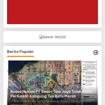
Berita Populer
Kuasa Hukum PT Sosor Tala Jaya Tolak Klaim
T
Perluasan Kampung Tua Batu Merah
P
Di Batam, Berita, Berita Utama, Daerah, Hukum, Kepulauan Riau,
Pemerintahan
|
Juli 29, 2026
Di