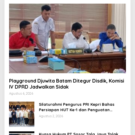
Playground Djuwita Batam Ditegur Disdik, Komisi
IV DPRD Jadwalkan Sidak
Agustus 6, 2026
Silaturahmi Pengurus PRI Kepri Bahas
Persiapan HUT Ke-1 dan Penguatan
Konsolidasi Partai
Agustus 2, 2026
Kuasa Hukum PT Sosor Tala Jaya Tolak