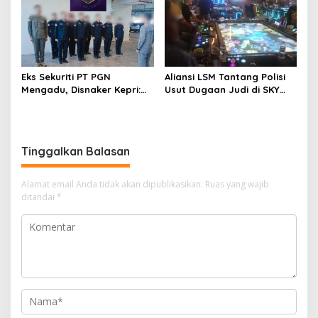
Eks Sekuriti PT PGN
Aliansi LSM Tantang Polisi
Mengadu, Disnaker Kepri:
Usut Dugaan Judi di SKY
Laporkan, Kami Tindak
Game Tanjung Uma
Lanjuti
Tinggalkan Balasan
Alamat email Anda tidak akan dipublikasikan.
Ruas yang wajib
ditandai
*