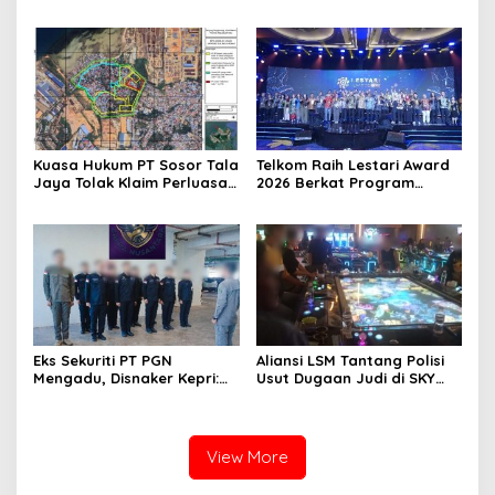
DPRD Jadwalkan Sidak
Ke-1 dan Penguatan
Konsolidasi Partai
Kuasa Hukum PT Sosor Tala
Telkom Raih Lestari Award
Jaya Tolak Klaim Perluasan
2026 Berkat Program
Kampung Tua Batu Merah
Pengembangan Talenta
Digital
Eks Sekuriti PT PGN
Aliansi LSM Tantang Polisi
Mengadu, Disnaker Kepri:
Usut Dugaan Judi di SKY
Laporkan, Kami Tindak
Game Tanjung Uma
Lanjuti
View More