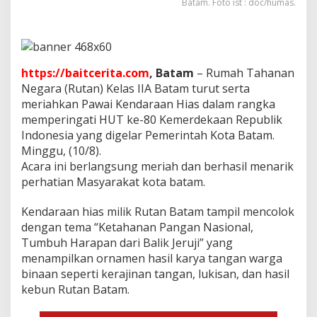
Batam. Foto ist : doc/humas.
a
t
a
m
T
a
https://baitcerita.com
, Batam
– Rumah Tahanan
m
Negara (Rutan) Kelas IIA Batam turut serta
p
meriahkan Pawai Kendaraan Hias dalam rangka
i
l
memperingati HUT ke-80 Kemerdekaan Republik
k
Indonesia yang digelar Pemerintah Kota Batam.
a
Minggu, (10/8).
n
Acara ini berlangsung meriah dan berhasil menarik
S
perhatian Masyarakat kota batam.
e
m
a
Kendaraan hias milik Rutan Batam tampil mencolok
n
dengan tema “Ketahanan Pangan Nasional,
g
Tumbuh Harapan dari Balik Jeruji” yang
a
menampilkan ornamen hasil karya tangan warga
t
K
binaan seperti kerajinan tangan, lukisan, dan hasil
e
kebun Rutan Batam.
m
e