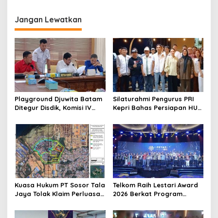
Gabungan dan Tes Urine
dalam Bidang
Warga Binaan
Pemasyarakatan
Jangan Lewatkan
Playground Djuwita Batam
Silaturahmi Pengurus PRI
Ditegur Disdik, Komisi IV
Kepri Bahas Persiapan HUT
DPRD Jadwalkan Sidak
Ke-1 dan Penguatan
Konsolidasi Partai
Kuasa Hukum PT Sosor Tala
Telkom Raih Lestari Award
Jaya Tolak Klaim Perluasan
2026 Berkat Program
Kampung Tua Batu Merah
Pengembangan Talenta
Digital