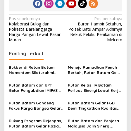
N
Pos sebelumnya
Pos berikutnya
Kolaborasi Bulog dan
Buron Hampir Setahun,
a
Polresta Barelang Jaga
Polsek Batu Ampar Akhirnya
v
Harga Pangan Lewat Pasar
Bekuk Pelaku Penikaman di
Murah
Melcem
i
g
Posting Terkait
a
s
Bukber di Rutan Batam:
Menuju Ramadhan Penuh
Momentum Silaturahmi
Berkah, Rutan Batam Gelar
i
Forkopimda dan Keluarga
Aksi Bersih-Bersih Masjid
p
Warga Binaan
Rutan Batam dan UPT
Rutan Kelas IIA Batam
Gelar Pengabdian IMIPAS di
Perluas Sinergi Lewat Kerja
o
Masjid Syahrom Ba’dawi
Sama dengan Tiga LBH
s
Rutan Batam Gandeng
Rutan Batam Gelar FGD
Fokus Karya Bangsa Gelar
Demi Tingkatkan Kualitas
Rehabilitasi
Pelayanan
Dukung Program Dirjenpas,
Rutan Batam dan Penjara
Rutan Batam Gelar Razia
Malaysia Jalin Sinergi