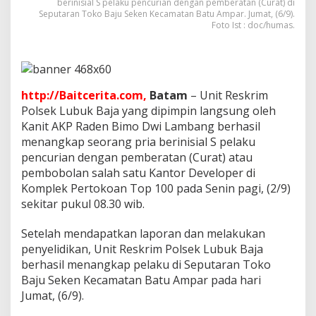
berinisial S pelaku pencurian dengan pemberatan (Curat) di
o
Seputaran Toko Baju Seken Kecamatan Batu Ampar. Jumat, (6/9).
l
Foto Ist : doc/humas.
a
n
K
a
n
t
http://Baitcerita.com,
Batam
– Unit Reskrim
o
Polsek Lubuk Baja yang dipimpin langsung oleh
r
Kanit AKP Raden Bimo Dwi Lambang berhasil
D
menangkap seorang pria berinisial S pelaku
e
v
pencurian dengan pemberatan (Curat) atau
e
pembobolan salah satu Kantor Developer di
l
Komplek Pertokoan Top 100 pada Senin pagi, (2/9)
o
sekitar pukul 08.30 wib.
p
e
r
Setelah mendapatkan laporan dan melakukan
d
penyelidikan, Unit Reskrim Polsek Lubuk Baja
i
berhasil menangkap pelaku di Seputaran Toko
B
Baju Seken Kecamatan Batu Ampar pada hari
a
Jumat, (6/9).
t
a