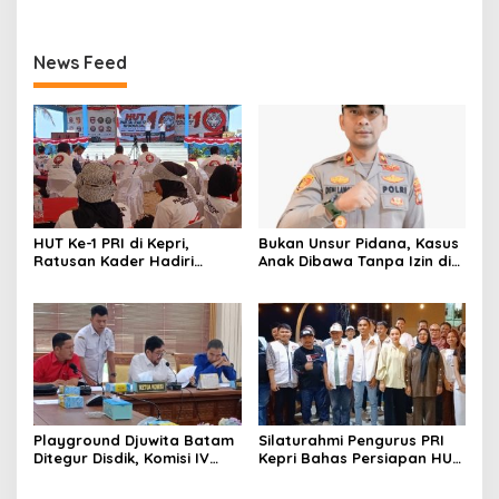
News Feed
HUT Ke-1 PRI di Kepri,
Bukan Unsur Pidana, Kasus
Ratusan Kader Hadiri
Anak Dibawa Tanpa Izin di
Perayaan dan Bagikan
Lubuk Baja Dihentikan
Bansos
Playground Djuwita Batam
Silaturahmi Pengurus PRI
Ditegur Disdik, Komisi IV
Kepri Bahas Persiapan HUT
DPRD Jadwalkan Sidak
Ke-1 dan Penguatan
Konsolidasi Partai