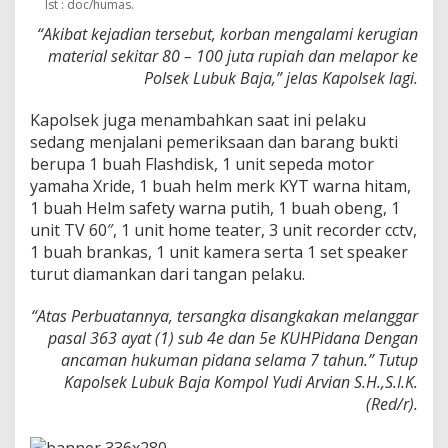
Ist : doc/humas.
“Akibat kejadian tersebut, korban mengalami kerugian
material sekitar 80 – 100 juta rupiah dan melapor ke
Polsek Lubuk Baja,” jelas Kapolsek lagi.
Kapolsek juga menambahkan saat ini pelaku
sedang menjalani pemeriksaan dan barang bukti
berupa 1 buah Flashdisk, 1 unit sepeda motor
yamaha Xride, 1 buah helm merk KYT warna hitam,
1 buah Helm safety warna putih, 1 buah obeng, 1
unit TV 60″, 1 unit home teater, 3 unit recorder cctv,
1 buah brankas, 1 unit kamera serta 1 set speaker
turut diamankan dari tangan pelaku.
“Atas Perbuatannya, tersangka disangkakan melanggar
pasal 363 ayat (1) sub 4e dan 5e KUHPidana Dengan
ancaman hukuman pidana selama 7 tahun.” Tutup
Kapolsek Lubuk Baja Kompol Yudi Arvian S.H.,S.I.K.
(Red/r).