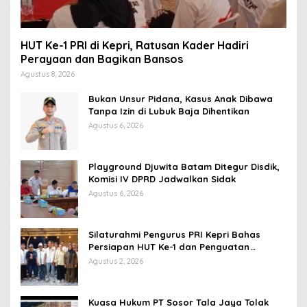
HUT Ke-1 PRI di Kepri, Ratusan Kader Hadiri
Perayaan dan Bagikan Bansos
Agustus 8, 2026
Bukan Unsur Pidana, Kasus Anak Dibawa
Tanpa Izin di Lubuk Baja Dihentikan
Agustus 6, 2026
Playground Djuwita Batam Ditegur Disdik,
Komisi IV DPRD Jadwalkan Sidak
Agustus 6, 2026
Silaturahmi Pengurus PRI Kepri Bahas
Persiapan HUT Ke-1 dan Penguatan
Konsolidasi Partai
Agustus 2, 2026
Kuasa Hukum PT Sosor Tala Jaya Tolak