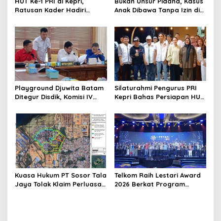
HUT Ke-1 PRI di Kepri,
Bukan Unsur Pidana, Kasus
Ratusan Kader Hadiri
Anak Dibawa Tanpa Izin di
Perayaan dan Bagikan
Lubuk Baja Dihentikan
Bansos
Playground Djuwita Batam
Silaturahmi Pengurus PRI
Ditegur Disdik, Komisi IV
Kepri Bahas Persiapan HUT
DPRD Jadwalkan Sidak
Ke-1 dan Penguatan
Konsolidasi Partai
Kuasa Hukum PT Sosor Tala
Telkom Raih Lestari Award
Jaya Tolak Klaim Perluasan
2026 Berkat Program
Kampung Tua Batu Merah
Pengembangan Talenta
Digital