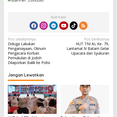
Ikuti Kami
N
Pos sebelumnya
Pos berikutnya
Diduga Lakukan
HUT TNI AL Ke- 79,
a
Penganiayaan, Oknum
Lantamal IV Batam Gelar
v
Pengacara Korban
Upacara dan Syukuran
Pemukulan di Jodoh
i
Dilaporkan Balik ke Polisi
g
Jangan Lewatkan
a
s
i
p
o
s