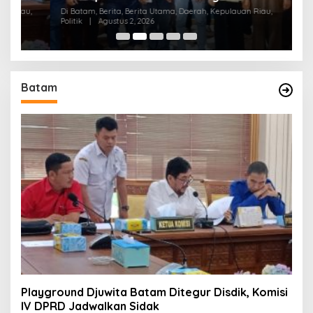
Konsolidasi Partai
,
Di Batam, Berita, Berita Utama, Daerah, Kepulauan Riau,
Di
Politik
|
Agustus 2, 2026
Pe
Batam
Playground Djuwita Batam Ditegur Disdik, Komisi
IV DPRD Jadwalkan Sidak