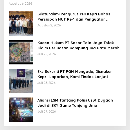
Agustus 6, 2026
Silaturahmi Pengurus PRI Kepri Bahas
Persiapan HUT Ke-1 dan Penguatan
Konsolidasi Partai
Agustus 2, 2026
Kuasa Hukum PT Sosor Tala Jaya Tolak
Klaim Perluasan Kampung Tua Batu Merah
Juli 29, 2026
Eks Sekuriti PT PGN Mengadu, Disnaker
Kepri: Laporkan, Kami Tindak Lanjuti
Juli 28, 2026
Aliansi LSM Tantang Polisi Usut Dugaan
Judi di SKY Game Tanjung Uma
Juli 27, 2026