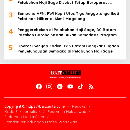
Pelabuhan Haji Sage Disebut Tetap Beroperasi,
Pengawasan Dipertanyakan
3
Sempena HPN, PWI Kepri Utus Tiga Anggotanya Ikuti
Pelatihan Militer di Akmil Magelang
4
Penggerebekan di Pelabuhan Haji Sage, BC Batam
Pastikan Barang Sitaan Bukan Komoditas Program
MBG
5
Operasi Senyap Kodim 0316 Batam Bongkar Dugaan
Penyelundupan Sembako di Pelabuhan Haji Sage
Copyright © https://baitcerita.com/
Redaksi
Kode Etik Jurnalistik
Pedoman Hak Jawab
Pedoman Media Siber
Standar Perlindungan Profesi Wartawan