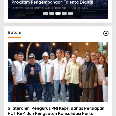
Program Pengembangan Talenta Digital
,
Di
Di Berita, Berita Utama, Bisnis, Nasional
|
Juli 28, 2026
Ri
Batam
Silaturahmi Pengurus PRI Kepri Bahas Persiapan
HUT Ke-1 dan Penguatan Konsolidasi Partai