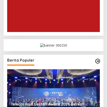
Berita Populer
m
E
Telkom Raih Lestari Award 2026 Berkat
L