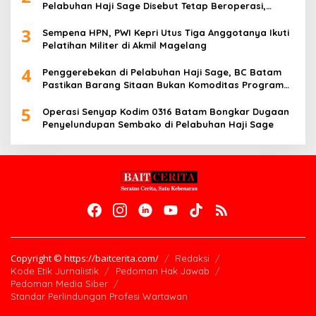
Pelabuhan Haji Sage Disebut Tetap Beroperasi,
Pengawasan Dipertanyakan
3
Sempena HPN, PWI Kepri Utus Tiga Anggotanya Ikuti
Pelatihan Militer di Akmil Magelang
4
Penggerebekan di Pelabuhan Haji Sage, BC Batam
Pastikan Barang Sitaan Bukan Komoditas Program
MBG
5
Operasi Senyap Kodim 0316 Batam Bongkar Dugaan
Penyelundupan Sembako di Pelabuhan Haji Sage
Copyright © https://baitcerita.com/
Redaksi
Kode Etik Jurnalistik
Pedoman Hak Jawab
Pedoman Media Siber
Standar Perlindungan Profesi Wartawan