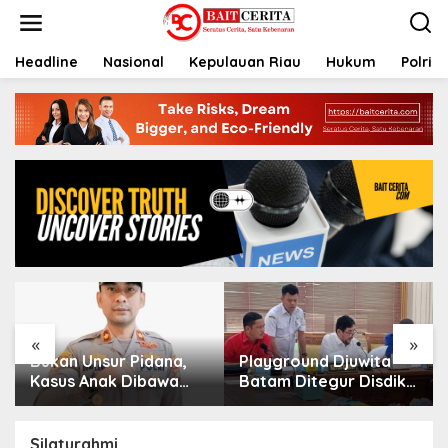
L
e
w
a
Headline
Nasional
Kepulauan Riau
Hukum
Polri
t
i
k
e
k
o
n
t
e
n
«
»
Bukan Unsur Pidana,
Playground Djuwita
Kasus Anak Dibawa
Batam Ditegur Disdik,
Tanpa Izin di Lubuk
Komisi IV DPRD
Baja Dihentikan
Jadwalkan Sidak
Silaturahmi