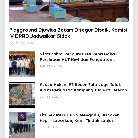
Playground Djuwita Batam Ditegur Disdik, Komisi
IV DPRD Jadwalkan Sidak
Agustus 6, 2026
Silaturahmi Pengurus PRI Kepri Bahas
Persiapan HUT Ke-1 dan Penguatan
Konsolidasi Partai
Agustus 2, 2026
Kuasa Hukum PT Sosor Tala Jaya Tolak
Klaim Perluasan Kampung Tua Batu Merah
Juli 29, 2026
Eks Sekuriti PT PGN Mengadu, Disnaker
Kepri: Laporkan, Kami Tindak Lanjuti
Juli 28, 2026