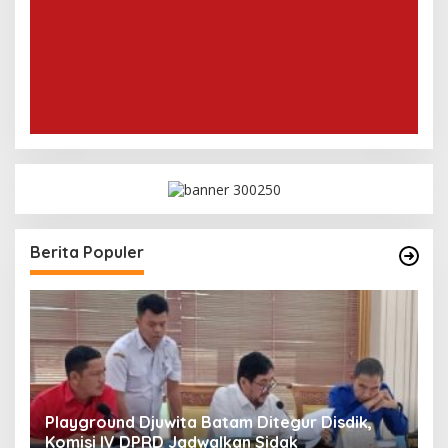
Berita Populer
Playground Djuwita Batam Ditegur Disdik,
S
Komisi IV DPRD Jadwalkan Sidak
P