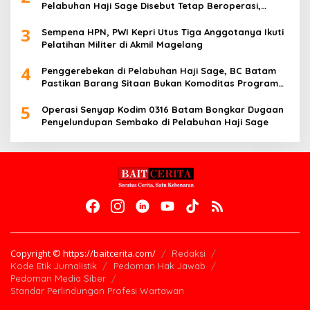
Pelabuhan Haji Sage Disebut Tetap Beroperasi,
Pengawasan Dipertanyakan
3
Sempena HPN, PWI Kepri Utus Tiga Anggotanya Ikuti
Pelatihan Militer di Akmil Magelang
4
Penggerebekan di Pelabuhan Haji Sage, BC Batam
Pastikan Barang Sitaan Bukan Komoditas Program
MBG
5
Operasi Senyap Kodim 0316 Batam Bongkar Dugaan
Penyelundupan Sembako di Pelabuhan Haji Sage
Copyright © https://baitcerita.com/
Redaksi
Kode Etik Jurnalistik
Pedoman Hak Jawab
Pedoman Media Siber
Standar Perlindungan Profesi Wartawan