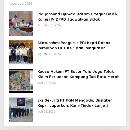
Agustus 6, 2026
Playground Djuwita Batam Ditegur Disdik,
Komisi IV DPRD Jadwalkan Sidak
Agustus 6, 2026
Silaturahmi Pengurus PRI Kepri Bahas
Persiapan HUT Ke-1 dan Penguatan
Konsolidasi Partai
Agustus 2, 2026
Kuasa Hukum PT Sosor Tala Jaya Tolak
Klaim Perluasan Kampung Tua Batu Merah
Juli 29, 2026
Eks Sekuriti PT PGN Mengadu, Disnaker
Kepri: Laporkan, Kami Tindak Lanjuti
Juli 28, 2026