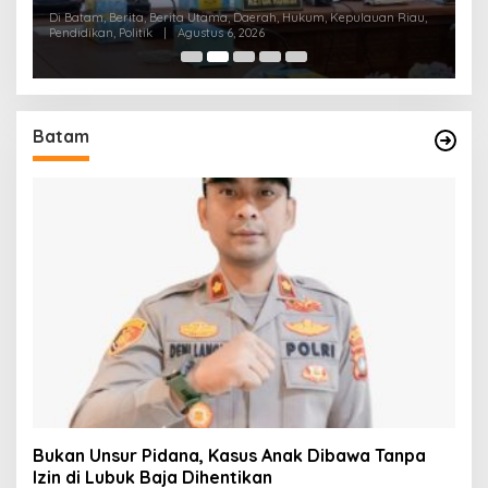
K
Di Batam, Berita, Berita Utama, Daerah, Hukum, Kepulauan Riau,
Di
Pendidikan, Politik
|
Agustus 6, 2026
Pol
Batam
Bukan Unsur Pidana, Kasus Anak Dibawa Tanpa
Izin di Lubuk Baja Dihentikan