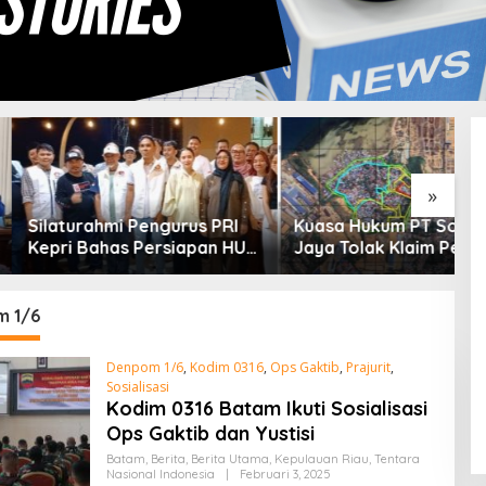
»
rahmi Pengurus PRI
Kuasa Hukum PT Sosor Tala
T
Bahas Persiapan HUT
Jaya Tolak Klaim Perluasan
2
an Penguatan
Kampung Tua Batu Merah
P
dasi Partai
D
 1/6
Denpom 1/6
,
Kodim 0316
,
Ops Gaktib
,
Prajurit
,
Sosialisasi
Kodim 0316 Batam Ikuti Sosialisasi
Ops Gaktib dan Yustisi
Batam
,
Berita
,
Berita Utama
,
Kepulauan Riau
,
Tentara
Nasional Indonesia
|
Februari 3, 2025
O