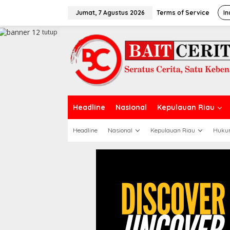
L
e
Jumat, 7 Agustus 2026
Terms of Service
In
w
a
tutup
t
i
k
e
k
o
n
t
Headline
Nasional
Kepulauan Riau
e
n
Headline
Nasional
Kepulauan Riau
Huku