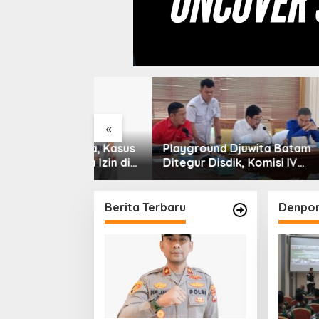
«
 Pidana, Kasus
Playground Djuwita Batam
Silatu
Tanpa Izin di
Ditegur Disdik, Komisi IV
Kepri 
Dihentikan
DPRD Jadwalkan Sidak
Ke-1 d
Konsoli
Berita Terbaru
Denpom