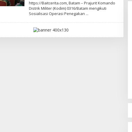
L
https://Baitcerita.com, Batam – Prajurit Komando
E
Distrik Militer (Kodim) 0316/Batam mengikuti
H
Sosialisasi Operasi Penegakan
R
E
D
A
K
S
I