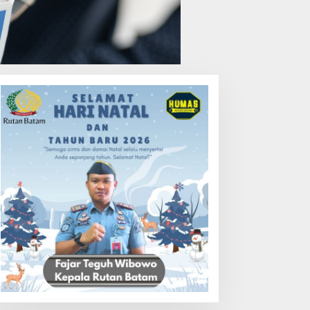
elkom Raih Lestari Award
Bukan Unsur Pidana, Kasus
026 Berkat Program
Anak Dibawa Tanpa Izin di
engembangan Talenta
Lubuk Baja Dihentikan
igital