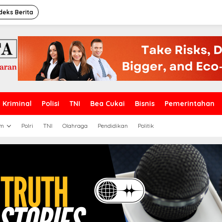
deks Berita
Kriminal
Polisi
TNI
Bea Cukai
Bisnis
Pemerintahan
m
Polri
TNI
Olahraga
Pendidikan
Politik