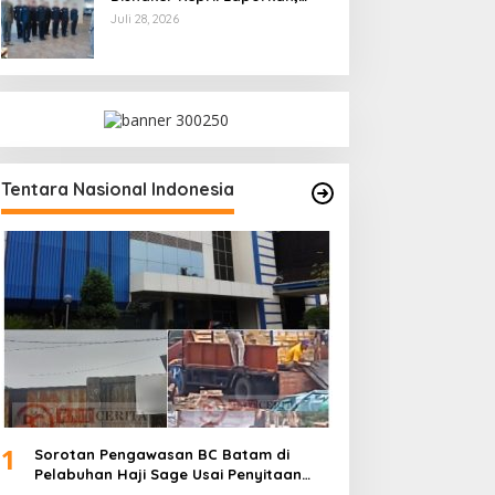
Kami Tindak Lanjuti
Juli 28, 2026
Tentara Nasional Indonesia
1
Sorotan Pengawasan BC Batam di
Pelabuhan Haji Sage Usai Penyitaan
dan Denda Armada