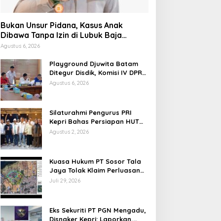
Bukan Unsur Pidana, Kasus Anak
Dibawa Tanpa Izin di Lubuk Baja
Dihentikan
Agustus 6, 2026
Playground Djuwita Batam
Ditegur Disdik, Komisi IV DPRD
Jadwalkan Sidak
Agustus 6, 2026
Silaturahmi Pengurus PRI
Kepri Bahas Persiapan HUT
Ke-1 dan Penguatan
Agustus 2, 2026
Konsolidasi Partai
Kuasa Hukum PT Sosor Tala
Jaya Tolak Klaim Perluasan
Kampung Tua Batu Merah
Juli 29, 2026
Eks Sekuriti PT PGN Mengadu,
Disnaker Kepri: Laporkan,