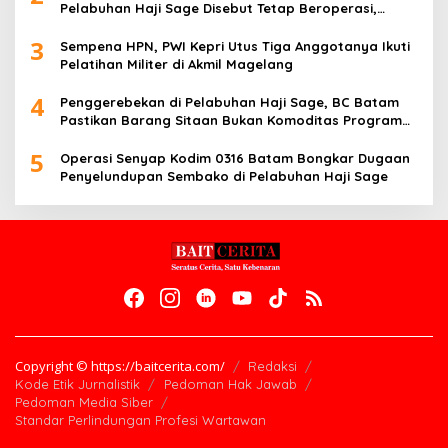
Pelabuhan Haji Sage Disebut Tetap Beroperasi,
Pengawasan Dipertanyakan
3
Sempena HPN, PWI Kepri Utus Tiga Anggotanya Ikuti
Pelatihan Militer di Akmil Magelang
4
Penggerebekan di Pelabuhan Haji Sage, BC Batam
Pastikan Barang Sitaan Bukan Komoditas Program
MBG
5
Operasi Senyap Kodim 0316 Batam Bongkar Dugaan
Penyelundupan Sembako di Pelabuhan Haji Sage
Copyright © https://baitcerita.com/
Redaksi
Kode Etik Jurnalistik
Pedoman Hak Jawab
Pedoman Media Siber
Standar Perlindungan Profesi Wartawan