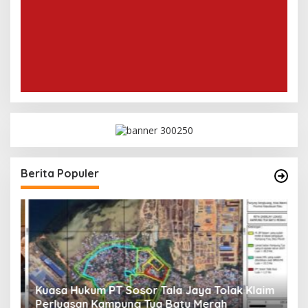
Berita Populer
Kuasa Hukum PT Sosor Tala Jaya Tolak Klaim
T
Perluasan Kampung Tua Batu Merah