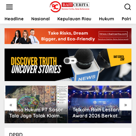
L
e
w
a
Headline
Nasional
Kepulauan Riau
Hukum
Polri
t
i
k
e
k
o
n
t
e
n
«
»
Kuasa Hukum PT Sosor
Telkom Raih Lestari
Tala Jaya Tolak Klaim
Award 2026 Berkat
Perluasan Kampung
Program
Tua Batu Merah
Pengembangan
Talenta Digital
DPRD