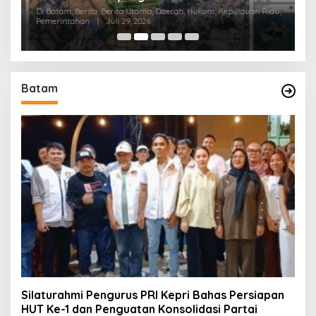
P
Di Batam, Berita, Berita Utama, Daerah, Hukum, Kepulauan Riau,
Pemerintahan
|
Juli 29, 2026
Di
Batam
Silaturahmi Pengurus PRI Kepri Bahas Persiapan
HUT Ke-1 dan Penguatan Konsolidasi Partai