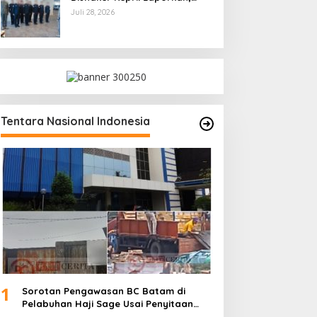
Kami Tindak Lanjuti
Juli 28, 2026
Tentara Nasional Indonesia
1
Sorotan Pengawasan BC Batam di
Pelabuhan Haji Sage Usai Penyitaan
dan Denda Armada