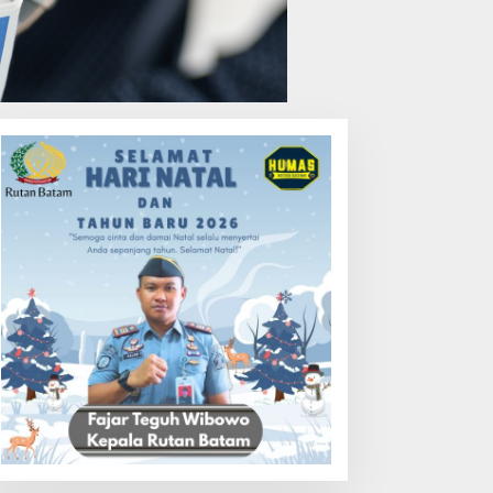
elkom Raih Lestari Award
Bukan Unsur Pidana, Kasus
026 Berkat Program
Anak Dibawa Tanpa Izin di
engembangan Talenta
Lubuk Baja Dihentikan
igital