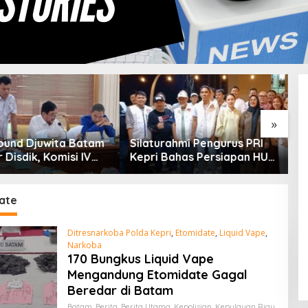
»
rahmi Pengurus PRI
Kuasa Hukum PT Sosor Tala
T
Bahas Persiapan HUT
Jaya Tolak Klaim Perluasan
2
an Penguatan
Kampung Tua Batu Merah
P
dasi Partai
D
ate
Ditresnarkoba Polda Kepri
,
Etomidate
,
Liquid Vape
,
Narkoba
170 Bungkus Liquid Vape
Mengandung Etomidate Gagal
Beredar di Batam
Batam
,
Berita
,
Berita Utama
,
Kepolisian
,
Kepulauan Riau
,