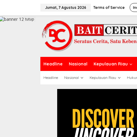
L
e
Jumat, 7 Agustus 2026
Terms of Service
In
w
a
tutup
t
i
k
e
k
o
n
t
Headline
Nasional
Kepulauan Riau
e
n
Headline
Nasional
Kepulauan Riau
Huku