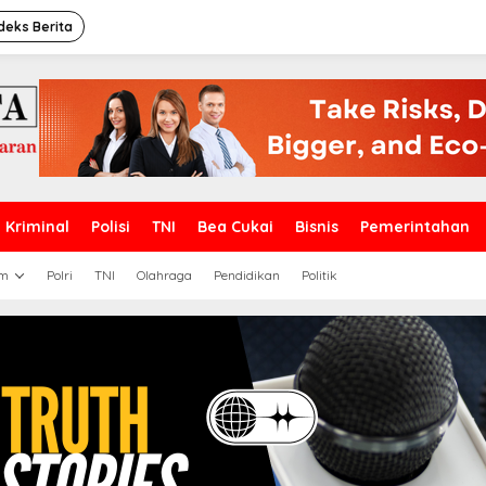
deks Berita
Kriminal
Polisi
TNI
Bea Cukai
Bisnis
Pemerintahan
m
Polri
TNI
Olahraga
Pendidikan
Politik