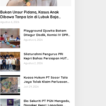
Bukan Unsur Pidana, Kasus Anak
Dibawa Tanpa Izin di Lubuk Baja
Dihentikan
Agustus 6, 2026
Playground Djuwita Batam
Ditegur Disdik, Komisi IV DPRD
Jadwalkan Sidak
Agustus 6, 2026
Silaturahmi Pengurus PRI
Kepri Bahas Persiapan HUT
Ke-1 dan Penguatan
Agustus 2, 2026
Konsolidasi Partai
Kuasa Hukum PT Sosor Tala
Jaya Tolak Klaim Perluasan
Kampung Tua Batu Merah
Juli 29, 2026
Eks Sekuriti PT PGN Mengadu,
Disnaker Kepri: Laporkan,