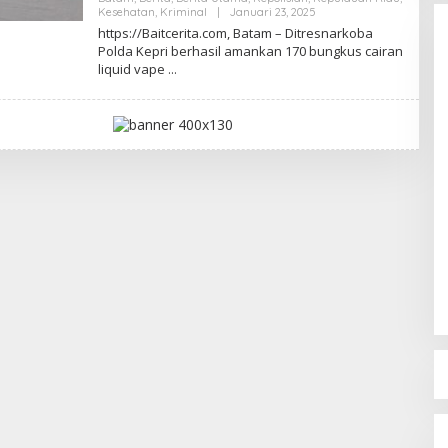
Kesehatan
,
Kriminal
|
Januari 23, 2025
O
L
https://Baitcerita.com, Batam – Ditresnarkoba
E
Polda Kepri berhasil amankan 170 bungkus cairan
H
liquid vape
R
E
D
A
K
S
I