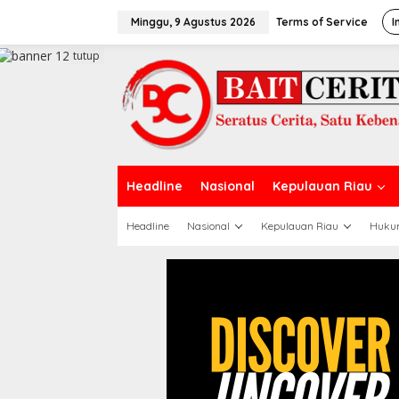
L
e
Minggu, 9 Agustus 2026
Terms of Service
I
w
a
tutup
t
i
k
e
k
o
n
t
Headline
Nasional
Kepulauan Riau
e
n
Headline
Nasional
Kepulauan Riau
Huku