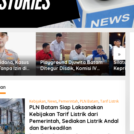
»
ound Djuwita Batam
Silaturahmi Pengurus PRI
K
 Disdik, Komisi IV
Kepri Bahas Persiapan HUT
J
adwalkan Sidak
Ke-1 dan Penguatan
K
Konsolidasi Partai
kan
Kebijakan
,
News
,
Pemerintah
,
PLN Batam
,
Tarif Listrik
PLN Batam Siap Laksanakan
Kebijakan Tarif Listrik dari
Pemerintah, Sediakan Listrik Andal
dan Berkeadilan