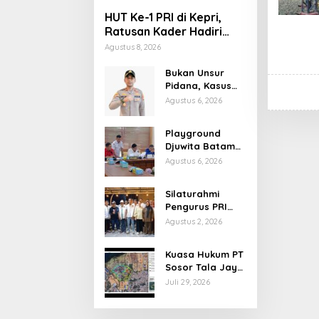
HUT Ke-1 PRI di Kepri,
Ratusan Kader Hadiri
Perayaan dan Bagikan
Agustus 8, 2026
Bansos
Bukan Unsur
Pidana, Kasus
Anak Dibawa
Agustus 6, 2026
Tanpa Izin di
Lubuk Baja
Playground
Dihentikan
Djuwita Batam
Ditegur Disdik,
Agustus 6, 2026
Komisi IV DPRD
Jadwalkan Sidak
Silaturahmi
Pengurus PRI
Kepri Bahas
Agustus 2, 2026
Persiapan HUT
Ke-1 dan
Kuasa Hukum PT
Penguatan
Sosor Tala Jaya
Konsolidasi
Tolak Klaim
Juli 29, 2026
Partai
Perluasan
Kampung Tua
Batu Merah