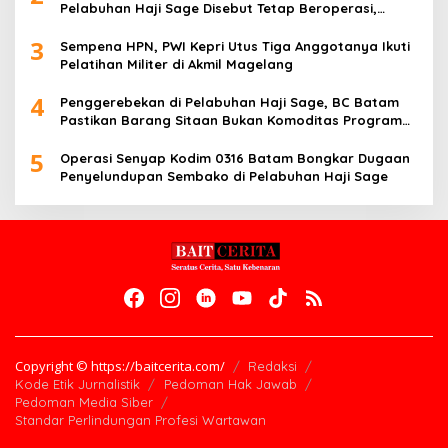
Pelabuhan Haji Sage Disebut Tetap Beroperasi,
Pengawasan Dipertanyakan
3
Sempena HPN, PWI Kepri Utus Tiga Anggotanya Ikuti
Pelatihan Militer di Akmil Magelang
4
Penggerebekan di Pelabuhan Haji Sage, BC Batam
Pastikan Barang Sitaan Bukan Komoditas Program
MBG
5
Operasi Senyap Kodim 0316 Batam Bongkar Dugaan
Penyelundupan Sembako di Pelabuhan Haji Sage
Copyright © https://baitcerita.com/
Redaksi
Kode Etik Jurnalistik
Pedoman Hak Jawab
Pedoman Media Siber
Standar Perlindungan Profesi Wartawan