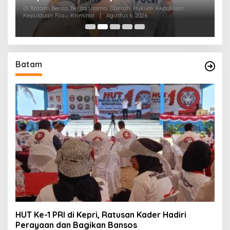
Di Batam, Berita, Berita Utama, Daerah, Hukum, Kepolisian,
Di
Kepulauan Riau, Kriminal
|
Agustus 6, 2026
Pen
Batam
HUT Ke-1 PRI di Kepri, Ratusan Kader Hadiri
Perayaan dan Bagikan Bansos