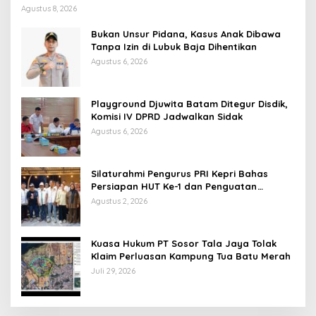
Agustus 8, 2026
Bukan Unsur Pidana, Kasus Anak Dibawa
Tanpa Izin di Lubuk Baja Dihentikan
Agustus 6, 2026
Playground Djuwita Batam Ditegur Disdik,
Komisi IV DPRD Jadwalkan Sidak
Agustus 6, 2026
Silaturahmi Pengurus PRI Kepri Bahas
Persiapan HUT Ke-1 dan Penguatan
Konsolidasi Partai
Agustus 2, 2026
Kuasa Hukum PT Sosor Tala Jaya Tolak
Klaim Perluasan Kampung Tua Batu Merah
Juli 29, 2026