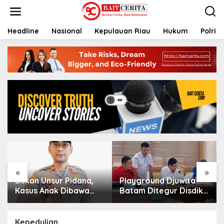
L
e
w
a
Headline
Nasional
Kepulauan Riau
Hukum
Polri
t
i
k
e
k
o
n
t
e
n
«
»
Bukan Unsur Pidana,
Playground Djuwita
Kasus Anak Dibawa
Batam Ditegur Disdik,
Tanpa Izin di Lubuk
Komisi IV DPRD
Baja Dihentikan
Jadwalkan Sidak
Kepedulian