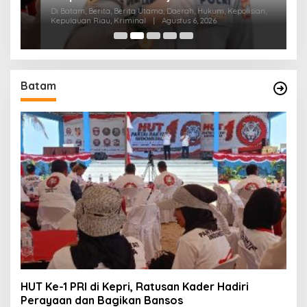
Di Batam, Berita, Berita Utama, Daerah, Hukum, Kepolisian,
Di
Kepulauan Riau, Kriminal
|
Agustus 6, 2026
Pen
Batam
HUT Ke-1 PRI di Kepri, Ratusan Kader Hadiri
Perayaan dan Bagikan Bansos