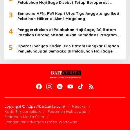
Pelabuhan Haji Sage Disebut Tetap Beroperasi,
Pengawasan Dipertanyakan
3
Sempena HPN, PWI Kepri Utus Tiga Anggotanya Ikuti
Pelatihan Militer di Akmil Magelang
4
Penggerebekan di Pelabuhan Haji Sage, BC Batam
Pastikan Barang Sitaan Bukan Komoditas Program
MBG
5
Operasi Senyap Kodim 0316 Batam Bongkar Dugaan
Penyelundupan Sembako di Pelabuhan Haji Sage
Copyright © https://baitcerita.com/
Redaksi
Kode Etik Jurnalistik
Pedoman Hak Jawab
Pedoman Media Siber
Standar Perlindungan Profesi Wartawan