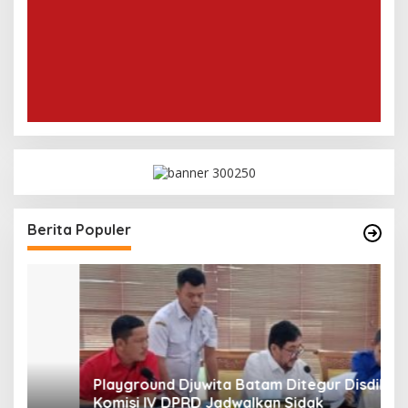
Berita Populer
Playground Djuwita Batam Ditegur Disdik,
S
Komisi IV DPRD Jadwalkan Sidak
P