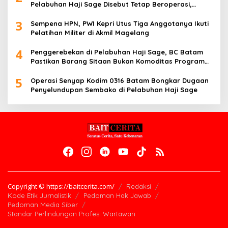
Pelabuhan Haji Sage Disebut Tetap Beroperasi,
Pengawasan Dipertanyakan
3
Sempena HPN, PWI Kepri Utus Tiga Anggotanya Ikuti
Pelatihan Militer di Akmil Magelang
4
Penggerebekan di Pelabuhan Haji Sage, BC Batam
Pastikan Barang Sitaan Bukan Komoditas Program
MBG
5
Operasi Senyap Kodim 0316 Batam Bongkar Dugaan
Penyelundupan Sembako di Pelabuhan Haji Sage
Copyright © https://baitcerita.com/
Redaksi
Kode Etik Jurnalistik
Pedoman Hak Jawab
Pedoman Media Siber
Standar Perlindungan Profesi Wartawan