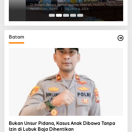
K
Di Batam, Berita, Berita Utama, Daerah, Hukum, Kepulauan Riau,
Di
Pendidikan, Politik
|
Agustus 6, 2026
Pol
Batam
Bukan Unsur Pidana, Kasus Anak Dibawa Tanpa
Izin di Lubuk Baja Dihentikan