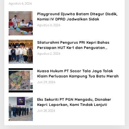
Agustus 6, 2026
Playground Djuwita Batam Ditegur Disdik,
Komisi IV DPRD Jadwalkan Sidak
Agustus 6, 2026
Silaturahmi Pengurus PRI Kepri Bahas
Persiapan HUT Ke-1 dan Penguatan
Konsolidasi Partai
Agustus 2, 2026
Kuasa Hukum PT Sosor Tala Jaya Tolak
Klaim Perluasan Kampung Tua Batu Merah
Juli 29, 2026
Eks Sekuriti PT PGN Mengadu, Disnaker
Kepri: Laporkan, Kami Tindak Lanjuti
Juli 28, 2026