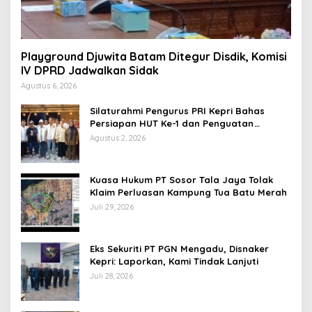
Playground Djuwita Batam Ditegur Disdik, Komisi
IV DPRD Jadwalkan Sidak
Agustus 6, 2026
Silaturahmi Pengurus PRI Kepri Bahas
Persiapan HUT Ke-1 dan Penguatan
Konsolidasi Partai
Agustus 2, 2026
Kuasa Hukum PT Sosor Tala Jaya Tolak
Klaim Perluasan Kampung Tua Batu Merah
Juli 29, 2026
Eks Sekuriti PT PGN Mengadu, Disnaker
Kepri: Laporkan, Kami Tindak Lanjuti
Juli 28, 2026