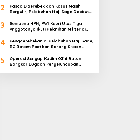
2
Pasca Digerebek dan Kasus Masih
Bergulir, Pelabuhan Haji Sage Disebut
Tetap Beroperasi, Pengawasan
3
Dipertanyakan
Sempena HPN, PWI Kepri Utus Tiga
Anggotanya Ikuti Pelatihan Militer di
Akmil Magelang
4
Penggerebekan di Pelabuhan Haji Sage,
BC Batam Pastikan Barang Sitaan
Bukan Komoditas Program MBG
5
Operasi Senyap Kodim 0316 Batam
Bongkar Dugaan Penyelundupan
Sembako di Pelabuhan Haji Sage