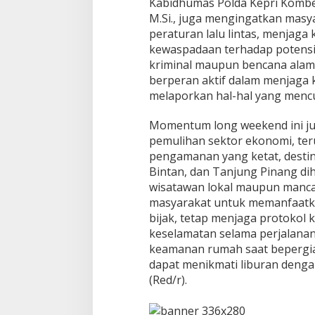
Kabidhumas Polda Kepri Kombes
M.Si., juga mengingatkan masy
peraturan lalu lintas, menjag
kewaspadaan terhadap potensi
kriminal maupun bencana alam
berperan aktif dalam menjaga
melaporkan hal-hal yang mencu
Momentum long weekend ini j
pemulihan sektor ekonomi, ter
pengamanan yang ketat, destina
Bintan, dan Tanjung Pinang dih
wisatawan lokal maupun manca
masyarakat untuk memanfaatka
bijak, tetap menjaga protoko
keselamatan selama perjalanan
keamanan rumah saat bepergia
dapat menikmati liburan deng
(Red/r).