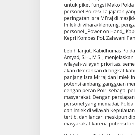
untuk piket fungsi Mako Polda K
personel Polres/Ta jajaran y
peringatan Isra Mi’raj di mas
Imlek di vihara/klenteng, peng
personel _Power on Hand_ Kap
Kepri Kombes Pol. Zahwani Pandr
Lebih lanjut, Kabidhumas Pold
Arsyad, S.H., M.Si., menjelaska
wilayah-wilayah prioritas, seme
akan dikerahkan di tingkat ka
panjang Isra Mi’raj dan Imlek i
potensi ambang gangguan menj
dengan peran Polri sebagai pe
masyarakat. Dengan persiapa
personel yang memadai, Polda K
dan Imlek di wilayah Kepulauan
tertib, dan lancar, meskipun dip
masyarakat karena potensi lo