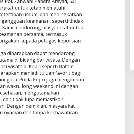
 Pol. Zahwani Pandra Arsyad, S.H.,
arakat untuk tetap mematuhi
a ketertiban umum, dan meningkatkan
 gangguan keamanan, seperti tindak
. Kami mendorong masyarakat untuk
 keamanan bersama, termasuk
rigakan kepada petugas kepolisian.
uga diharapkan dapat mendorong
utama di bidang pariwisata. Dengan
si wisata di Kepri seperti Batam,
arapkan menjadi tujuan favorit bagi
negara. Polda Kepri juga mengimbau
n waktu long weekend ini dengan
l kesehatan, mengutamakan
, dan tidak lupa memastikan
n. Dengan demikian, masyarakat
an nyaman dan tanpa kekhawatiran.