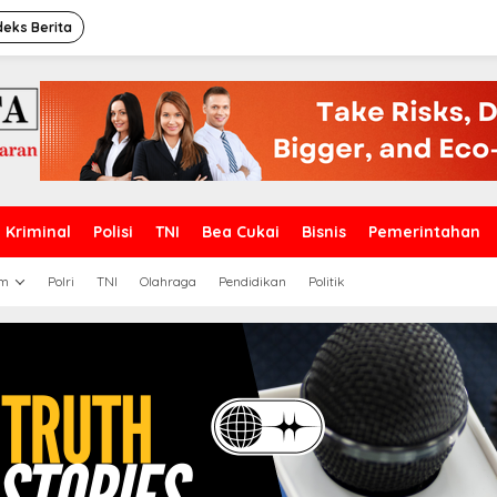
deks Berita
Kriminal
Polisi
TNI
Bea Cukai
Bisnis
Pemerintahan
m
Polri
TNI
Olahraga
Pendidikan
Politik