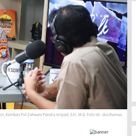
i, Kombes Pol Zahwani Pandra Arsyad, S.H., M.Si. Foto Ist : doc/humas.