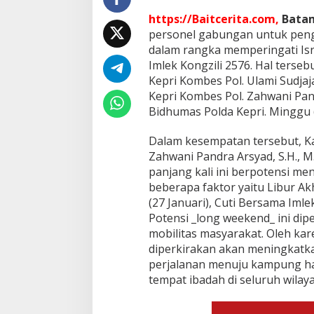
g
https://Baitcerita.com,
Bata
I
s
personel gabungan untuk peng
r
dalam rangka memperingati Isr
a
Imlek Kongzili 2576. Hal terse
M
Kepri Kombes Pol. Ulami Sudjaj
i
Kepri Kombes Pol. Zahwani Pandr
r
a
Bidhumas Polda Kepri. Minggu 
j
d
Dalam kesempatan tersebut, K
a
Zahwani Pandra Arsyad, S.H., M
n
panjang kali ini berpotensi me
I
m
beberapa faktor yaitu Libur Akhi
l
(27 Januari), Cuti Bersama Imlek
e
Potensi _long weekend_ ini di
k
mobilitas masyarakat. Oleh kar
diperkirakan akan meningkatka
perjalanan menuju kampung ha
tempat ibadah di seluruh wilaya