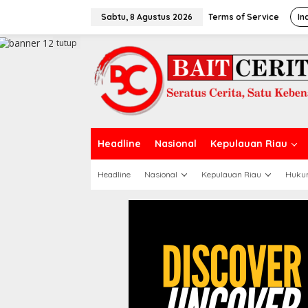
L
e
Sabtu, 8 Agustus 2026
Terms of Service
In
w
a
tutup
t
i
k
e
k
o
n
t
Headline
Nasional
Kepulauan Riau
e
n
Headline
Nasional
Kepulauan Riau
Huku