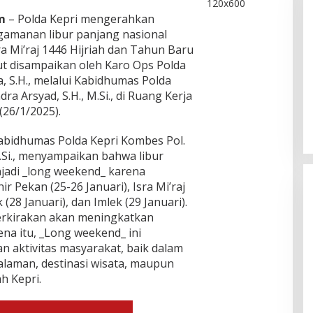
m
– Polda Kepri mengerahkan
amanan libur panjang nasional
a Mi’raj 1446 Hijriah dan Tahun Baru
but disampaikan oleh Karo Ops Polda
Bukan Unsur Pidana, Kasus Anak
a, S.H., melalui Kabidhumas Polda
Dibawa Tanpa Izin di Lubuk Baja
a Arsyad, S.H., M.Si., di Ruang Kerja
Dihentikan
Di Batam, Berita, Berita Utama, Daerah, Hukum,
(26/1/2025).
Kepolisian, Kepulauan Riau, Kriminal
|
Agustus
6, 2026
abidhumas Polda Kepri Kombes Pol.
.Si., menyampaikan bahwa libur
njadi _long weekend_ karena
r Pekan (25-26 Januari), Isra Mi’raj
 (28 Januari), dan Imlek (29 Januari).
perkirakan akan meningkatkan
ena itu, _Long weekend_ ini
n aktivitas masyarakat, baik dalam
laman, destinasi wisata, maupun
h Kepri.