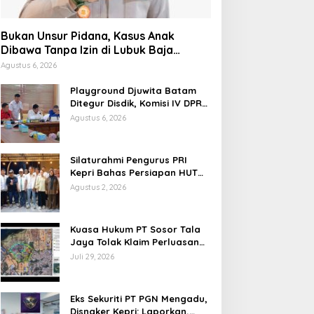
Bukan Unsur Pidana, Kasus Anak
Dibawa Tanpa Izin di Lubuk Baja
Dihentikan
Agustus 6, 2026
Playground Djuwita Batam
Ditegur Disdik, Komisi IV DPRD
Jadwalkan Sidak
Agustus 6, 2026
Silaturahmi Pengurus PRI
Kepri Bahas Persiapan HUT
Ke-1 dan Penguatan
Agustus 2, 2026
Konsolidasi Partai
Kuasa Hukum PT Sosor Tala
Jaya Tolak Klaim Perluasan
Kampung Tua Batu Merah
Juli 29, 2026
Eks Sekuriti PT PGN Mengadu,
Disnaker Kepri: Laporkan,