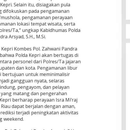
epri. Selain itu, disiagakan pula
ang difokuskan pada pengamanan
jid/mushola, pengamanan perayaan
amanan lokasi tempat wisata, serta
olres/Ta,” ungkap Kabidhumas Polda
a Arsyad, S.H., M.Si.
a Kepri Kombes Pol. Zahwani Pandra
n bahwa Polda Kepri akan bertugas di
ntara personel dari Polres/Ta jajaran
bupaten dan kota. Pengamanan libur
ni bertujuan untuk meminimalisir
adi gangguan nyata, selaras
lindung, pengayom, dan pelayan
n yang matang dan pengerahan
epri berharap perayaan Isra Mi’raj
 Riau dapat berjalan dengan aman,
rediksi terjadi peningkatan aktivitas
ng weekend.