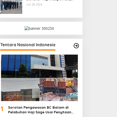
Kami Tindak Lanjuti
Juli 28, 2026
Tentara Nasional Indonesia
1
Sorotan Pengawasan BC Batam di
Pelabuhan Haji Sage Usai Penyitaan
dan Denda Armada