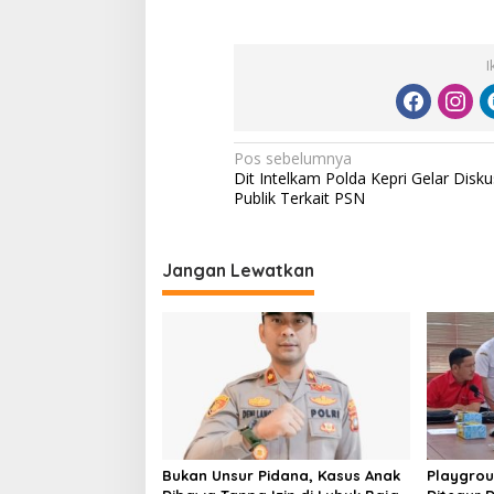
I
N
Pos sebelumnya
Dit Intelkam Polda Kepri Gelar Disku
a
Publik Terkait PSN
v
i
Jangan Lewatkan
g
a
s
i
p
o
s
Bukan Unsur Pidana, Kasus Anak
Playgrou