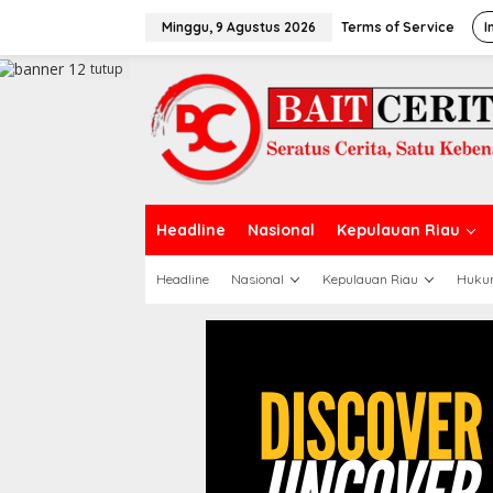
L
e
Minggu, 9 Agustus 2026
Terms of Service
I
w
a
tutup
t
i
k
e
k
o
n
t
Headline
Nasional
Kepulauan Riau
e
n
Headline
Nasional
Kepulauan Riau
Huku