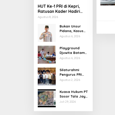
HUT Ke-1 PRI di Kepri,
Ratusan Kader Hadiri
Perayaan dan Bagikan
Agustus 8, 2026
Bansos
Bukan Unsur
Pidana, Kasus
Anak Dibawa
Agustus 6, 2026
Tanpa Izin di
Lubuk Baja
Playground
Dihentikan
Djuwita Batam
Ditegur Disdik,
Agustus 6, 2026
Komisi IV DPRD
Jadwalkan Sidak
Silaturahmi
Pengurus PRI
Kepri Bahas
Agustus 2, 2026
Persiapan HUT
Ke-1 dan
Kuasa Hukum PT
Penguatan
Sosor Tala Jaya
Konsolidasi
Tolak Klaim
Juli 29, 2026
Partai
Perluasan
Kampung Tua
Batu Merah