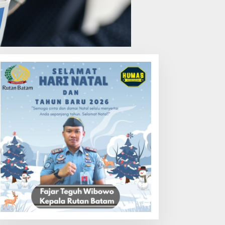
uasa Hukum PT Sosor Tala
HUT Ke-1 PRI di Kepri,
aya Tolak Klaim Perluasan
Ratusan Kader Hadiri
ampung Tua Batu Merah
Perayaan dan Bagikan
Bansos