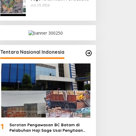
Kampung Tua Batu Merah
Juli 29, 2026
Tentara Nasional Indonesia
1
Sorotan Pengawasan BC Batam di
Pelabuhan Haji Sage Usai Penyitaan
dan Denda Armada