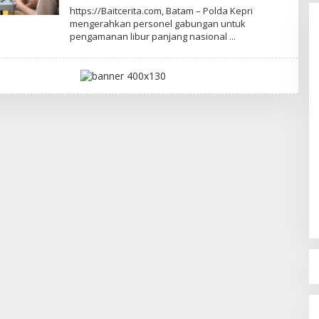
L
https://Baitcerita.com, Batam – Polda Kepri
E
mengerahkan personel gabungan untuk
H
pengamanan libur panjang nasional
R
E
D
A
K
S
I