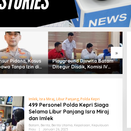
»
ound Djuwita Batam
Silaturahmi Pengurus PRI
K
 Disdik, Komisi IV
Kepri Bahas Persiapan HUT
J
adwalkan Sidak
Ke-1 dan Penguatan
K
Konsolidasi Partai
Imlek
,
Isra Miraj
,
Libur Panjang
,
Polda Kepri
499 Personel Polda Kepri Siaga
Selama Libur Panjang Isra Miraj
dan Imlek
Batam
,
Berita
,
Berita Utama
,
Kepolisian
,
Kepulauan
Riau
|
Januari 26, 2025
O