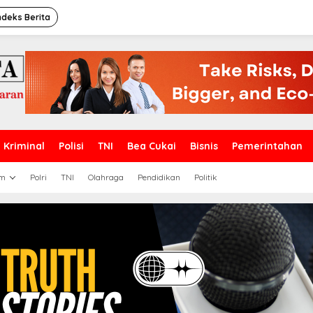
ndeks Berita
Kriminal
Polisi
TNI
Bea Cukai
Bisnis
Pemerintahan
m
Polri
TNI
Olahraga
Pendidikan
Politik