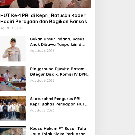
HUT Ke-1 PRI di Kepri, Ratusan Kader
Hadiri Perayaan dan Bagikan Bansos
Agustus 8, 2026
Bukan Unsur Pidana, Kasus
Anak Dibawa Tanpa Izin di
Lubuk Baja Dihentikan
Agustus 6, 2026
Playground Djuwita Batam
Ditegur Disdik, Komisi IV DPRD
Jadwalkan Sidak
Agustus 6, 2026
Silaturahmi Pengurus PRI
Kepri Bahas Persiapan HUT
Ke-1 dan Penguatan
Agustus 2, 2026
Konsolidasi Partai
Kuasa Hukum PT Sosor Tala
Jaya Tolak Klaim Perluasan