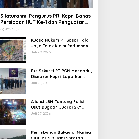
Silaturahmi Pengurus PRI Kepri Bahas
Persiapan HUT Ke-1 dan Penguatan
Konsolidasi Partai
Agustus 2, 2026
Kuasa Hukum PT Sosor Tala
Jaya Tolak Klaim Perluasan
Kampung Tua Batu Merah
Juli 29, 2026
Eks Sekuriti PT PGN Mengadu,
Disnaker Kepri: Laporkan,
Kami Tindak Lanjuti
Juli 28, 2026
Aliansi LSM Tantang Polisi
Usut Dugaan Judi di SKY
Game Tanjung Uma
Juli 27, 2026
Penimbunan Bakau di Marina
City, PT SIB Jadi Sorotan