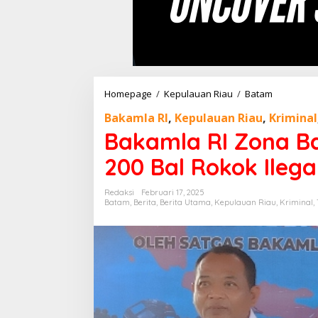
Homepage
/
Kepulauan Riau
/
Batam
B
a
Bakamla RI
,
Kepulauan Riau
,
Kriminal
k
a
Bakamla RI Zona B
m
l
200 Bal Rokok Ilega
a
R
Redaksi
Februari 17, 2025
I
Batam
,
Berita
,
Berita Utama
,
Kepulauan Riau
,
Kriminal
,
Z
o
n
a
B
a
r
a
t