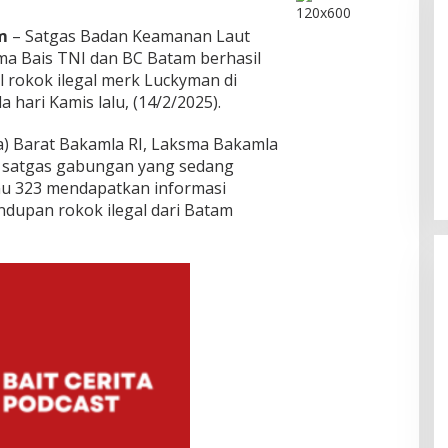
m
– Satgas Badan Keamanan Laut
ma Bais TNI dan BC Batam berhasil
 rokok ilegal merk Luckyman di
 hari Kamis lalu, (14/2/2025).
Silaturahmi Pengurus PRI Kepri
Bahas Persiapan HUT Ke-1 dan
a) Barat Bakamla RI, Laksma Bakamla
Penguatan Konsolidasi Partai
Di Batam, Berita, Berita Utama, Daerah,
im satgas gabungan yang sedang
Kepulauan Riau, Politik
|
Agustus 2, 2026
nu 323 mendapatkan informasi
dupan rokok ilegal dari Batam