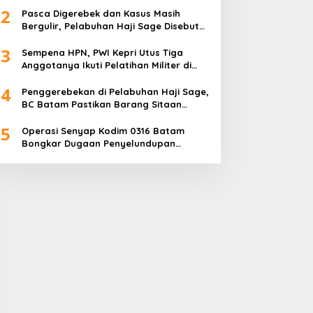
2
Pasca Digerebek dan Kasus Masih
Bergulir, Pelabuhan Haji Sage Disebut
Tetap Beroperasi, Pengawasan
3
Dipertanyakan
Sempena HPN, PWI Kepri Utus Tiga
Anggotanya Ikuti Pelatihan Militer di
Akmil Magelang
4
Penggerebekan di Pelabuhan Haji Sage,
BC Batam Pastikan Barang Sitaan
Bukan Komoditas Program MBG
5
Operasi Senyap Kodim 0316 Batam
Bongkar Dugaan Penyelundupan
Sembako di Pelabuhan Haji Sage