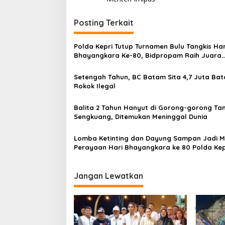
v
i
Posting Terkait
g
a
Polda Kepri Tutup Turnamen Bulu Tangkis Har
s
Bhayangkara Ke-80, Bidpropam Raih Juara
Beregu
i
Setengah Tahun, BC Batam Sita 4,7 Juta Ba
p
Rokok Ilegal
o
Balita 2 Tahun Hanyut di Gorong-gorong Ta
s
Sengkuang, Ditemukan Meninggal Dunia
Lomba Ketinting dan Dayung Sampan Jadi 
Perayaan Hari Bhayangkara ke 80 Polda Kep
Jangan Lewatkan