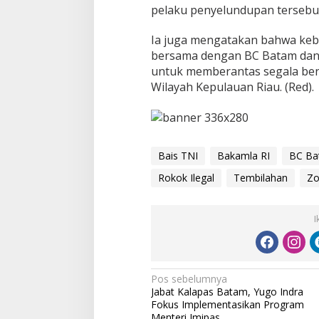
pelaku penyelundupan tersebu
Ia juga mengatakan bahwa keb
bersama dengan BC Batam dan B
untuk memberantas segala ben
Wilayah Kepulauan Riau. (Red).
Bais TNI
Bakamla RI
BC Ba
Rokok Ilegal
Tembilahan
Zo
I
N
Pos sebelumnya
Jabat Kalapas Batam, Yugo Indra
a
Fokus Implementasikan Program
Menteri Imipas