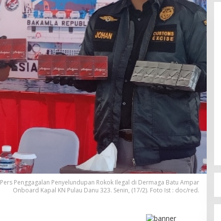
 Pers Penggagalan Penyelundupan Rokok Ilegal di Dermaga Batu Ampar
Onboard Kapal KN Pulau Danu 323. Senin, (17/2). Foto Ist : doc/red.