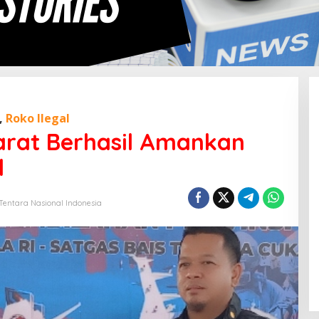
,
Roko Ilegal
arat Berhasil Amankan
l
Tentara Nasional Indonesia