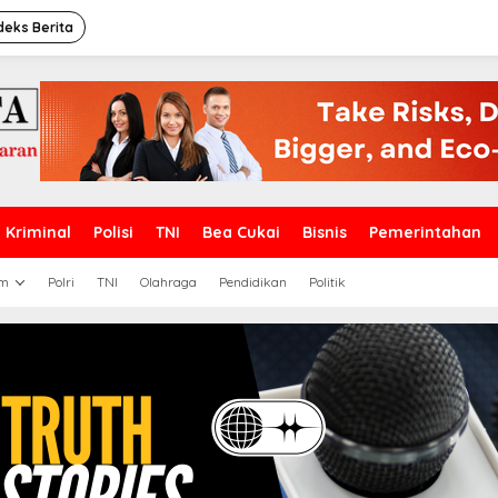
deks Berita
Kriminal
Polisi
TNI
Bea Cukai
Bisnis
Pemerintahan
m
Polri
TNI
Olahraga
Pendidikan
Politik