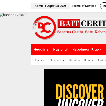
L
e
Kamis, 6 Agustus 2026
Terms of Service
In
w
a
tutup
t
i
k
e
k
o
n
t
Headline
Nasional
Kepulauan Riau
e
n
Headline
Nasional
Kepulauan Riau
Huku