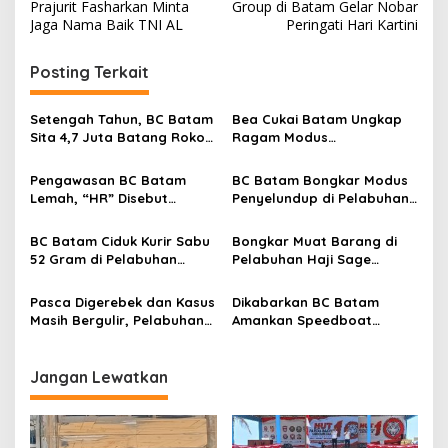
a
Prajurit Fasharkan Minta
Group di Batam Gelar Nobar
v
Jaga Nama Baik TNI AL
Peringati Hari Kartini
i
Posting Terkait
g
a
Setengah Tahun, BC Batam
Bea Cukai Batam Ungkap
s
Sita 4,7 Juta Batang Rokok
Ragam Modus
Ilegal
Penyelundupan Sepanjang
i
April 2026
Pengawasan BC Batam
BC Batam Bongkar Modus
p
Lemah, “HR” Disebut
Penyelundup di Pelabuhan
Dalangi Pengiriman Barang
Punggur, 337 Unit HP
o
di Pelabuhan Haji Sage
Berhasil Diamankan
BC Batam Ciduk Kurir Sabu
Bongkar Muat Barang di
s
52 Gram di Pelabuhan
Pelabuhan Haji Sage
Batam Centre
Diduga Minim Pengawasan,
Publik Minta Evaluasi Izin
Pasca Digerebek dan Kasus
Dikabarkan BC Batam
Operasional
Masih Bergulir, Pelabuhan
Amankan Speedboat
Haji Sage Disebut Tetap
Garuda 82 di Perairan
Beroperasi, Pengawasan
Jembatan 3 Barelang
Dipertanyakan
Jangan Lewatkan