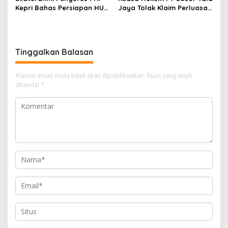
Kepri Bahas Persiapan HUT
Jaya Tolak Klaim Perluasan
Ke-1 dan Penguatan
Kampung Tua Batu Merah
Konsolidasi Partai
Tinggalkan Balasan
Alamat email Anda tidak akan dipublikasikan.
Ruas yang wajib
ditandai
*