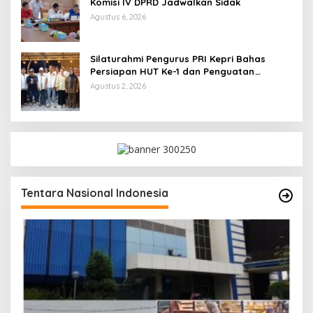
Komisi IV DPRD Jadwalkan Sidak
Agustus 6, 2026
Silaturahmi Pengurus PRI Kepri Bahas
Persiapan HUT Ke-1 dan Penguatan
Konsolidasi Partai
Agustus 2, 2026
Tentara Nasional Indonesia