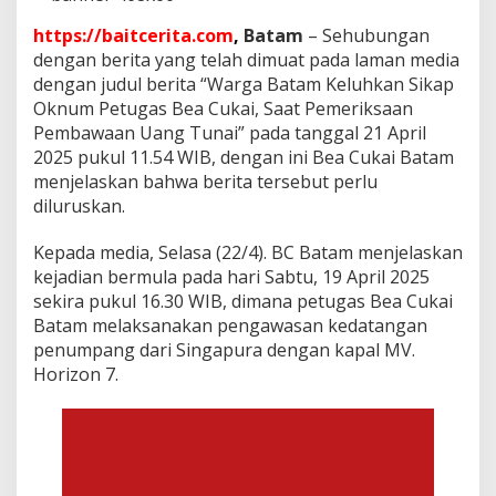
g
B
https://baitcerita.com
,
Batam
– Sehubungan
a
dengan berita yang telah dimuat pada laman media
w
dengan judul berita “Warga Batam Keluhkan Sikap
a
U
Oknum Petugas Bea Cukai, Saat Pemeriksaan
a
Pembawaan Uang Tunai” pada tanggal 21 April
n
2025 pukul 11.54 WIB, dengan ini Bea Cukai Batam
g
menjelaskan bahwa berita tersebut perlu
T
diluruskan.
u
n
a
Kepada media, Selasa (22/4). BC Batam menjelaskan
i
kejadian bermula pada hari Sabtu, 19 April 2025
K
sekira pukul 16.30 WIB, dimana petugas Bea Cukai
e
Batam melaksanakan pengawasan kedatangan
l
u
penumpang dari Singapura dengan kapal MV.
a
Horizon 7.
r
B
a
t
a
m