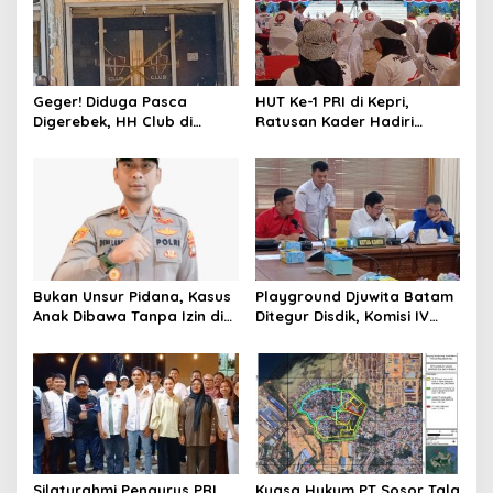
Geger! Diduga Pasca
HUT Ke-1 PRI di Kepri,
Digerebek, HH Club di
Ratusan Kader Hadiri
Batam Disegel Polisi
Perayaan dan Bagikan
Bansos
Bukan Unsur Pidana, Kasus
Playground Djuwita Batam
Anak Dibawa Tanpa Izin di
Ditegur Disdik, Komisi IV
Lubuk Baja Dihentikan
DPRD Jadwalkan Sidak
Silaturahmi Pengurus PRI
Kuasa Hukum PT Sosor Tala