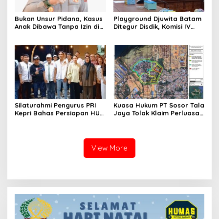
Bukan Unsur Pidana, Kasus
Playground Djuwita Batam
Anak Dibawa Tanpa Izin di
Ditegur Disdik, Komisi IV
Lubuk Baja Dihentikan
DPRD Jadwalkan Sidak
Silaturahmi Pengurus PRI
Kuasa Hukum PT Sosor Tala
Kepri Bahas Persiapan HUT
Jaya Tolak Klaim Perluasan
Ke-1 dan Penguatan
Kampung Tua Batu Merah
Konsolidasi Partai
View More