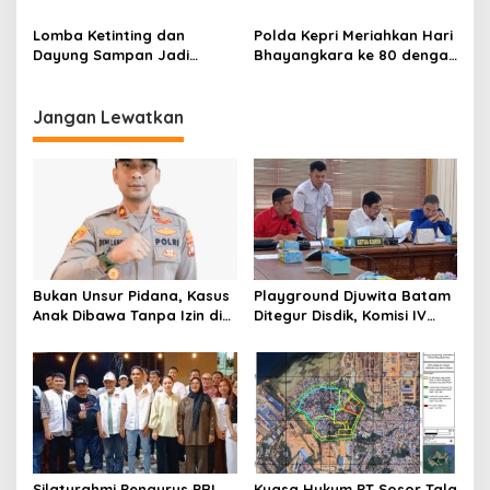
Sengkuang, Ditemukan
Ruko, PN Batam Disorot
Meninggal Dunia
Lomba Ketinting dan
Polda Kepri Meriahkan Hari
Dayung Sampan Jadi
Bhayangkara ke 80 dengan
Magnet Perayaan Hari
Domino dan Nobar Piala
Bhayangkara ke 80 Polda
Dunia
Kepri
Jangan Lewatkan
Bukan Unsur Pidana, Kasus
Playground Djuwita Batam
Anak Dibawa Tanpa Izin di
Ditegur Disdik, Komisi IV
Lubuk Baja Dihentikan
DPRD Jadwalkan Sidak
Silaturahmi Pengurus PRI
Kuasa Hukum PT Sosor Tala