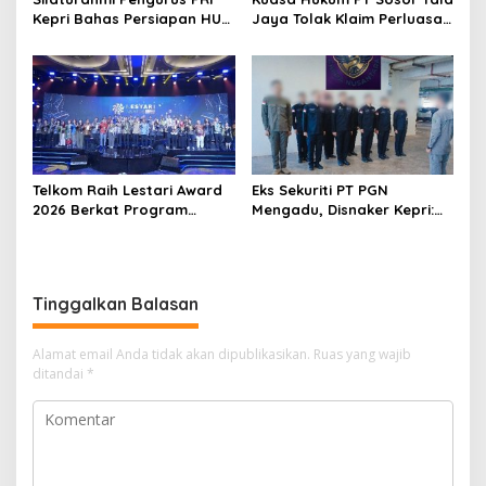
Kepri Bahas Persiapan HUT
Jaya Tolak Klaim Perluasan
Ke-1 dan Penguatan
Kampung Tua Batu Merah
Konsolidasi Partai
Telkom Raih Lestari Award
Eks Sekuriti PT PGN
2026 Berkat Program
Mengadu, Disnaker Kepri:
Pengembangan Talenta
Laporkan, Kami Tindak
Digital
Lanjuti
Tinggalkan Balasan
Alamat email Anda tidak akan dipublikasikan.
Ruas yang wajib
ditandai
*