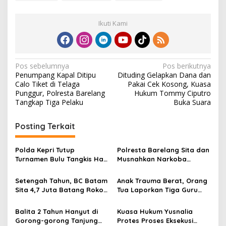
Ikuti Kami
N
Pos sebelumnya
Pos berikutnya
Penumpang Kapal Ditipu
Dituding Gelapkan Dana dan
a
Calo Tiket di Telaga
Pakai Cek Kosong, Kuasa
v
Punggur, Polresta Barelang
Hukum Tommy Ciputro
Tangkap Tiga Pelaku
Buka Suara
i
g
Posting Terkait
a
s
Polda Kepri Tutup
Polresta Barelang Sita dan
Turnamen Bulu Tangkis Hari
Musnahkan Narkoba
i
Bhayangkara Ke-80,
Bernilai Fantastis
p
Bidpropam Raih Juara
Setengah Tahun, BC Batam
Anak Trauma Berat, Orang
Beregu
Sita 4,7 Juta Batang Rokok
Tua Laporkan Tiga Guru
o
Ilegal
Playgroup Djuwita Batam
s
ke Polda
Balita 2 Tahun Hanyut di
Kuasa Hukum Yusnalia
Gorong-gorong Tanjung
Protes Proses Eksekusi