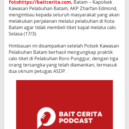
e
fotohttps://baitcerita.com
,
Batam – Kapolsek
l
Kawasan Pelabuhan Batam, AKP Zharfan Edmond,
a
mengimbau kepada seluruh masyarakat yang akan
b
melakukan perjalanan melalui pelabuhan di Kota
u
Batam agar tidak membeli tiket kapal melalui calo.
h
a
Selasa (17/3).
n
B
Himbauan ini disampaikan setelah Polsek Kawasan
a
Pelabuhan Batam berhasil mengungkap praktik
t
calo tiket di Pelabuhan Roro Punggur, dengan tiga
a
m
orang tersangka yang telah diamankan, termasuk
dua oknum petugas ASDP.