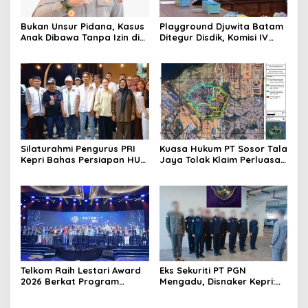
Bukan Unsur Pidana, Kasus
Playground Djuwita Batam
Anak Dibawa Tanpa Izin di
Ditegur Disdik, Komisi IV
Lubuk Baja Dihentikan
DPRD Jadwalkan Sidak
Silaturahmi Pengurus PRI
Kuasa Hukum PT Sosor Tala
Kepri Bahas Persiapan HUT
Jaya Tolak Klaim Perluasan
Ke-1 dan Penguatan
Kampung Tua Batu Merah
Konsolidasi Partai
Telkom Raih Lestari Award
Eks Sekuriti PT PGN
2026 Berkat Program
Mengadu, Disnaker Kepri:
Pengembangan Talenta
Laporkan, Kami Tindak
Digital
Lanjuti