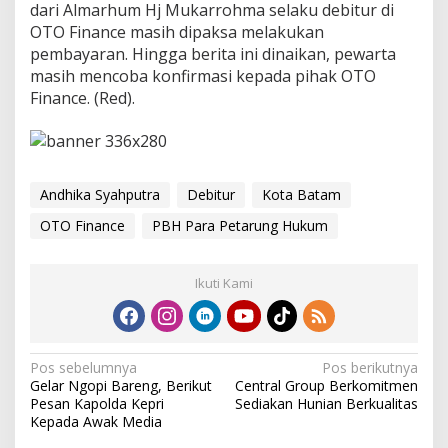
dari Almarhum Hj Mukarrohma selaku debitur di
OTO Finance masih dipaksa melakukan
pembayaran. Hingga berita ini dinaikan, pewarta
masih mencoba konfirmasi kepada pihak OTO
Finance. (Red).
Andhika Syahputra
Debitur
Kota Batam
OTO Finance
PBH Para Petarung Hukum
Ikuti Kami
N
Pos sebelumnya
Pos berikutnya
Gelar Ngopi Bareng, Berikut
Central Group Berkomitmen
a
Pesan Kapolda Kepri
Sediakan Hunian Berkualitas
v
Kepada Awak Media