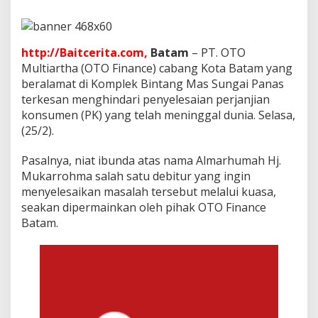
y
e
l
e
http://Baitcerita.com,
Batam
– PT. OTO
s
Multiartha (OTO Finance) cabang Kota Batam yang
a
i
beralamat di Komplek Bintang Mas Sungai Panas
a
terkesan menghindari penyelesaian perjanjian
n
konsumen (PK) yang telah meninggal dunia. Selasa,
P
(25/2).
K
S
u
Pasalnya, niat ibunda atas nama Almarhumah Hj.
d
Mukarrohma salah satu debitur yang ingin
a
menyelesaikan masalah tersebut melalui kuasa,
h
seakan dipermainkan oleh pihak OTO Finance
M
e
Batam.
n
i
n
g
g
a
l