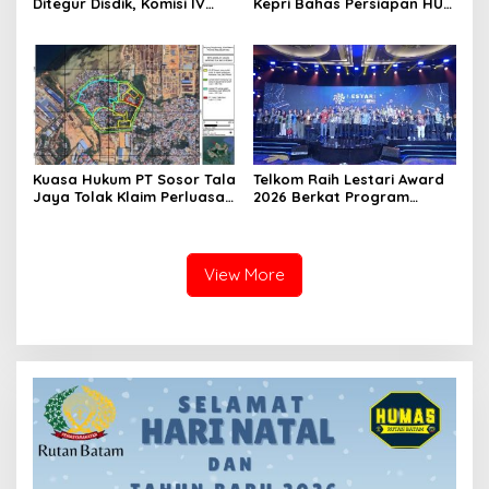
Ditegur Disdik, Komisi IV
Kepri Bahas Persiapan HUT
DPRD Jadwalkan Sidak
Ke-1 dan Penguatan
Konsolidasi Partai
Kuasa Hukum PT Sosor Tala
Telkom Raih Lestari Award
Jaya Tolak Klaim Perluasan
2026 Berkat Program
Kampung Tua Batu Merah
Pengembangan Talenta
Digital
View More