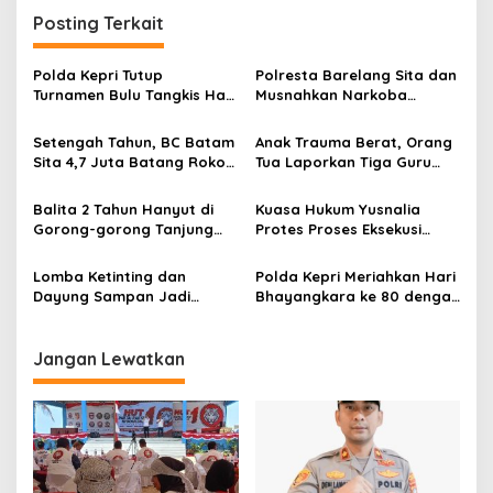
i
Posting Terkait
g
a
Polda Kepri Tutup
Polresta Barelang Sita dan
s
Turnamen Bulu Tangkis Hari
Musnahkan Narkoba
Bhayangkara Ke-80,
Bernilai Fantastis
i
Bidpropam Raih Juara
Setengah Tahun, BC Batam
Anak Trauma Berat, Orang
p
Beregu
Sita 4,7 Juta Batang Rokok
Tua Laporkan Tiga Guru
Ilegal
Playgroup Djuwita Batam
o
ke Polda
Balita 2 Tahun Hanyut di
Kuasa Hukum Yusnalia
s
Gorong-gorong Tanjung
Protes Proses Eksekusi
Sengkuang, Ditemukan
Ruko, PN Batam Disorot
Meninggal Dunia
Lomba Ketinting dan
Polda Kepri Meriahkan Hari
Dayung Sampan Jadi
Bhayangkara ke 80 dengan
Magnet Perayaan Hari
Domino dan Nobar Piala
Bhayangkara ke 80 Polda
Dunia
Kepri
Jangan Lewatkan