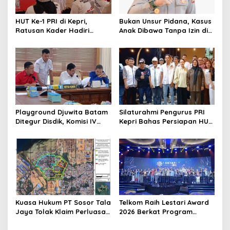
HUT Ke-1 PRI di Kepri,
Bukan Unsur Pidana, Kasus
Ratusan Kader Hadiri
Anak Dibawa Tanpa Izin di
Perayaan dan Bagikan
Lubuk Baja Dihentikan
Bansos
Playground Djuwita Batam
Silaturahmi Pengurus PRI
Ditegur Disdik, Komisi IV
Kepri Bahas Persiapan HUT
DPRD Jadwalkan Sidak
Ke-1 dan Penguatan
Konsolidasi Partai
Kuasa Hukum PT Sosor Tala
Telkom Raih Lestari Award
Jaya Tolak Klaim Perluasan
2026 Berkat Program
Kampung Tua Batu Merah
Pengembangan Talenta