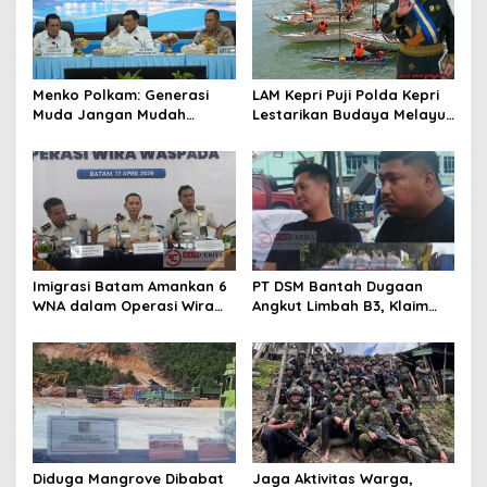
Menko Polkam: Generasi
LAM Kepri Puji Polda Kepri
Muda Jangan Mudah
Lestarikan Budaya Melayu
Terhasut Disinformasi di
Melalui Lomba Dayung
Ruang Digital
Sampan di Hari
Bhayangkara ke 80
Imigrasi Batam Amankan 6
PT DSM Bantah Dugaan
WNA dalam Operasi Wira
Angkut Limbah B3, Klaim
Waspada 2026, Diduga
Material yang Dibawa
Langgar Aturan
Copper Slag Baru
Keimigrasian
Diduga Mangrove Dibabat
Jaga Aktivitas Warga,