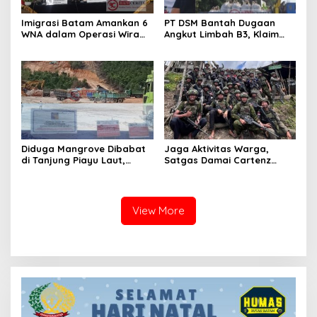
Imigrasi Batam Amankan 6
PT DSM Bantah Dugaan
WNA dalam Operasi Wira
Angkut Limbah B3, Klaim
Waspada 2026, Diduga
Material yang Dibawa
Langgar Aturan
Copper Slag Baru
Keimigrasian
Diduga Mangrove Dibabat
Jaga Aktivitas Warga,
di Tanjung Piayu Laut,
Satgas Damai Cartenz
Papan Larangan Negara
Gencarkan Patroli Taktis di
Tak Mampu Hentikan
Sinak
Aktivitas Alat Berat
View More