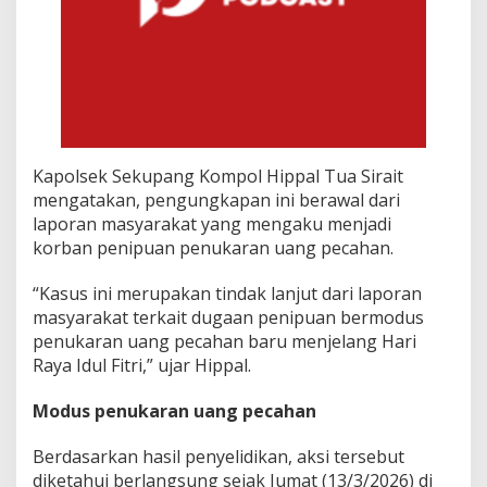
k
R
p
1
0
8
J
u
t
Kapolsek Sekupang Kompol Hippal Tua Sirait
a
mengatakan, pengungkapan ini berawal dari
d
laporan masyarakat yang mengaku menjadi
a
r
korban penipuan penukaran uang pecahan.
i
1
“Kasus ini merupakan tindak lanjut dari laporan
5
masyarakat terkait dugaan penipuan bermodus
K
penukaran uang pecahan baru menjelang Hari
o
r
Raya Idul Fitri,” ujar Hippal.
b
a
Modus penukaran uang pecahan
n
Berdasarkan hasil penyelidikan, aksi tersebut
diketahui berlangsung sejak Jumat (13/3/2026) di