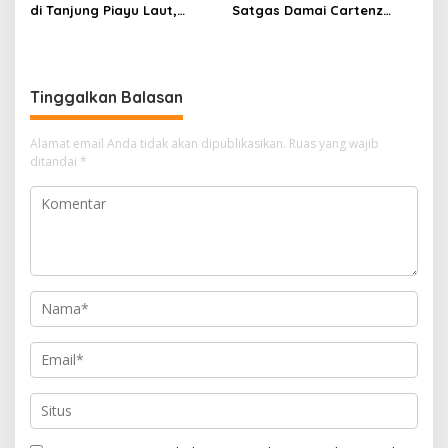
di Tanjung Piayu Laut,
Satgas Damai Cartenz
Papan Larangan Negara
Gencarkan Patroli Taktis di
Tak Mampu Hentikan
Sinak
Aktivitas Alat Berat
Tinggalkan Balasan
Alamat email Anda tidak akan dipublikasikan.
Ruas yang wajib
ditandai
*