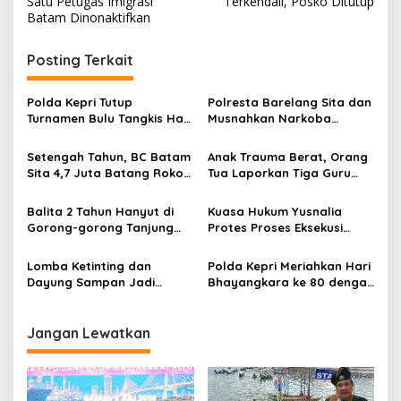
v
Satu Petugas Imigrasi
Terkendali, Posko Ditutup
Batam Dinonaktifkan
i
g
Posting Terkait
a
s
Polda Kepri Tutup
Polresta Barelang Sita dan
Turnamen Bulu Tangkis Hari
Musnahkan Narkoba
i
Bhayangkara Ke-80,
Bernilai Fantastis
p
Bidpropam Raih Juara
Setengah Tahun, BC Batam
Anak Trauma Berat, Orang
Beregu
Sita 4,7 Juta Batang Rokok
Tua Laporkan Tiga Guru
o
Ilegal
Playgroup Djuwita Batam
s
ke Polda
Balita 2 Tahun Hanyut di
Kuasa Hukum Yusnalia
Gorong-gorong Tanjung
Protes Proses Eksekusi
Sengkuang, Ditemukan
Ruko, PN Batam Disorot
Meninggal Dunia
Lomba Ketinting dan
Polda Kepri Meriahkan Hari
Dayung Sampan Jadi
Bhayangkara ke 80 dengan
Magnet Perayaan Hari
Domino dan Nobar Piala
Bhayangkara ke 80 Polda
Dunia
Kepri
Jangan Lewatkan