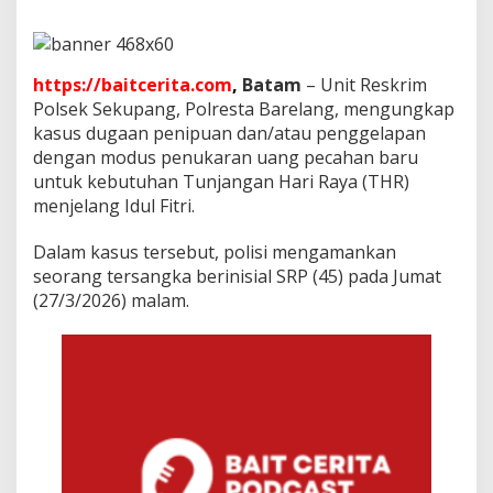
i
b
o
n
https://baitcerita.com
,
Batam
– Unit Reskrim
g
k
Polsek Sekupang, Polresta Barelang, mengungkap
a
kasus dugaan penipuan dan/atau penggelapan
r
dengan modus penukaran uang pecahan baru
P
untuk kebutuhan Tunjangan Hari Raya (THR)
o
l
menjelang Idul Fitri.
i
s
Dalam kasus tersebut, polisi mengamankan
i
seorang tersangka berinisial SRP (45) pada Jumat
,
(27/3/2026) malam.
P
e
l
a
k
u
G
a
s
a