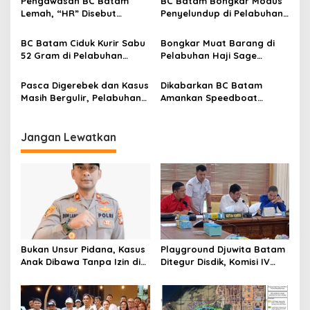
p
Pengawasan BC Batam
BC Batam Bongkar Modus
Lemah, “HR” Disebut
Penyelundup di Pelabuhan
o
Dalangi Pengiriman Barang
Punggur, 337 Unit HP
s
di Pelabuhan Haji Sage
Berhasil Diamankan
BC Batam Ciduk Kurir Sabu
Bongkar Muat Barang di
52 Gram di Pelabuhan
Pelabuhan Haji Sage
Batam Centre
Diduga Minim Pengawasan,
Publik Minta Evaluasi Izin
Pasca Digerebek dan Kasus
Dikabarkan BC Batam
Operasional
Masih Bergulir, Pelabuhan
Amankan Speedboat
Haji Sage Disebut Tetap
Garuda 82 di Perairan
Beroperasi, Pengawasan
Jembatan 3 Barelang
Dipertanyakan
Jangan Lewatkan
Bukan Unsur Pidana, Kasus
Playground Djuwita Batam
Anak Dibawa Tanpa Izin di
Ditegur Disdik, Komisi IV
Lubuk Baja Dihentikan
DPRD Jadwalkan Sidak