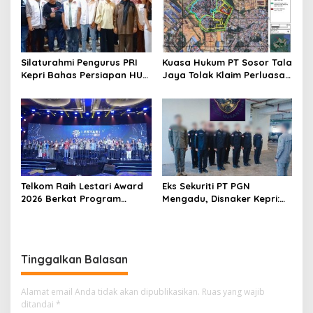
Silaturahmi Pengurus PRI
Kuasa Hukum PT Sosor Tala
Kepri Bahas Persiapan HUT
Jaya Tolak Klaim Perluasan
Ke-1 dan Penguatan
Kampung Tua Batu Merah
Konsolidasi Partai
Telkom Raih Lestari Award
Eks Sekuriti PT PGN
2026 Berkat Program
Mengadu, Disnaker Kepri:
Pengembangan Talenta
Laporkan, Kami Tindak
Digital
Lanjuti
Tinggalkan Balasan
Alamat email Anda tidak akan dipublikasikan.
Ruas yang wajib
ditandai
*