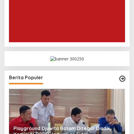
Berita Populer
Playground Djuwita Batam Ditegur Disdik,
S