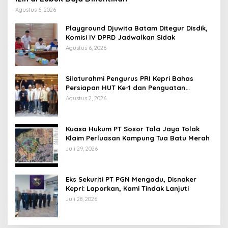
Agustus 6, 2026
Playground Djuwita Batam Ditegur Disdik,
Komisi IV DPRD Jadwalkan Sidak
Agustus 6, 2026
Silaturahmi Pengurus PRI Kepri Bahas
Persiapan HUT Ke-1 dan Penguatan
Konsolidasi Partai
Agustus 2, 2026
Kuasa Hukum PT Sosor Tala Jaya Tolak
Klaim Perluasan Kampung Tua Batu Merah
Juli 29, 2026
Eks Sekuriti PT PGN Mengadu, Disnaker
Kepri: Laporkan, Kami Tindak Lanjuti
Juli 28, 2026