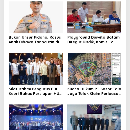
Bukan Unsur Pidana, Kasus
Playground Djuwita Batam
Anak Dibawa Tanpa Izin di
Ditegur Disdik, Komisi IV
Lubuk Baja Dihentikan
DPRD Jadwalkan Sidak
Silaturahmi Pengurus PRI
Kuasa Hukum PT Sosor Tala
Kepri Bahas Persiapan HUT
Jaya Tolak Klaim Perluasan
Ke-1 dan Penguatan
Kampung Tua Batu Merah
Konsolidasi Partai