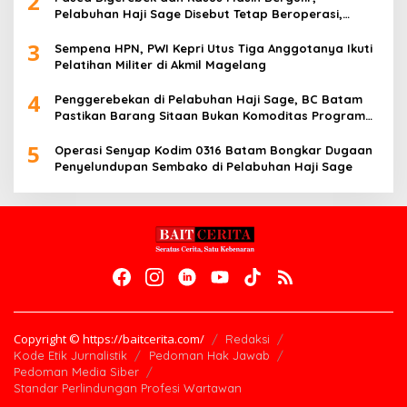
2
Pelabuhan Haji Sage Disebut Tetap Beroperasi,
Pengawasan Dipertanyakan
3
Sempena HPN, PWI Kepri Utus Tiga Anggotanya Ikuti
Pelatihan Militer di Akmil Magelang
4
Penggerebekan di Pelabuhan Haji Sage, BC Batam
Pastikan Barang Sitaan Bukan Komoditas Program
MBG
5
Operasi Senyap Kodim 0316 Batam Bongkar Dugaan
Penyelundupan Sembako di Pelabuhan Haji Sage
Copyright © https://baitcerita.com/
Redaksi
Kode Etik Jurnalistik
Pedoman Hak Jawab
Pedoman Media Siber
Standar Perlindungan Profesi Wartawan