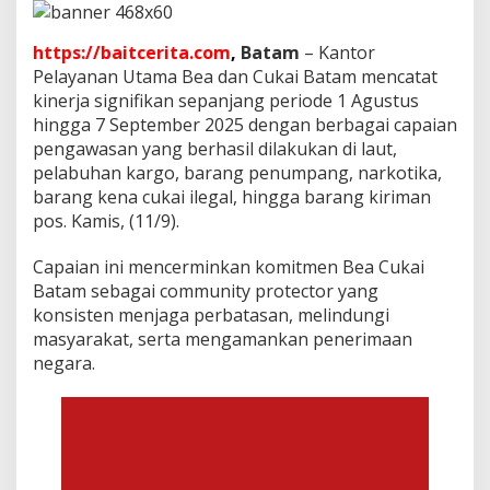
u
s
P
https://baitcerita.com
,
Batam
– Kantor
e
Pelayanan Utama Bea dan Cukai Batam mencatat
n
kinerja signifikan sepanjang periode 1 Agustus
y
hingga 7 September 2025 dengan berbagai capaian
e
l
pengawasan yang berhasil dilakukan di laut,
u
pelabuhan kargo, barang penumpang, narkotika,
n
barang kena cukai ilegal, hingga barang kiriman
d
pos. Kamis, (11/9).
u
p
a
Capaian ini mencerminkan komitmen Bea Cukai
n
Batam sebagai community protector yang
d
konsisten menjaga perbatasan, melindungi
a
masyarakat, serta mengamankan penerimaan
l
a
negara.
m
3
8
H
a
r