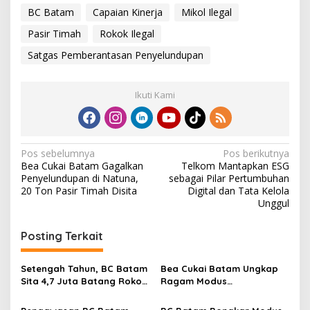
BC Batam
Capaian Kinerja
Mikol Ilegal
Pasir Timah
Rokok Ilegal
Satgas Pemberantasan Penyelundupan
Ikuti Kami
N
Pos sebelumnya
Pos berikutnya
Bea Cukai Batam Gagalkan
Telkom Mantapkan ESG
a
Penyelundupan di Natuna,
sebagai Pilar Pertumbuhan
v
20 Ton Pasir Timah Disita
Digital dan Tata Kelola
Unggul
i
g
Posting Terkait
a
s
Setengah Tahun, BC Batam
Bea Cukai Batam Ungkap
Sita 4,7 Juta Batang Rokok
Ragam Modus
i
Ilegal
Penyelundupan Sepanjang
April 2026