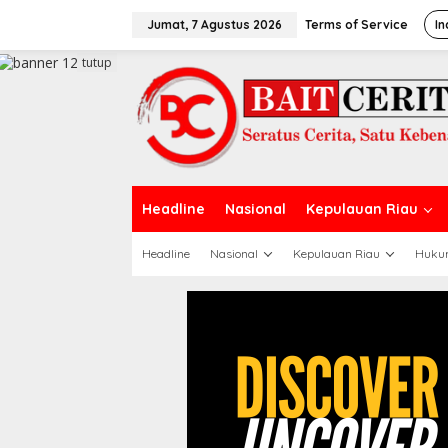
L
e
Jumat, 7 Agustus 2026
Terms of Service
In
w
a
tutup
t
i
k
e
k
o
n
t
Headline
Nasional
Kepulauan Riau
e
n
Headline
Nasional
Kepulauan Riau
Huku