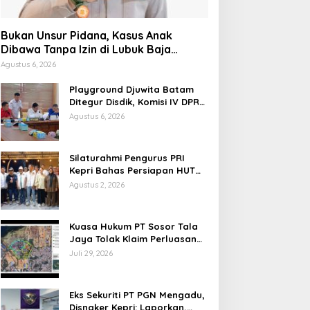
Bukan Unsur Pidana, Kasus Anak
Dibawa Tanpa Izin di Lubuk Baja
Dihentikan
Agustus 6, 2026
Playground Djuwita Batam
Ditegur Disdik, Komisi IV DPRD
Jadwalkan Sidak
Agustus 6, 2026
Silaturahmi Pengurus PRI
Kepri Bahas Persiapan HUT
Ke-1 dan Penguatan
Agustus 2, 2026
Konsolidasi Partai
Kuasa Hukum PT Sosor Tala
Jaya Tolak Klaim Perluasan
Kampung Tua Batu Merah
Juli 29, 2026
Eks Sekuriti PT PGN Mengadu,
Disnaker Kepri: Laporkan,