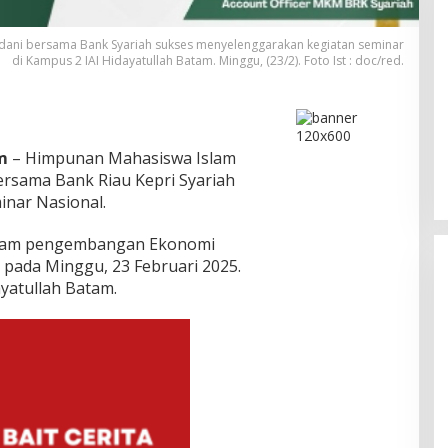
ani bersama Bank Syariah sukses menyelenggarakan kegiatan seminar
di Kampus 2 IAI Hidayatullah Batam. Minggu, (23/2). Foto Ist : doc/red.
Bukan Unsur Pidana, Kasus Anak
Dibawa Tanpa Izin di Lubuk Baja
Dihentikan
Di Batam, Berita, Berita Utama, Daerah, Hukum,
m
– Himpunan Mahasiswa Islam
Kepolisian, Kepulauan Riau, Kriminal
|
Agustus
rsama Bank Riau Kepri Syariah
6, 2026
nar Nasional.
alam pengembangan Ekonomi
n pada Minggu, 23 Februari 2025.
yatullah Batam.