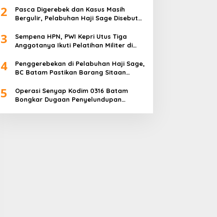
2
Pasca Digerebek dan Kasus Masih
Bergulir, Pelabuhan Haji Sage Disebut
Tetap Beroperasi, Pengawasan
3
Dipertanyakan
Sempena HPN, PWI Kepri Utus Tiga
Anggotanya Ikuti Pelatihan Militer di
Akmil Magelang
4
Penggerebekan di Pelabuhan Haji Sage,
BC Batam Pastikan Barang Sitaan
Bukan Komoditas Program MBG
5
Operasi Senyap Kodim 0316 Batam
Bongkar Dugaan Penyelundupan
Sembako di Pelabuhan Haji Sage