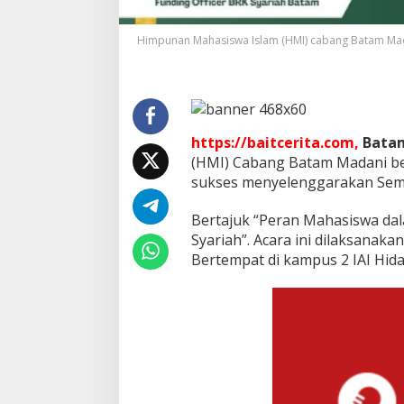
n
g
Himpunan Mahasiswa Islam (HMI) cabang Batam Mad
a
n
E
k
o
n
o
https://baitcerita.com,
Bata
m
(HMI) Cabang Batam Madani be
i
sukses menyelenggarakan Semi
S
y
Bertajuk “Peran Mahasiswa d
a
r
Syariah”. Acara ini dilaksanaka
i
Bertempat di kampus 2 IAI Hida
a
h