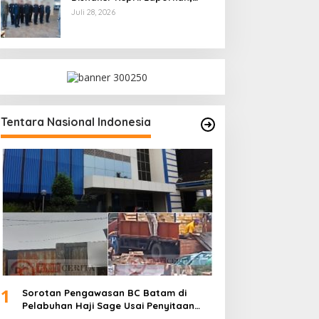
Kami Tindak Lanjuti
Juli 28, 2026
Tentara Nasional Indonesia
1
Sorotan Pengawasan BC Batam di
Pelabuhan Haji Sage Usai Penyitaan
dan Denda Armada