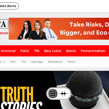
deks Berita
Kriminal
Polisi
TNI
Bea Cukai
Bisnis
Pemerintahan
m
Polri
TNI
Olahraga
Pendidikan
Politik