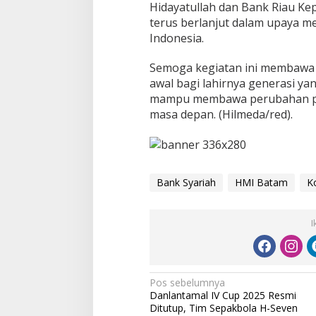
Hidayatullah dan Bank Riau Kep
terus berlanjut dalam upaya m
Indonesia.
Semoga kegiatan ini membawa 
awal bagi lahirnya generasi y
mampu membawa perubahan pos
masa depan. (Hilmeda/red).
Bank Syariah
HMI Batam
K
I
N
Pos sebelumnya
Danlantamal IV Cup 2025 Resmi
a
Ditutup, Tim Sepakbola H-Seven